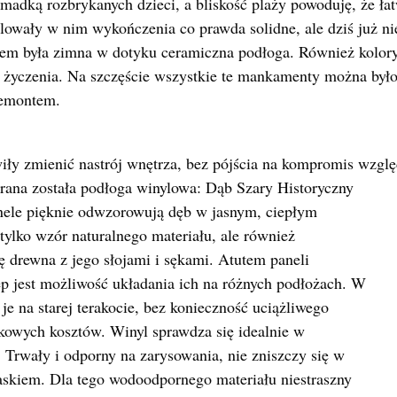
romadką rozbrykanych dzieci, a bliskość plaży powoduję, że łat
ólowały w nim wykończenia co prawda solidne, ale dziś już ni
 była zimna w dotyku ceramiczna podłoga. Również kolory
o życzenia. Na szczęście wszystkie te mankamenty można był
remontem.
wiły zmienić nastrój wnętrza, bez pójścia na kompromis wzg
ana została
podłoga winylowa: Dąb Szary Historyczny
nele pięknie odwzorowują dęb w jasnym, ciepłym
 tylko wzór naturalnego materiału, ale również
 drewna z jego słojami i sękami. Atutem paneli
p jest możliwość układania ich na różnych podłożach. W
je na starej terakocie, bez konieczność uciążliwego
tkowych kosztów. Winyl sprawdza się idealnie w
Trwały i odporny na zarysowania, nie zniszczy się w
askiem. Dla tego wodoodpornego materiału niestraszny