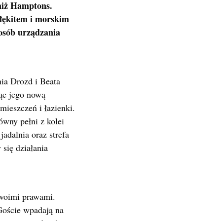
niż Hamptons.
błękitem i morskim
posób urządzania
nia Drozd i Beata
ąc jego nową
mieszczeń i łazienki.
ówny pełni z kolei
jadalnia oraz strefa
się działania
woimi prawami.
 Goście wpadają na