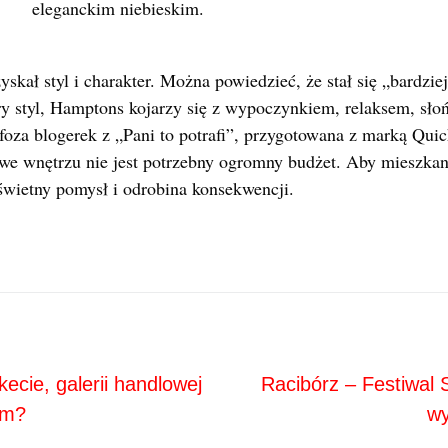
eleganckim niebieskim.
skał styl i charakter. Można powiedzieć, że stał się „bardzi
ry styl, Hamptons kojarzy się z wypoczynkiem, relaksem, sł
za blogerek z „Pani to potrafi”, przygotowana z marką Quick
e wnętrzu nie jest potrzebny ogromny budżet. Aby mieszkanie
świetny pomysł i odrobina konsekwencji.
Next
ja
ecie, galerii handlowej
Racibórz – Festiwal 
em?
wy