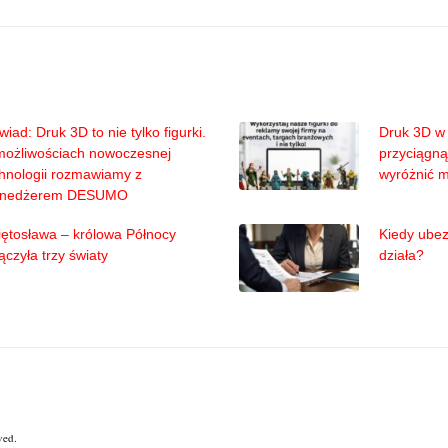
iad: Druk 3D to nie tylko figurki.
Druk 3D w 
możliwościach nowoczesnej
przyciągną
hnologii rozmawiamy z
wyróżnić 
nedżerem DESUMO
ętosława – królowa Północy
Kiedy ubez
ączyła trzy światy
działa?
ved.