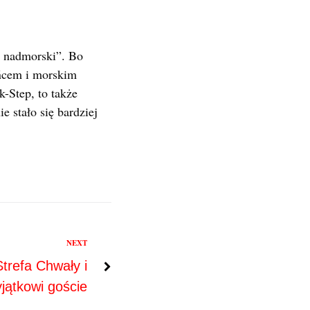
ej nadmorski”. Bo
ońcem i morskim
-Step, to także
 stało się bardziej
NEXT
Strefa Chwały i
jątkowi goście