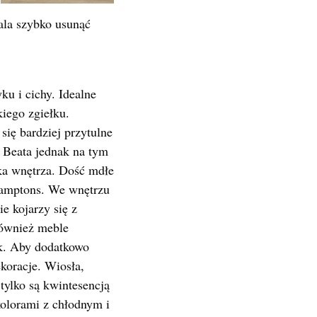
ala szybko usunąć
ku i cichy. Idealne
kiego zgiełku.
 się bardziej
przytulne
i Beata jednak na tym
yka wnętrza. Dość mdłe
 Hamptons. We wnętrzu
e kojarzy się z
również meble
ek. Aby dodatkowo
koracje. Wiosła,
tylko są kwintesencją
kolorami z chłodnym i