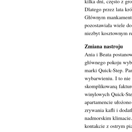
kilka dni, często z g
Dlatego przez lata kr
Głównym mankamentem
pozostawiała wiele d
niezbyt kosztownym 
Zmiana nastroju
Ania i Beata postano
głównego pokoju wybr
marki Quick-Step. Pa
wybarwieniu. I to nie
skomplikowaną fakturę
winylowych Quick-Ste
apartamencie ułożono 
zrywania kafli i doda
nadmorskim klimacie. 
kontakcie z ostrym pi