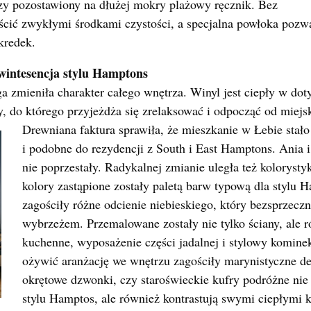
czy pozostawiony na dłużej mokry plażowy ręcznik. Bez
yścić zwykłymi środkami czystości, a specjalna powłoka pozw
kredek.
kwintesencja stylu Hamptons
 zmieniła charakter całego wnętrza. Winyl jest ciepły w doty
, do którego przyjeżdża się zrelaksować i odpocząć od miejs
Drewniana faktura sprawiła, że mieszkanie w Łebie stało
i podobne do rezydencji z South i East Hamptons. Ania 
nie poprzestały. Radykalnej zmianie uległa też koloryst
kolory zastąpione zostały paletą barw typową dla stylu
zagościły różne odcienie niebieskiego, który bezsprzeczni
wybrzeżem. Przemalowane zostały nie tylko ściany, ale 
kuchenne, wyposażenie części jadalnej i stylowy komin
ożywić aranżację we wnętrzu zagościły marynistyczne de
okrętowe dzwonki, czy staroświeckie kufry podróżne nie 
stylu Hamptos, ale również kontrastują swymi ciepłymi 