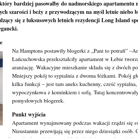
 który bardziej pasowałby do nadmorskiego apartamentu 
snych szarości i beży z przywodzącym na myśl letnie niebo 
zący się z luksusowych letnich rezydencji Long Island s
legancki.
e
Na Hamptons postawiły blogerki z „Pani to potrafi” –A
Łańcuchowska przekształciły apartament w Łebie tworz
aranżację. Wakacyjne mieszkanie składa się z dwóch po
Mniejszy pokój to sypialnia z dwoma łóżkami. Pokój gł
kilka funkcji – jest tam aneks kuchenny, cześć sypialna, 
wypoczynkowa z kominkiem i sofą. Tutaj koncentrowały 
pomysłowych blogerek.
Punkt wyjścia
Apartament wynajmowany podczas wakacji rządzi się s
Nieustannie przewijają się przez niego dziesiątki osób.