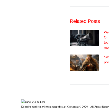
Related Posts
Wyw
O 
tec
me
Świ
poł
Kontakt: marketing@promocjepolska.pl Copyright © 2026 - All Rights Reser