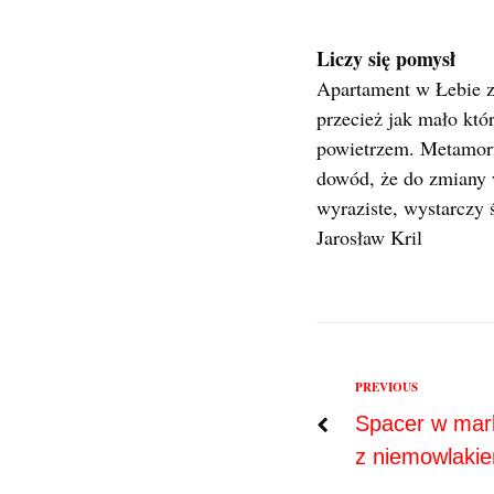
Liczy się pomysł
Apartament w Łebie zy
przecież jak mało któ
powietrzem. Metamorfo
dowód, że do zmiany w
wyraziste, wystarczy 
Jarosław Kril
Previous
PREVIOUS
Nawigac
Spacer w mark
z niemowlaki
wpisu