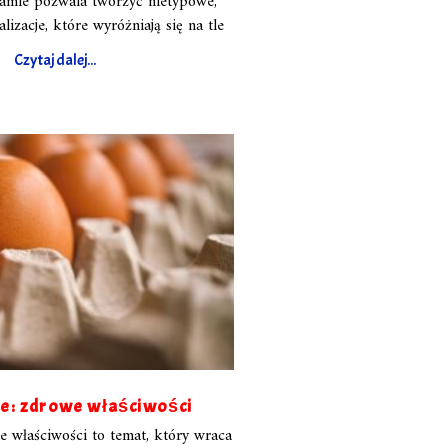
amie pozwala tworzyć nietypowe,
lizacje, które wyróżniają się na tle
Czytaj dalej...
ze: zdrowe właściwości
e właściwości to temat, który wraca