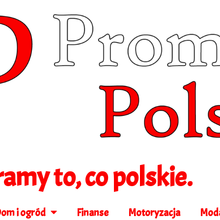
amy to, co polskie.
om i ogród
Finanse
Motoryzacja
Mod