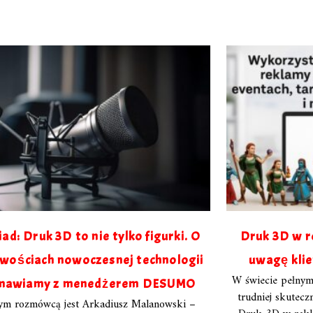
d: Druk 3D to nie tylko figurki. O
Druk 3D w r
wościach nowoczesnej technologii
uwagę klie
W świecie pełny
mawiamy z menedżerem DESUMO
trudniej skutec
ym rozmówcą jest Arkadiusz Malanowski –