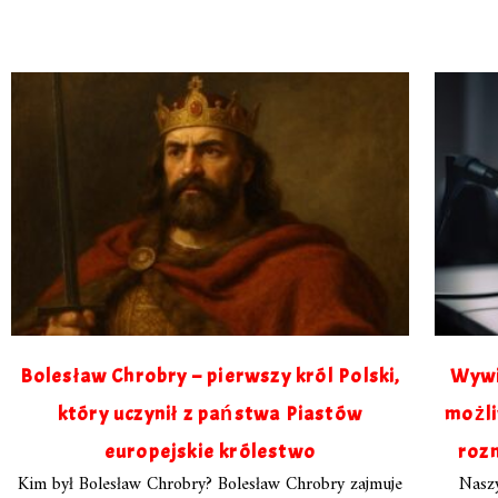
Bolesław Chrobry – pierwszy król Polski,
Wywia
który uczynił z państwa Piastów
możli
europejskie królestwo
roz
Kim był Bolesław Chrobry? Bolesław Chrobry zajmuje
Nasz