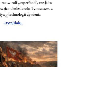
raz w roli „superfood”, raz jako
wajca cholesterolu. Tymczasem z
tywy technologii żywienia
Czytaj dalej...
ieszka I z sąsiadami