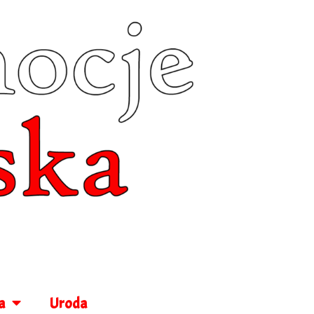
a
Uroda