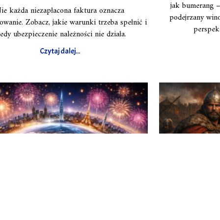
jak bumerang – 
ie każda niezapłacona faktura oznacza
podejrzany wino
wanie. Zobacz, jakie warunki trzeba spełnić i
perspek
edy ubezpieczenie należności nie działa.
Czytaj dalej...
Kto pierwszy wita Nowy Rok?
Wojny M