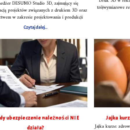
Druk 3D w rekl
edżer DESUMO Studio 3D, zajmujący się
trójwymiarowe rea
acją projektów związanych z drukiem 3D oraz
ztwem w zakresie projektowania i produkcji
Czytaj dalej...
dy ubezpieczenie należności NIE
Jajka kur
Jajka kurze: zdrow
działa?