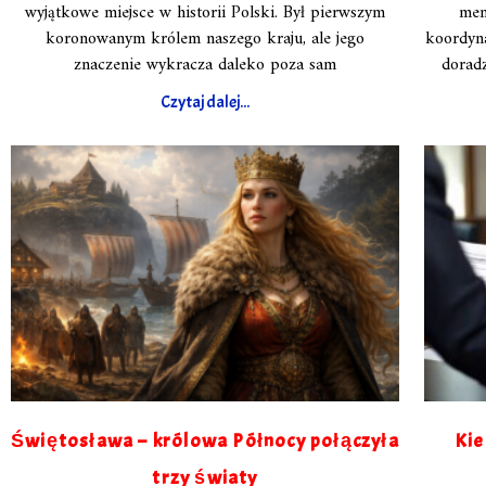
wyjątkowe miejsce w historii Polski. Był pierwszym
men
koronowanym królem naszego kraju, ale jego
koordyn
znaczenie wykracza daleko poza sam
dorad
Czytaj dalej...
Świętosława – królowa Północy połączyła
Kie
trzy światy