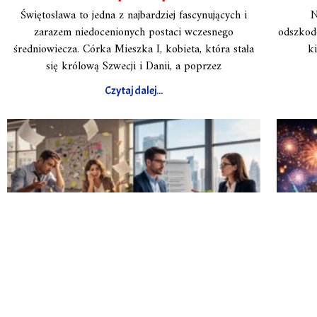
Świętosława to jedna z najbardziej fascynujących i
N
zarazem niedocenionych postaci wczesnego
odszkodo
średniowiecza. Córka Mieszka I, kobieta, która stała
ki
się królową Szwecji i Danii, a poprzez
Czytaj dalej...
Granice w relacjach biznesowych–