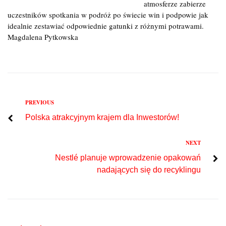
atmosferze zabierze
uczestników spotkania w podróż po świecie win i podpowie jak
idealnie zestawiać odpowiednie gatunki z różnymi potrawami.
Magdalena Pytkowska
Previous
PREVIOUS
Nawigacja
Polska atrakcyjnym krajem dla Inwestorów!
wpisu
Next
NEXT
Nestlé planuje wprowadzenie opakowań
nadających się do recyklingu