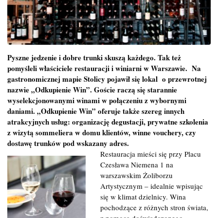
Pyszne jedzenie i dobre trunki skuszą każdego. Tak też
pomyśleli właściciele restauracji i winiarni w Warszawie. Na
gastronomicznej mapie Stolicy pojawił się lokal o przewrotnej
nazwie „Odkupienie Win”. Goście raczą się starannie
wyselekcjonowanymi winami w połączeniu z wybornymi
daniami. „Odkupienie Win” oferuje także szereg innych
atrakcyjnych usług: organizację degustacji, prywatne szkolenia
z wizytą sommeliera w domu klientów, winne vouchery, czy
dostawę trunków pod wskazany adres.
Restauracja mieści się przy Placu
Czesława Niemena 1 na
warszawskim Żoliborzu
Artystycznym – idealnie wpisując
się w klimat dzielnicy. Wina
pochodzące z różnych stron świata,
z pomocą doświadczonego