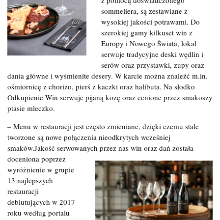
sommeliera, są zestawiane z
wysokiej jakości potrawami. Do
szerokiej gamy kilkuset win z
Europy i Nowego Świata, lokal
serwuje tradycyjne deski wędlin i
serów oraz przystawki, zupy oraz
dania główne i wyśmienite desery. W karcie można znaleźć m.in.
ośmiornicę z chorizo, pierś z kaczki oraz halibuta. Na słodko
Odkupienie Win serwuje pijaną kozę oraz cenione przez smakoszy
ptasie mleczko.
– Menu w restauracji jest często zmieniane, dzięki czemu stale
tworzone są nowe połączenia nieodkrytych wcześniej
smaków.Jakość serwowanych przez nas win oraz dań została
doceniona poprzez
wyróżnienie w grupie
13 najlepszych
restauracji
debiutujących w 2017
roku według portalu