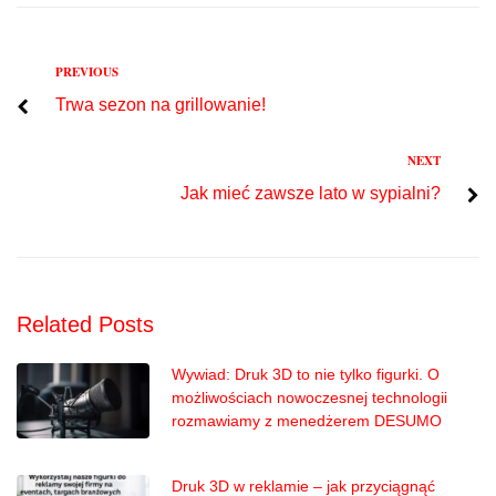
Previous
PREVIOUS
Nawigacja
Trwa sezon na grillowanie!
wpisu
Next
NEXT
Jak mieć zawsze lato w sypialni?
Related Posts
Wywiad: Druk 3D to nie tylko figurki. O
możliwościach nowoczesnej technologii
rozmawiamy z menedżerem DESUMO
Druk 3D w reklamie – jak przyciągnąć