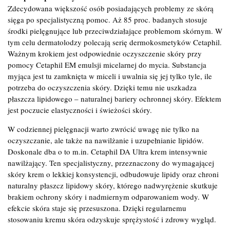
Zdecydowana większość osób posiadających problemy ze skórą
sięga po specjalistyczną pomoc. Aż 85 proc. badanych stosuje
środki pielęgnujące lub przeciwdziałające problemom skórnym. W
tym celu dermatolodzy polecają serię dermokosmetyków Cetaphil.
Ważnym krokiem jest odpowiednie oczyszczenie skóry przy
pomocy Cetaphil EM emulsji micelarnej do mycia. Substancja
myjąca jest tu zamknięta w miceli i uwalnia się jej tylko tyle, ile
potrzeba do oczyszczenia skóry. Dzięki temu nie uszkadza
płaszcza lipidowego – naturalnej bariery ochronnej skóry. Efektem
jest poczucie elastyczności i świeżości skóry.
W codziennej pielęgnacji warto zwrócić uwagę nie tylko na
oczyszczanie, ale także na nawilżanie i uzupełnianie lipidów.
Doskonale dba o to m.in. Cetaphil DA Ultra krem intensywnie
nawilżający. Ten specjalistyczny, przeznaczony do wymagającej
skóry krem o lekkiej konsystencji, odbudowuje lipidy oraz chroni
naturalny płaszcz lipidowy skóry, którego nadwyrężenie skutkuje
brakiem ochrony skóry i nadmiernym odparowaniem wody. W
efekcie skóra staje się przesuszona. Dzięki regularnemu
stosowaniu kremu skóra odzyskuje sprężystość i zdrowy wygląd.