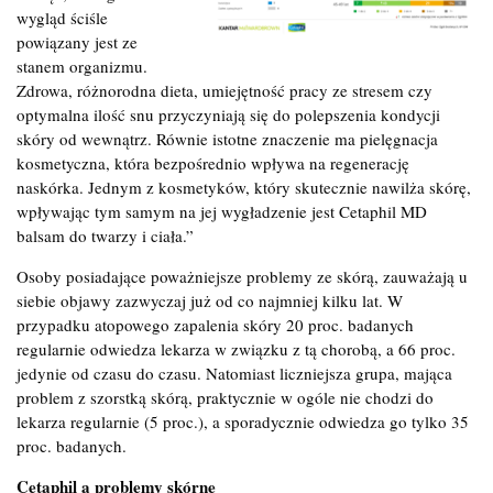
wygląd ściśle
powiązany jest ze
stanem organizmu.
Zdrowa, różnorodna dieta, umiejętność pracy ze stresem czy
optymalna ilość snu przyczyniają się do polepszenia kondycji
skóry od wewnątrz. Równie istotne znaczenie ma pielęgnacja
kosmetyczna, która bezpośrednio wpływa na regenerację
naskórka. Jednym z kosmetyków, który skutecznie nawilża skórę,
wpływając tym samym na jej wygładzenie jest Cetaphil MD
balsam do twarzy i ciała.”
Osoby posiadające poważniejsze problemy ze skórą, zauważają u
siebie objawy zazwyczaj już od co najmniej kilku lat. W
przypadku atopowego zapalenia skóry 20 proc. badanych
regularnie odwiedza lekarza w związku z tą chorobą, a 66 proc.
jedynie od czasu do czasu. Natomiast liczniejsza grupa, mająca
problem z szorstką skórą, praktycznie w ogóle nie chodzi do
lekarza regularnie (5 proc.), a sporadycznie odwiedza go tylko 35
proc. badanych.
Cetaphil a problemy skórne