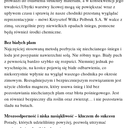
prowadzi do osłabienia struktury materiału, a w konsekwencji jego
trwałości.Ubytki warstwy licowej mogą się powiększać wraz z
upływem czasu i sprawią że nasze chodniki przestaną wyglądać
reprezentacyjnie – mówi Krzysztof Wilkz Polbruk S.A. W walce z
zimą, szczególnie przy niewielkich opadach śniegu, pomocne
będą również środki chemiczne.
Bez białych plam
Najczęściej stosowaną metodą pozbycia się niechcianego śniegu i
lodu jest posypanie nawierzchni solą. Nie róbmy tego. Biały puch
z pewnością bardzo szybko się rozpuści. Niemniej jednak po
wyschnięciu, na kostce pojawią się białe odbarwienia, co
niekorzystnie wpłynie na wygląd waszego chodnika po okresie
zimowym. Rozsądniejszym i bezpieczniejszym rozwiązaniem jest
użycie chlorku magnezu, który usuwa śnieg i lód bez
pozostawiania niechcianych plam oraz błota pośniegowego. Jest
on również bezpieczny dla roślin oraz zwierząt… i nie pozostawia
śladu na butach.
Mrozoodporność i niska nasiąkliwość – kluczem do sukcesu
Porady, których udzieliliśmy powyżej, pozwolą utrzymać