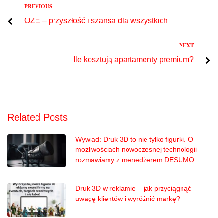
Previous
PREVIOUS
Nawigacja
OZE – przyszłość i szansa dla wszystkich
wpisu
Next
NEXT
Ile kosztują apartamenty premium?
Related Posts
Wywiad: Druk 3D to nie tylko figurki. O
możliwościach nowoczesnej technologii
rozmawiamy z menedżerem DESUMO
Druk 3D w reklamie – jak przyciągnąć
uwagę klientów i wyróżnić markę?