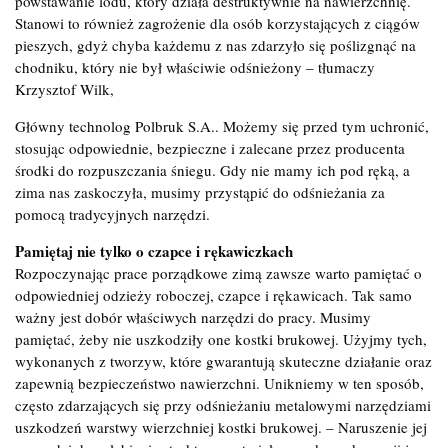
powstawanie lodu, który działa destruktywnie na nawierzchnię.
Stanowi to również zagrożenie dla osób korzystających z ciągów
pieszych, gdyż chyba każdemu z nas zdarzyło się poślizgnąć na
chodniku, który nie był właściwie odśnieżony – tłumaczy
Krzysztof Wilk,
Główny technolog Polbruk S.A.. Możemy się przed tym uchronić,
stosując odpowiednie, bezpieczne i zalecane przez producenta
środki do rozpuszczania śniegu. Gdy nie mamy ich pod ręką, a
zima nas zaskoczyła, musimy przystąpić do odśnieżania za
pomocą tradycyjnych narzędzi.
Pamiętaj nie tylko o czapce i rękawiczkach
Rozpoczynając prace porządkowe zimą zawsze warto pamiętać o
odpowiedniej odzieży roboczej, czapce i rękawicach. Tak samo
ważny jest dobór właściwych narzędzi do pracy. Musimy
pamiętać, żeby nie uszkodziły one kostki brukowej. Użyjmy tych,
wykonanych z tworzyw, które gwarantują skuteczne działanie oraz
zapewnią bezpieczeństwo nawierzchni. Unikniemy w ten sposób,
często zdarzających się przy odśnieżaniu metalowymi narzędziami
uszkodzeń warstwy wierzchniej kostki brukowej. – Naruszenie jej