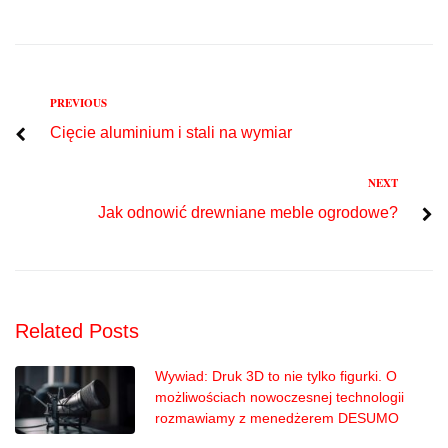
Previous
PREVIOUS
Nawigacja
Cięcie aluminium i stali na wymiar
wpisu
Next
NEXT
Jak odnowić drewniane meble ogrodowe?
Related Posts
Wywiad: Druk 3D to nie tylko figurki. O
możliwościach nowoczesnej technologii
rozmawiamy z menedżerem DESUMO