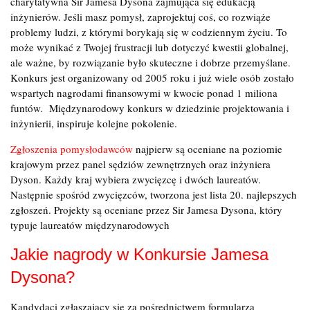
charytatywna Sir Jamesa Dysona zajmująca się edukacją
inżynierów. Jeśli masz pomysł, zaprojektuj coś, co rozwiąże
problemy ludzi, z którymi borykają się w codziennym życiu. To
może wynikać z Twojej frustracji lub dotyczyć kwestii globalnej,
ale ważne, by rozwiązanie było skuteczne i dobrze przemyślane.
Konkurs jest organizowany od 2005 roku i już wiele osób zostało
wspartych nagrodami finansowymi w kwocie ponad 1 miliona
funtów. Międzynarodowy konkurs w dziedzinie projektowania i
inżynierii, inspiruje kolejne pokolenie.
Zgłoszenia pomysłodawców
najpierw są oceniane na poziomie
krajowym przez panel sędziów zewnętrznych oraz inżyniera
Dyson. Każdy kraj wybiera zwycięzcę i dwóch laureatów.
Następnie spośród zwycięzców, tworzona jest lista 20. najlepszych
zgłoszeń. Projekty są oceniane przez Sir Jamesa Dysona, który
typuje laureatów międzynarodowych
Jakie nagrody w Konkursie Jamesa
Dysona?
Kandydaci zgłaszający się za pośrednictwem formularza