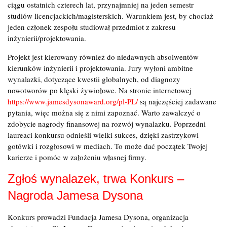
ciągu ostatnich czterech lat, przynajmniej na jeden semestr
studiów licencjackich/magisterskich. Warunkiem jest, by chociaż
jeden członek zespołu studiował przedmiot z zakresu
inżynierii/projektowania.
Projekt jest kierowany również do niedawnych absolwentów
kierunków inżynierii i projektowania. Jury wyłoni ambitne
wynalazki, dotyczące kwestii globalnych, od diagnozy
nowotworów po klęski żywiołowe. Na stronie internetowej
https://www.jamesdysonaward.org/pl-PL/
są najczęściej zadawane
pytania, więc można się z nimi zapoznać. Warto zawalczyć o
zdobycie nagrody finansowej na rozwój wynalazku. Poprzedni
laureaci konkursu odnieśli wielki sukces, dzięki zastrzykowi
gotówki i rozgłosowi w mediach. To może dać początek Twojej
karierze i pomóc w założeniu własnej firmy.
Zgłoś wynalazek, trwa
Konkurs –
Nagroda Jamesa Dysona
Konkurs prowadzi Fundacja Jamesa Dysona, organizacja