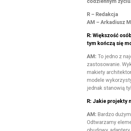
codziennym życiu
R – Redakcja
AM – Arkadiusz M
R: Większość osób
tym kończą się mo
AM:
To jedno z naj
zastosowanie. Wyk
makiety architekto
modele wykorzystyw
jednak stanowią ty
R: Jakie projekty n
AM:
Bardzo dużym 
Odtwarzamy elemen
obudowy, adaptery,