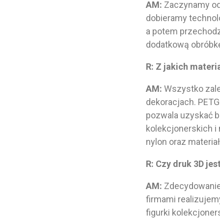
AM:
Zaczynamy od 
dobieramy technolo
a potem przechodz
dodatkową obróbkę
R: Z jakich materi
AM:
Wszystko zależ
dekoracjach. PETG
pozwala uzyskać b
kolekcjonerskich 
nylon oraz mater
R: Czy druk 3D je
AM:
Zdecydowanie n
firmami realizuje
figurki kolekcjone