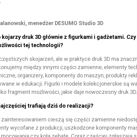
.
alanowski, menedżer DESUMO Studio 3D
 kojarzy druk 3D głównie z figurkami i gadżetami. Czy
żliwości tej technologii?
częstszych skojarzeń, ale w praktyce druk 3D ma znacz
onujemy między innymi części zamienne, elementy tech
niczne, organizery, komponenty do maszyn, produkty rek
ane w edukacji. Figurki i modele kolekcjonerskie są wa
lko fragment możliwości, jakie daje nowoczesny druk 3D
ajczęściej trafiają dziś do realizacji?
zainteresowaniem cieszą się części zamienne niedostę
ty wycofane z produkcji, uszkodzone komponenty mas
 mocowania czy koła zębate. Coraz częściej zgłaszają s