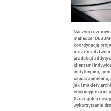
Naszym rozmówcą 
menedżer DESUMO 
koordynacją proj
oraz doradztwem w
produkcji addytyw
klientami indywid
instytucjami, po
części zamienne, 
jak i makiety arc
edukacyjne oraz p
Szczególną uwag
wykorzystaniu druk