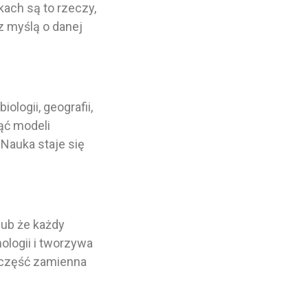
ach są to rzeczy,
 z myślą o danej
logii, geografii,
ąć modeli
Nauka staje się
lub że każdy
ologii i tworzywa
 część zamienna