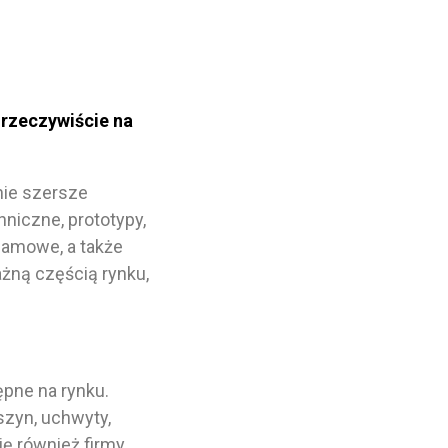
 rzeczywiście na
nie szersze
niczne, prototypy,
lamowe, a także
żną częścią rynku,
.
pne na rynku.
zyn, uchwyty,
ię również firmy