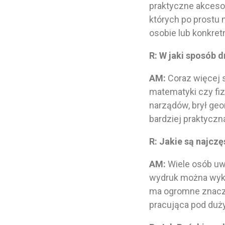
praktyczne akceso
których po prostu 
osobie lub konkre
R: W jaki sposób
AM:
Coraz więcej s
matematyki czy fiz
narządów, brył geo
bardziej praktyczn
R: Jakie są najcz
AM:
Wiele osób uwa
wydruk można wyko
ma ogromne znacze
pracująca pod duż