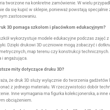
ria tworzone na konkretne zamówienie. W wielu przypadk
nie da się kupić w sklepie, ponieważ powstają specjalnie
tnym zastosowaniu.
 druk 3D pomaga szkołom i placówkom edukacyjnym?
zkół wykorzystuje modele edukacyjne podczas zajęć z bio
yki. Dzięki drukowi 3D uczniowie mogą zobaczyć i dotkn
metrycznych, map terenu czy konstrukcji technicznych. 
a i angażująca.
ęstsze mity dotyczące druku 3D?
ża, że druk 3D służy wyłącznie do tworzenia gadżetów 
nać z jednego materiału. W rzeczywistości dobór techn
nie. Inne wymagania ma figurka kolekcjonerska, a inne
ym obciążeniem.