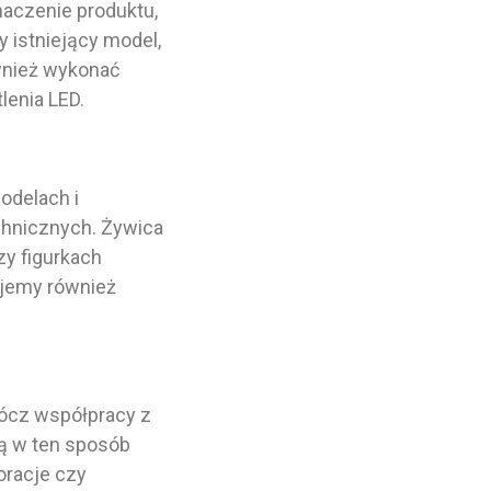
naczenie produktu,
 istniejący model,
wnież wykonać
lenia LED.
odelach i
chnicznych. Żywica
zy figurkach
ujemy również
rócz współpracy z
ją w ten sposób
oracje czy