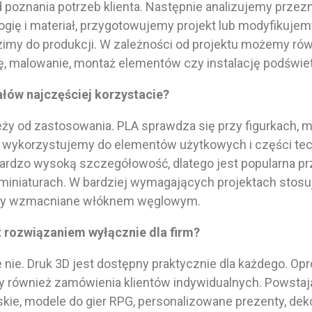
poznania potrzeb klienta. Następnie analizujemy przez
gię i materiał, przygotowujemy projekt lub modyfikujemy
imy do produkcji. W zależności od projektu możemy ró
, malowanie, montaż elementów czy instalację podświet
ałów najczęściej korzystacie?
y od zastosowania. PLA sprawdza się przy figurkach, m
 wykorzystujemy do elementów użytkowych i części te
ardzo wysoką szczegółowość, dlatego jest popularna pr
i miniaturach. W bardziej wymagających projektach stos
iały wzmacniane włóknem węglowym.
st rozwiązaniem wyłącznie dla firm?
ie. Druk 3D jest dostępny praktycznie dla każdego. Op
my również zamówienia klientów indywidualnych. Powsta
rskie, modele do gier RPG, personalizowane prezenty, dek