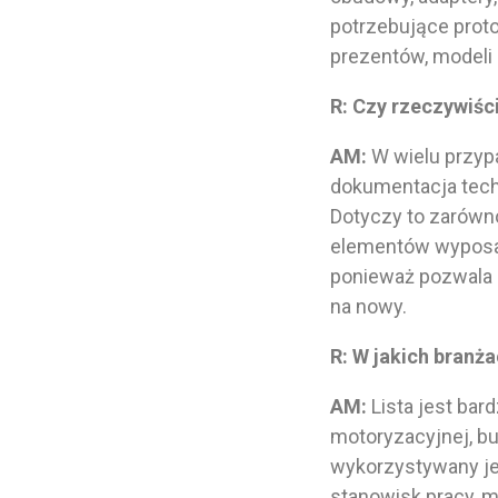
potrzebujące prot
prezentów, modeli 
R: Czy rzeczywiści
AM:
W wielu przypa
dokumentacja tech
Dotyczy to zarówn
elementów wyposaż
ponieważ pozwala 
na nowy.
R: W jakich branż
AM:
Lista jest bar
motoryzacyjnej, bu
wykorzystywany je
stanowisk pracy, 