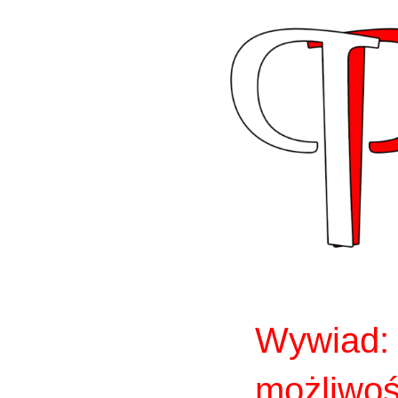
Wywiad: D
możliwoś