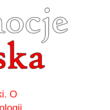
ki. O
logii