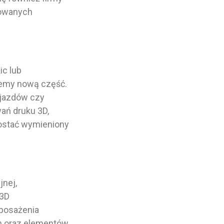
zowanych
ic lub
jemy nową część.
ojazdów czy
ań druku 3D,
zostać wymieniony
jnej,
 3D
yposażenia
ch oraz elementów