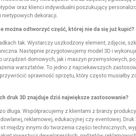
otypów oraz klienci indywidualni poszukujący personali
i nietypowych dekoracji.
e można odtworzyć część, której nie da się już kupić?
dkach tak. Wystarczy uszkodzony element, zdjęcie, szk
niczna. Następnie przygotowujemy model 3D i wykonu
o urządzeń domowych, jak i maszyn przemysłowych, p
enia warsztatów. To jedno z najciekawszych zastosow
przywrócić sprawność sprzętu, który często musiałby 
ach druk 3D znajduje dziś największe zastosowanie?
dzo długa. Współpracujemy z klientami z branży produkcy
dowlanej, reklamowej, edukacyjnej czy eventowej. Druk
st między innymi do tworzenia części technicznych, w
makiet inwestycji deweloperskich, gadżetów reklamowy