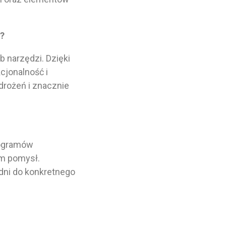
e?
 narzędzi. Dzięki
cjonalność i
drożeń i znacznie
rogramów
am pomysł.
dni do konkretnego