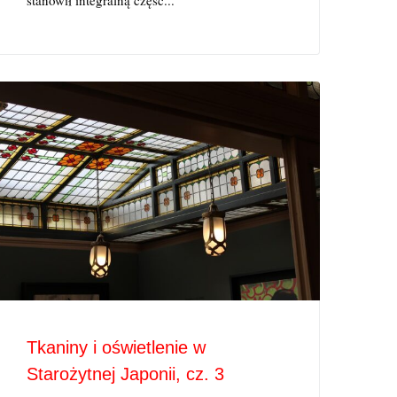
stanowił integralną część...
Tkaniny i oświetlenie w
Starożytnej Japonii, cz. 3