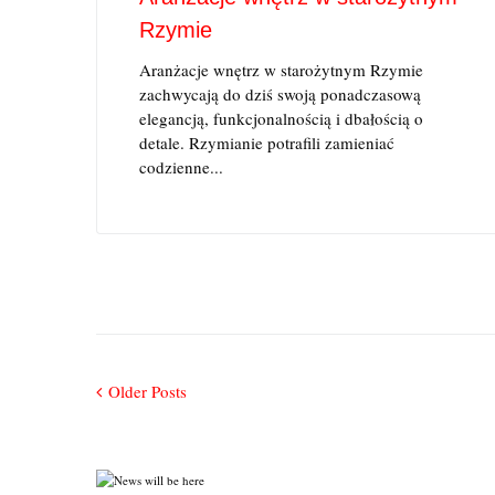
Rzymie
Aranżacje wnętrz w starożytnym Rzymie
zachwycają do dziś swoją ponadczasową
elegancją, funkcjonalnością i dbałością o
detale. Rzymianie potrafili zamieniać
codzienne...
Older
Older Posts
Nawigacja
Posts
po