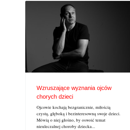
Wzruszające wyznania ojców
chorych dzieci
Ojcowie kochają bezgranicznie, miłością
czystą, głęboką i bezinteresowną swoje dzieci.
Mówią o niej głośno, by oswoić temat
nieuleczalnej choroby dziecka...