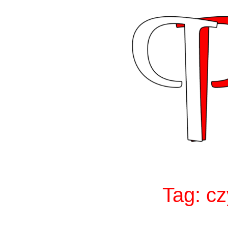
Skip
to
content
Tag:
cz