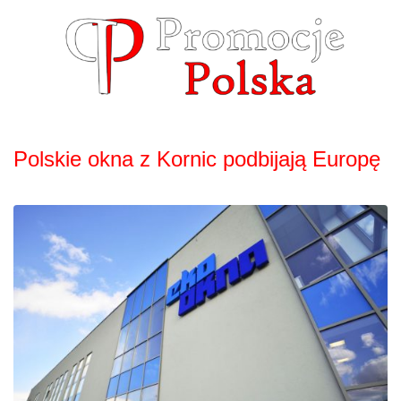
Skip
to
content
Polskie okna z Kornic podbijają Europę