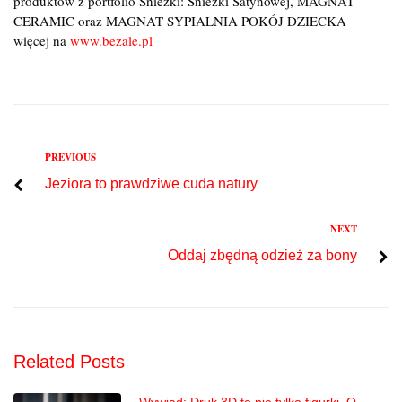
produktów z portfolio Śnieżki: Śnieżki Satynowej, MAGNAT
CERAMIC oraz MAGNAT SYPIALNIA POKÓJ DZIECKA
więcej na
www.bezale.pl
Previous
PREVIOUS
Nawigacja
Jeziora to prawdziwe cuda natury
wpisu
Next
NEXT
Oddaj zbędną odzież za bony
Related Posts
Wywiad: Druk 3D to nie tylko figurki. O