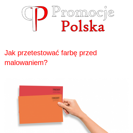
Skip
to
content
Jak przetestować farbę przed
malowaniem?