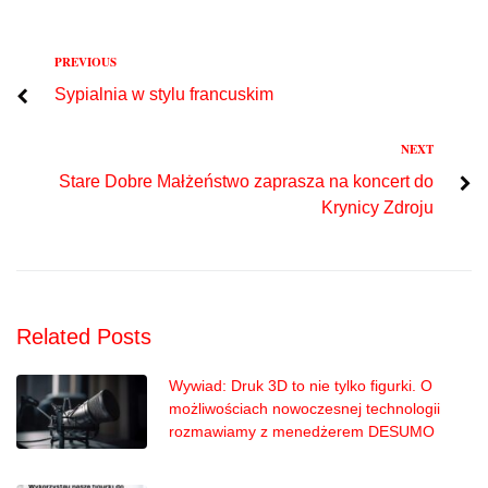
Previous
PREVIOUS
Nawigacja
Sypialnia w stylu francuskim
wpisu
Next
NEXT
Stare Dobre Małżeństwo zaprasza na koncert do
Krynicy Zdroju
Related Posts
Wywiad: Druk 3D to nie tylko figurki. O
możliwościach nowoczesnej technologii
rozmawiamy z menedżerem DESUMO