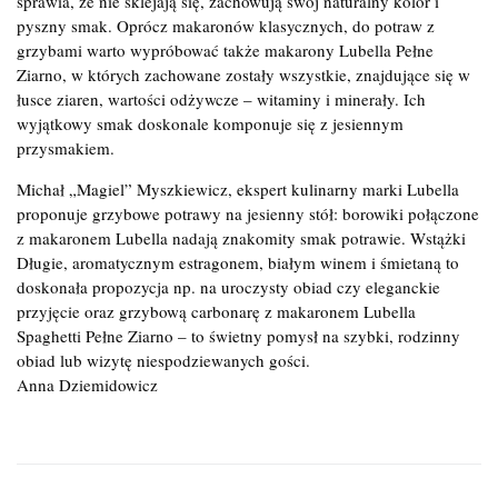
sprawia, że nie sklejają się, zachowują swój naturalny kolor i
pyszny smak. Oprócz makaronów klasycznych, do potraw z
grzybami warto wypróbować także makarony Lubella Pełne
Ziarno, w których zachowane zostały wszystkie, znajdujące się w
łusce ziaren, wartości odżywcze – witaminy i minerały. Ich
wyjątkowy smak doskonale komponuje się z jesiennym
przysmakiem.
Michał „Magiel” Myszkiewicz, ekspert kulinarny marki Lubella
proponuje grzybowe potrawy na jesienny stół: borowiki połączone
z makaronem Lubella nadają znakomity smak potrawie. Wstążki
Długie, aromatycznym estragonem, białym winem i śmietaną to
doskonała propozycja np. na uroczysty obiad czy eleganckie
przyjęcie oraz grzybową carbonarę z makaronem Lubella
Spaghetti Pełne Ziarno – to świetny pomysł na szybki, rodzinny
obiad lub wizytę niespodziewanych gości.
Anna Dziemidowicz