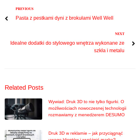
Previous
PREVIOUS
Nawigacja
Pasta z pestkami dyni z brokułami Well Well
wpisu
Next
NEXT
Idealne dodatki do stylowego wnętrza wykonane ze
szkła i metalu
Related Posts
Wywiad: Druk 3D to nie tylko figurki. O
możliwościach nowoczesnej technologii
rozmawiamy z menedżerem DESUMO
Druk 3D w reklamie – jak przyciągnąć
uwagę klientów i wyróżnić markę?