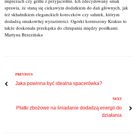
imprezach czy grillu z przyjaciółmi. Ich zdecydowany smak
sprawia, że staną się ciekawym dodatkiem do dań głównych, jak
też składnikiem eleganckich koreczków czy sałatek, którym
dodadzą smakowitej wyrazistości. Ogórki korniszony Krakus to
także doskonała przekąska do chrupania między posiłkami.
Martyna Brzezińska
Previous
PREVIOUS
Nawigacja
Jaka powinna być idealna spacerówka?
wpisu
Next
NEXT
Płatki zbożowe na śniadanie dodadzą energii do
działania