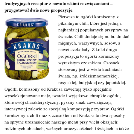
tradycyjnych receptur z nowatorskimi rozwiązaniami –
przygotował dwie nowe propozycje.
Pierwsza to ogórki korniszony z
pikantnym chili, które jest jedną z
najbardziej popularnych przypraw na
świecie. Chili dodaje się m. in. do dań
mięsnych, warzywnych, sosów, a
nawet czekolady. Z kolei druga
propozycja to ogórki korniszony
wyrazistym czosnkiem. Czosnek
stosowany jest w wielu kuchniach
świata, np. śródziemnomorskiej,
rosyjskiej, indyjskiej czy japońskiej.
Ogórki korniszony od Krakusa zawierają tylko specjalnie
wyselekcjonowane małe, twarde i wyjątkowo chrupkie ogórki,
które swój charakterystyczny, pyszny smak zawdzięczają
intensywnej zalewie ze specjalną kompozycją przypraw. Ogórki
korniszony z chili oraz z czosnkiem od Krakusa to dwa sposoby
na sprytne urozmaicenie naszego menu przy wielu okazjach:
rodzinnych obiadach, ważnych uroczystościach i świętach, a także