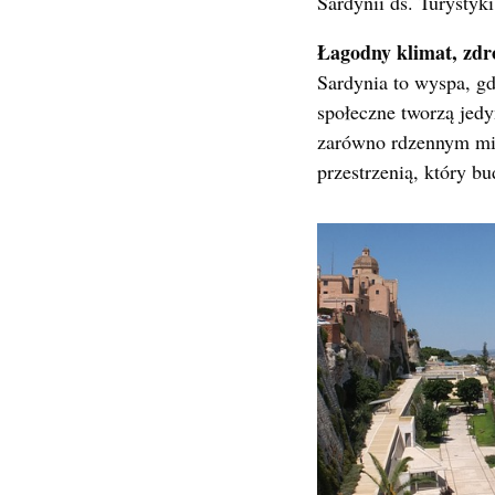
Sardynii ds. Turystyk
Łagodny klimat, zdro
Sardynia to wyspa, g
społeczne tworzą jedy
zarówno rdzennym mie
przestrzenią, który b