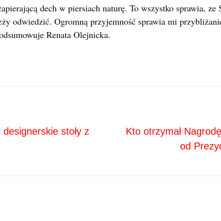
ierającą dech w piersiach naturę. To wszystko sprawia, ze S
leży odwiedzić. Ogromną przyjemność sprawia mi przybliżani
odsumowuje Renata Olejnicka.
Next
ja
 designerskie stoły z
Kto otrzymał Nagrod
od Prezy