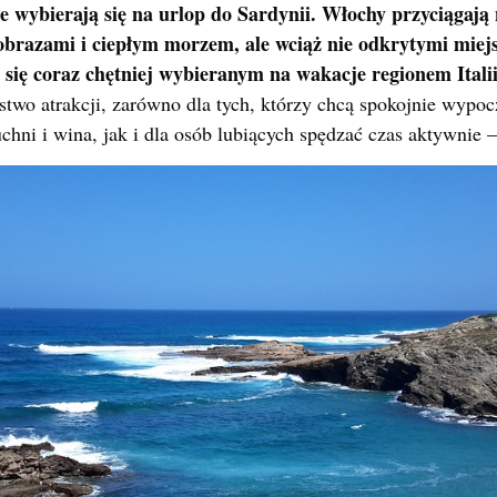
e wybierają się na urlop do Sardynii. Włochy przyciągają 
jobrazami i ciepłym morzem, ale wciąż nie odkrytymi miej
się coraz chętniej wybieranym na wakacje regionem Italii
wo atrakcji, zarówno dla tych, którzy chcą spokojnie wypoc
chni i wina, jak i
dla osób lubiących spędzać czas aktywnie –