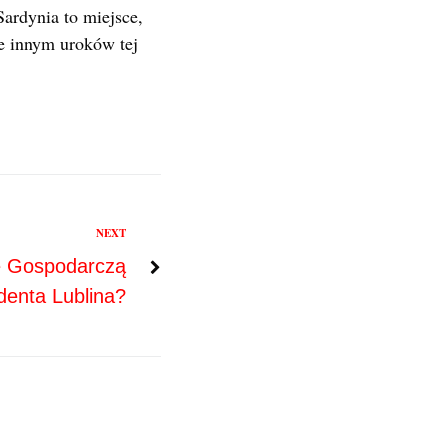
ardynia to miejsce,
e innym uroków tej
NEXT
ę Gospodarczą
denta Lublina?