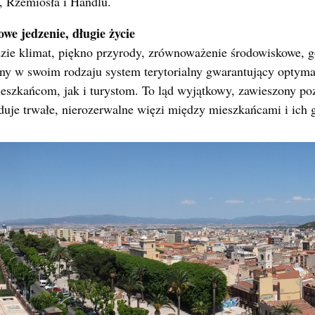
i, Rzemiosła i Handlu.
we jedzenie, długie życie
dzie klimat, piękno przyrody, zrównoważenie środowiskowe, g
ny w swoim rodzaju system terytorialny gwarantujący optyma
szkańcom, jak i turystom. To ląd wyjątkowy, zawieszony po
uduje trwałe, nierozerwalne więzi między mieszkańcami i ich 