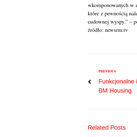
wkomponowanych w zap
które z pewnością na
cudownej wyspy.” – p
źródło: newsrm.tv
Previous
PREVIOUS
Nawigac
Funkcjonalne i
BM Housing
wpisu
Related Posts