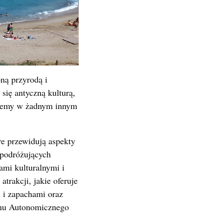
ną przyrodą i
ię antyczną kulturą,
dziemy w żadnym innym
re przewidują aspekty
z podróżujących
ami kulturalnymi i
trakcji, jakie oferuje
 i zapachami oraz
onu Autonomicznego