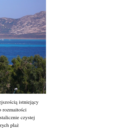
jszością istniejący
o rozmaitości
talicznie czystej
zych plaż