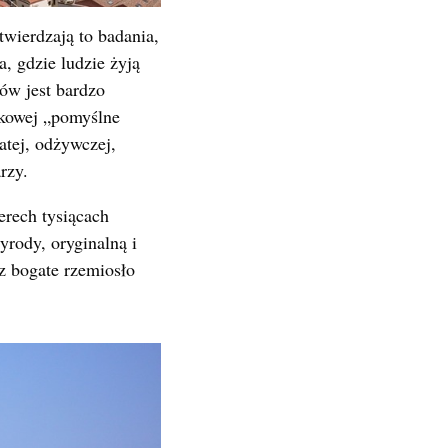
wierdzają to badania,
a, gdzie ludzie żyją
ków jest bardzo
ukowej „pomyślne
atej, odżywczej,
rzy.
rech tysiącach
rody, oryginalną i
z bogate rzemiosło