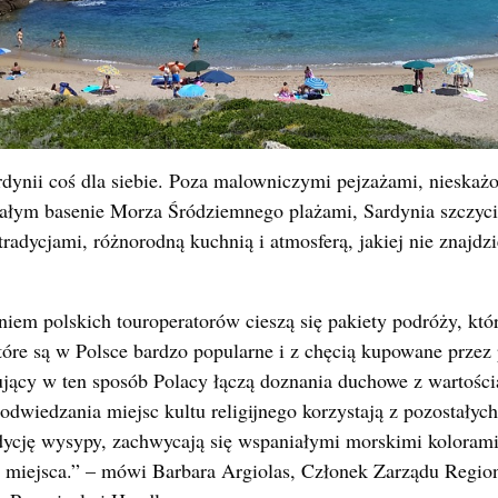
dynii coś dla siebie. Poza malowniczymi pejzażami, nieskażo
ałym basenie Morza Śródziemnego plażami, Sardynia szczyci s
tradycjami, różnorodną kuchnią i atmosferą, jakiej nie znaj
em polskich touroperatorów cieszą się pakiety podróży, któ
 które są w Polsce bardzo popularne i z chęcią kupowane prze
jący w ten sposób Polacy łączą doznania duchowe z wartości
dwiedzania miejsc kultu religijnego korzystają z pozostałych a
adycję wysypy, zachwycają się wspaniałymi morskimi kolorami
 miejsca.” – mówi Barbara Argiolas, Członek Zarządu Regi