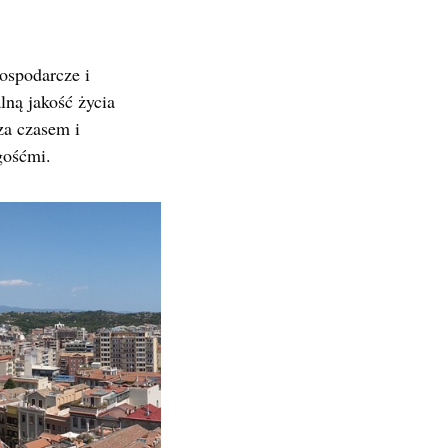
ospodarcze i
lną jakość życia
za czasem i
gośćmi.