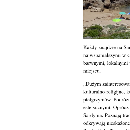
Każdy znajdzie na Sar
najwspanialszymi w c
barwnymi, lokalnymi 
miejscu.
„Dużym zainteresowani
kulturalno-religijne,
pielgrzymów. Podróżu
estetycznymi. Oprócz o
Sardynia. Poznają tr
odkrywają nieskażone