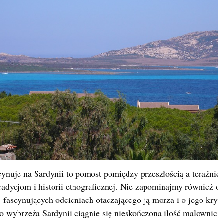
cynuje na Sardynii to pomost pomiędzy przeszłością a teraźnie
adycjom i historii etnograficznej. Nie zapominajmy również 
 fascynujących odcieniach otaczającego ją morza i o jego krys
o wybrzeża Sardynii ciągnie się nieskończona ilość malownic