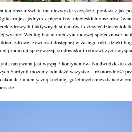
 ten obszar świata ma niezwykłe szczęście, ponieważ jak pot
gliastra jest jednym z pięciu tzw. niebieskich obszarów świat
dsetek zdrowych i aktywnych stulatków i dziewięćdziesięciolat
łej wyspie. Według badań międzynarodowej społeczności na
ynikiem zdrowej żywności dostępnej w zasięgu ręki, dzięki bog
lnej produkcji spożywczej, środowisku i rytmowi życia wyspia
ynia nazywana jest wyspą 7 kontynentów. Na dwudziestu czte
ych Sardynii możemy odnaleźć wszystko – różnorodność przy
doskonalą i autentyczną kuchnię, gościnnych mieszkańców ora
nerskie.