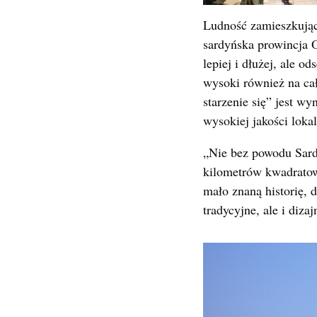
Ludność zamieszkująca
sardyńska prowincja O
lepiej i dłużej, ale o
wysoki również na ca
starzenie się” jest w
wysokiej jakości loka
„Nie bez powodu Sard
kilometrów kwadratow
mało znaną historię, 
tradycyjne, ale i dizaj