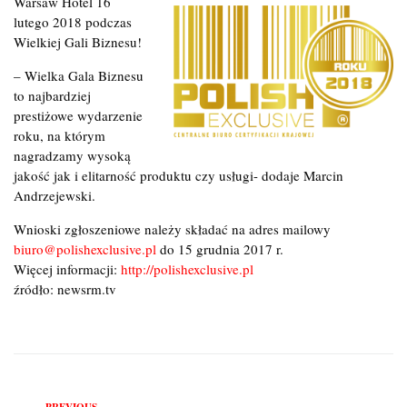
Warsaw Hotel 16
lutego 2018 podczas
Wielkiej Gali Biznesu!
– Wielka Gala Biznesu
to najbardziej
prestiżowe wydarzenie
roku, na którym
nagradzamy wysoką
jakość jak i elitarność produktu czy usługi- dodaje Marcin
Andrzejewski.
Wnioski zgłoszeniowe należy składać na adres mailowy
biuro@polishexclusive.pl
do 15 grudnia 2017 r.
Więcej informacji:
http://polishexclusive.pl
źródło: newsrm.tv
PREVIOUS