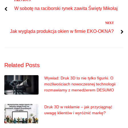
Previous
Nawigacja
W sobotę na raciborski rynek zawita Święty Mikołaj
wpisu
Next
NEXT
Jak wygląda produkcja okien w firmie EKO-OKNA?
Related Posts
Wywiad: Druk 3D to nie tylko figurki. O
możliwościach nowoczesnej technologii
rozmawiamy z menedżerem DESUMO
Druk 3D w reklamie – jak przyciągnąć
uwagę klientów i wyróżnić markę?