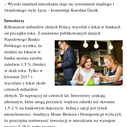
– Wysoki standard mieszkania staje się synonimem mądrego i
świadomego stylu życia – komentuje Karolina Guzik.
Inwestorzy
Kilkanaście miliardów złotych Polacy wycofali z lokat w bankach
od początku roku. Z niedawno publikowanych danych
Narodowego
Banku
Polskiego wynika, że
średnio na lokacie w
banku można zarobić
zaledwie 1,5 % (brutto)
w skali roku. Tylko w
kwietniu 2017 r.
wycofano z lokat około
czterech miliardów
złotych. To najwięcej od czterech lat. Inwestorzy szukają
alternatyw, które mogą przynieść większe odsetki niż skromne
1,5-2 % na bankowym depozycie. Jedną z opcji jest rynek
nieruchomości. Analitycy Home Brokera i Domiporta.pl wyliczyli,
że przeciętna rentowność inwestycji w mieszkanie na wynajem
wynosi 5,28 % netto rocznie.