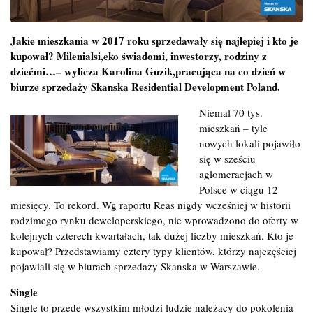
Jakie mieszkania w 2017 roku sprzedawały się najlepiej i kto je
kupował? Milenialsi,eko świadomi, inwestorzy, rodziny z
dziećmi…– wylicza Karolina Guzik,pracująca na co dzień w
biurze sprzedaży Skanska Residential Development Poland.
Niemal 70 tys.
mieszkań – tyle
nowych lokali pojawiło
się w sześciu
aglomeracjach w
Polsce w ciągu 12
miesięcy. To rekord. Wg raportu Reas nigdy wcześniej w historii
rodzimego rynku deweloperskiego, nie wprowadzono do oferty w
kolejnych czterech kwartałach, tak dużej liczby mieszkań. Kto je
kupował? Przedstawiamy cztery typy klientów, którzy najczęściej
pojawiali się w biurach sprzedaży Skanska w Warszawie.
Single
Single to przede wszystkim młodzi ludzie należący do pokolenia