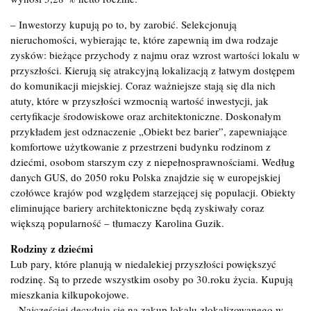
– Inwestorzy kupują po to, by zarobić. Selekcjonują
nieruchomości, wybierając te, które zapewnią im dwa rodzaje
zysków: bieżące przychody z najmu oraz wzrost wartości lokalu w
przyszłości. Kierują się atrakcyjną lokalizacją z łatwym dostępem
do komunikacji miejskiej. Coraz ważniejsze stają się dla nich
atuty, które w przyszłości wzmocnią wartość inwestycji, jak
certyfikacje środowiskowe oraz architektoniczne. Doskonałym
przykładem jest odznaczenie „Obiekt bez barier”, zapewniające
komfortowe użytkowanie z przestrzeni budynku rodzinom z
dziećmi, osobom starszym czy z niepełnosprawnościami. Według
danych GUS, do 2050 roku Polska znajdzie się w europejskiej
czołówce krajów pod względem starzejącej się populacji. Obiekty
eliminujące bariery architektoniczne będą zyskiwały coraz
większą popularność – tłumaczy Karolina Guzik.
Rodziny z dziećmi
Lub pary, które planują w niedalekiej przyszłości powiększyć
rodzinę. Są to przede wszystkim osoby po 30.roku życia. Kupują
mieszkania kilkupokojowe.
– Najczęściej decydują się na zakup lokalu zlokalizowanego w