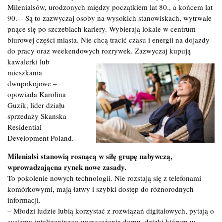
Milenialsów, urodzonych między początkiem lat 80., a końcem lat
90. – Są to zazwyczaj osoby na wysokich stanowiskach, wytrwale
pnące się po szczeblach kariery. Wybierają lokale w centrum
biurowej części miasta. Nie chcą tracić czasu i energii na dojazdy
do pracy oraz weekendowych rozrywek. Zazwyczaj kupują
kawalerki
lub
mieszkania
dwupokojowe –
opowiada Karolina
Guzik, lider działu
sprzedaży Skanska
Residential
Development Poland.
Milenialsi stanowią rosnącą w siłę grupę nabywczą,
wprowadzającna rynek nowe zasady.
To pokolenie nowych technologii. Nie rozstają się z telefonami
komórkowymi, mają łatwy i szybki dostęp do różnorodnych
informacji.
– Młodzi ludzie lubią korzystać z rozwiązań digitalowych, pytają o
systemy inteligentnego wyposażenia domu, dzięki którym w