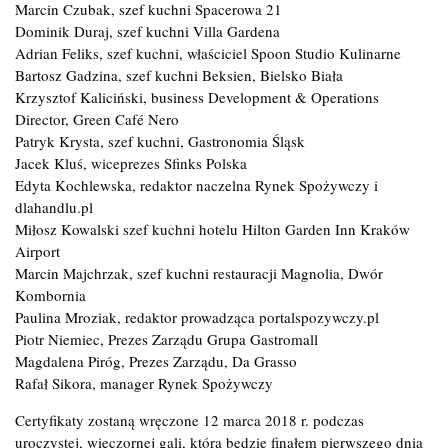
Marcin Czubak, szef kuchni Spacerowa 21
Dominik Duraj, szef kuchni Villa Gardena
Adrian Feliks, szef kuchni, właściciel Spoon Studio Kulinarne
Bartosz Gadzina, szef kuchni Beksien, Bielsko Biała
Krzysztof Kaliciński, business Development & Operations
Director, Green Café Nero
Patryk Krysta, szef kuchni, Gastronomia Śląsk
Jacek Kluś, wiceprezes Sfinks Polska
Edyta Kochlewska, redaktor naczelna Rynek Spożywczy i
dlahandlu.pl
Miłosz Kowalski szef kuchni hotelu Hilton Garden Inn Kraków
Airport
Marcin Majchrzak, szef kuchni restauracji Magnolia, Dwór
Kombornia
Paulina Mroziak, redaktor prowadząca portalspozywczy.pl
Piotr Niemiec, Prezes Zarządu Grupa Gastromall
Magdalena Piróg, Prezes Zarządu, Da Grasso
Rafał Sikora, manager Rynek Spożywczy
Certyfikaty zostaną wręczone 12 marca 2018 r. podczas
uroczystej, wieczornej gali, która będzie finałem pierwszego dnia