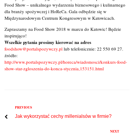
Food Show – unikalnego wydarzenia biznesowego i kulinarnego
dla branży spożywczej i HoReCa. Gala odbędzie się w
Międzynarodowym Centrum Kongresowym w Katowicach.
Zapraszamy na Food Show 2018 w marcu do Katowic! Będzie
inspirująco!
Wszelkie pytania prosimy kierować na adres
foodshow@portalspozywczy.pl
lub telefonicznie: 22 550 69 27.
źródło:
http://www.portalspozywczy.pl/horeca/wiadomosci/konkurs-food-
show-star-zgloszenia-do-konca-stycznia,153151.html
Previous
PREVIOUS
Nawigacja
Jak wykorzystać cechy millenialsów w firmie?
wpisu
Next
NEXT