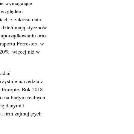
anie wymagające
ą względem
ach z zakresu data
o dzień mają styczność
w uporządkowaniu oraz
raportu Forrestera w
 20%. więcej niż w
badań
rzystuje narzędzia z
w Europie. Rok 2018
o na białym realnych,
ię danymi i
a firm zajmujących