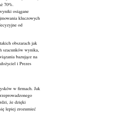
 aż 70%.
wyniki osiągane
odejmowania kluczowych
decyzyjne od
takich obszarach jak
ych szacunków wynika,
wiązania bazujące na
łożyciel i Prezes
zysków w firmach. Jak
 przeprowadzonego
dzi, że dzięki
ię lepiej zrozumieć