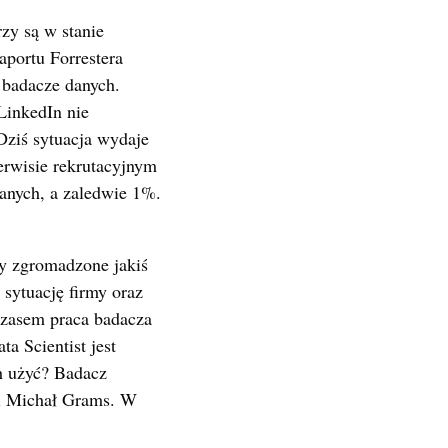
zy są w stanie
aportu Forrestera
 badacze danych.
LinkedIn nie
Dziś sytuacja wydaje
erwisie rekrutacyjnym
anych, a zaledwie 1%.
ły zgromadzone jakiś
 sytuację firmy oraz
mczasem praca badacza
 Scientist jest
ch użyć? Badacz
wi Michał Grams. W