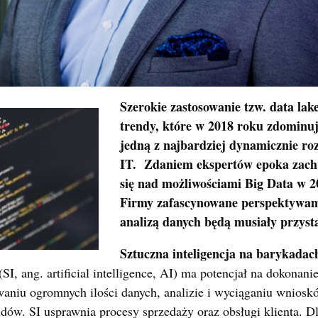
Szerokie zastosowanie tzw. data lak
trendy, które w 2018 roku zdominuj
jedną z najbardziej dynamicznie roz
IT. Zdaniem ekspertów epoka zach
się nad możliwościami Big Data w 2
Firmy zafascynowane perspektywam
analizą danych będą musiały przystą
Sztuczna inteligencja na barykadac
(SI, ang. artificial intelligence, AI) ma potencjał na dokonani
waniu ogromnych ilości danych, analizie i wyciąganiu wnios
ndów. SI usprawnia procesy sprzedaży oraz obsługi klienta. Dl