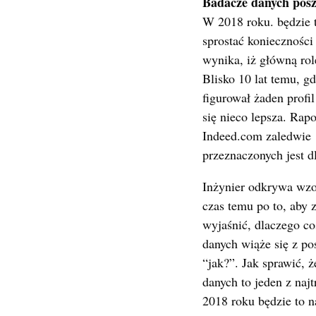
Badacze danych pos
W 2018 roku. będzie 
sprostać konieczności
wynika, iż główną rol
Blisko 10 lat temu, g
figurował żaden profi
się nieco lepsza. Rap
Indeed.com zaledwie 
przeznaczonych jest d
Inżynier odkrywa wzo
czas temu po to, aby 
wyjaśnić, dlaczego co
danych wiąże się z p
“jak?”. Jak sprawić, 
danych to jeden z na
2018 roku będzie to n