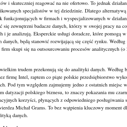
tów i skuteczniej reagować na nie ofertowo. To jednak dział
ikowanych specjalistów w tej dziedzinie. Dlatego alternatyw
 funkcjonujących w firmach i wyspecjalizowanych w działani
ć się zewnętrzni badacze danych, którzy w swojej pracy na c
h i je analizują. Eksperckie usługi doradcze, które pomogą 
 danych, będą stanowić rozwijającą się część rynku. Według 
firm skupi się na outsourcowaniu procesów analitycznych (o
z wielkim trudem przekonują się do analityki danych. Według 
z firmę Intel, raptem co piąte polskie przedsiębiorstwo wyko
nych. Pod tym względem zajmujemy jedno z ostatnich miejsc 
em datyzacji polskiego biznesu, to znaczy pokazania mu czarn
acyjnych korzyści, płynących z odpowiedniego posługiwania s
twierdza Michał Grams. To bez wątpienia kluczowy moment dl
lityką danych.