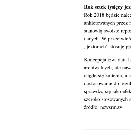
Rok setek tysięcy jez
Rok 2018 będzie należ
ankietowanych przez f
stanowią swoiste repo
danych. W przeciwieńs
„jeziorach” stosuję pł
Koncepcja tzw. data l
archiwalnych, ale na
ciągle się zmienia, a
dostosowanie do regu
sprawdzą się jako efe
szeroko stosowanych 
źródło: newsrm.tv