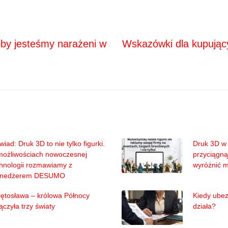
Next
ja
oby jesteśmy narażeni w
Wskazówki dla kupują
iad: Druk 3D to nie tylko figurki.
Druk 3D w 
możliwościach nowoczesnej
przyciągną
hnologii rozmawiamy z
wyróżnić 
nedżerem DESUMO
ętosława – królowa Północy
Kiedy ubez
ączyła trzy światy
działa?