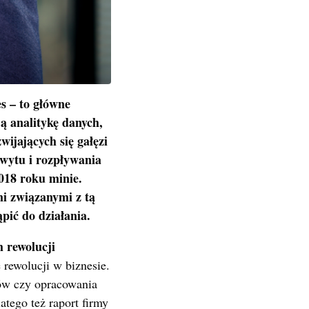
es – to główne
ą analitykę danych,
wijających się gałęzi
wytu i rozpływania
018 roku minie.
i związanymi z tą
pić do działania.
h rewolucji
e rewolucji w biznesie.
ków czy opracowania
atego też raport firmy