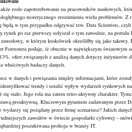
zukiwani
także rosło zapotrzebowanie na pracowników naukowych, któr
 dogłębnego teoretycznego zrozumienia wielu problemów. Z r
ę będą w tym przypadku odgrywać tzw. Data Scientists, czyli
dy rynek po raz pierwszy usłyszał o tym zawodzie, na portalu 
l zawodowy, w którym ktokolwiek określiłby się jako takowy. 
ort Forrestera podaje, iż obecnie w największym światowym s
13%. ofert związanych z analizą danych dotyczy inżynierów d
la właściwych badaczy danych.
rce w danych i powiązania między informacjami, które zosta
zidentyfikować trendy i ustalić wpływ wydarzeń rynkowych na
ś się stało. Jego rola ma zatem retro-aktywny charakter. Ty
ostawą proaktywną. Kluczowym pytaniem zadawanym przez Data
że wydarzy się pożądany przez firmę scenariusz? Jakich dany
jtrudniejszych zawodów w świecie gospodarki cyfrowej – mó
ajbardziej poszukiwana profesja w branży IT.