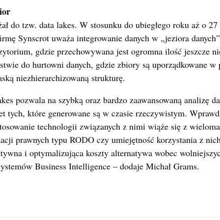
ior
ał do tzw. data lakes. W stosunku do ubiegłego roku aż o 27 
irmę Synscrot uważa integrowanie danych w „jeziora danych” 
zytorium, gdzie przechowywana jest ogromna ilość jeszcze n
twie do hurtowni danych, gdzie zbiory są uporządkowane w p
aską niezhierarchizowaną strukturę.
akes pozwala na szybką oraz bardzo zaawansowaną analizę da
wet tych, które generowane są w czasie rzeczywistym. Wprawd
 stosowanie technologii związanych z nimi wiąże się z wielom
lacji prawnych typu RODO czy umiejętność korzystania z nich
ktywna i optymalizująca koszty alternatywa wobec wolniejszy
systemów Business Intelligence – dodaje Michał Grams.