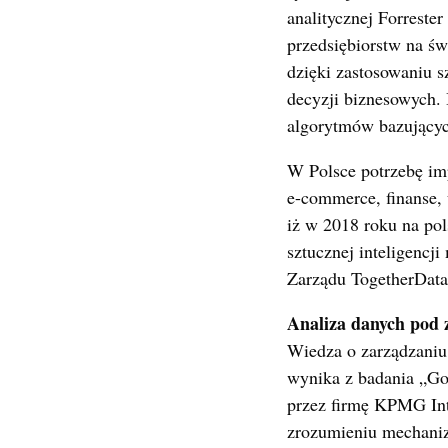
analitycznej Forreste
przedsiębiorstw na św
dzięki zastosowaniu s
decyzji biznesowych. 
algorytmów bazującyc
W Polsce potrzebę imp
e-commerce, finanse,
iż w 2018 roku na pol
sztucznej inteligenc
Zarządu TogetherData
Analiza danych pod 
Wiedza o zarządzaniu
wynika z badania „Goi
przez firmę KPMG Inte
zrozumieniu mechanizm