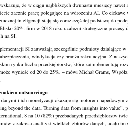
r wskazuje, że w ciągu najbliższych dwunastu miesięcy nawet
iecie zacznie pracę polegające na wdrożeniu AI. Co ciekawe 
ztucznej inteligencji stają się coraz częściej podstawą do p
Blisko 20%. firm w 2018 roku uzależni strategiczne procesy 
h na SI.
lementacji SI zauważają szczególnie podmioty działające w 
 ubezpieczenia, windykacja czy branża rekrutacyjna. Z nasz
skim rynku liczba przedsiębiorstw, które zaimplementują roz
ji może wynieść od 20 do 25%. – mówi Michał Grams, Współza
.
znakiem outsourcingu
 danymi i ich monetyzacji okazuje się motorem napędowym 
ng beyond the data. Turning data from insights into value”,
rnational, 8 na 10 (82%) przebadanych przedsiębiorstw twier
ów z zakresu analityki wielkich zbiorów danych, udało im s