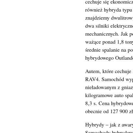
cechuje się ekonomicz
również hybryda typu
znajdziemy dwulitrow
dwa silniki elektrycz
mechanicznych. Jak po
ważące ponad 1,8 tony
średnie spalanie na p
hybrydowego Outlande
Autem, które cechuje
RAV4. Samochód wypo
nieładowanym z gniaz
kilogramowe auto spal
8,3 s. Cena hybrydow
obecnie od 127 900 zł
Hybrydy – jak z awar
Samochody hybrydowe 