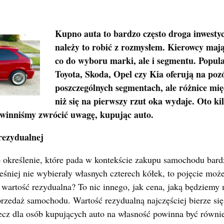
Kupno auta to bardzo często droga inwestyc
należy to robić z rozmysłem. Kierowcy mają
co do wyboru marki, ale i segmentu. Popul
Toyota, Skoda, Opel czy Kia oferują na po
poszczególnych segmentach, ale różnice mię
niż się na pierwszy rzut oka wydaje. Oto kil
winniśmy zwrócić uwagę, kupując auto.
rezydualnej
 określenie, które pada w kontekście zakupu samochodu bardz
eśniej nie wybierały własnych czterech kółek, to pojęcie moż
 wartość rezydualna? To nic innego, jak cena, jaką będziemy
przedaż samochodu. Wartość rezydualną najczęściej bierze si
cz dla osób kupujących auto na własność powinna być równie 