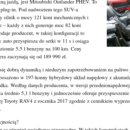
ną jazdą, jest Mitsubishi Outlander PHEV. To
 plug-in. Pod nadwoziem tego SUV-a
y silnik o mocy 121 koni mechanicznych i
ne – każdy z nich generuje moc 82 koni
daje producent, w takiej konfiguracji to
 auto przyspiesza do setki w 11 s i osiąga
oziomie 5,5 l benzyny na 100 km. Ceny
ra zaczynają się od 189 990 zł.
 się dobrą dynamiką i niedużym zapotrzebowaniem na paliwo 
sażono w 197-konny hybrydowy układ napędowy z akumula
dka. Według danych producenta, w wersji przednionapędowej
a średnio 5,1 l benzyny i jednocześnie oferuje przyspieszeni
ej Toyoty RAV4 z rocznika 2017 zgodnie z cennikiem wyprz
.
yjnością?
są również wyjątkowo niezawodne. W takich konstrukcjach si