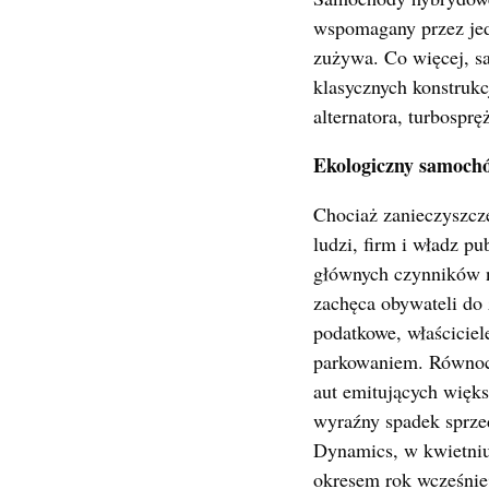
wspomagany przez jed
zużywa. Co więcej, s
klasycznych konstrukc
alternatora, turbosp
Ekologiczny samochód
Chociaż zanieczyszcze
ludzi, firm i władz pu
głównych czynników 
zachęca obywateli do
podatkowe, właściciel
parkowaniem. Równocz
aut emitujących więks
wyraźny spadek sprze
Dynamics, w kwietniu
okresem rok wcześniej.