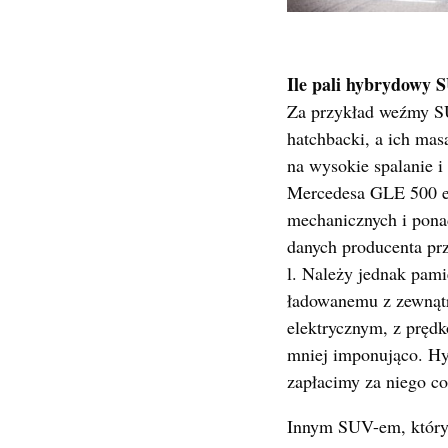
Ile pali hybrydowy 
Za przykład weźmy SU
hatchbacki, a ich mas
na wysokie spalanie i
Mercedesa GLE 500 e
mechanicznych i pona
danych producenta prz
l. Należy jednak pami
ładowanemu z zewnątr
elektrycznym, z pręd
mniej imponująco. H
zapłacimy za niego co
Innym SUV-em, który 