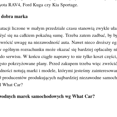
yota RAV4, Ford Kuga czy Kia Sportage.
– dobra marka
oatacji liczone w małym przedziale czasu stanowią zwykle u
żyć się na całkiem pokaźną sumę. Trzeba zatem zadbać, by był
wrócić uwagę na niezawodność auta. Nawet nieco droższy egz
w ogólnym rozrachunku może okazać się bardziej opłacalny niż
do serwisu. W końcu ciągłe naprawy to nie tylko koszt części,
ęsto pokrzyżowane plany. Przed zakupem trzeba więc zwrócić
ności notują marki i modele, którymi jesteśmy zainteresowan
10 producentów produkujących najbardziej niezawodne samoc
al What Car?
zawodnych marek samochodowych wg What Car?