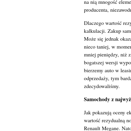
na nią mnogość eleme
producenta, niezawod
Dlaczego wartość rezy
kalkulacji. Zakup sam
Może się jednak okaz
nieco taniej, w mome
mniej pieniędzy, niż
bogatszej wersji wypo
bierzemy auto w leas
odprzedaży, tym bardzi
zdecydowaliśmy.
Samochody z najwyżs
Jak pokazują oceny e
wartość rezydualną no
Renault Megane. Nato