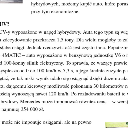
hybrydowych, możemy kupić auto, które porusza
przy tym ekonomiczne.
SUV?
V-y wyposażone w napęd hybrydowy. Auta tego typu są więk
a zdecydowanie przekracza 1,5 tony. Dla wielu mogłoby to za
 słabe osiągi. Jednak rzeczywistość jest często inna. Popatr
 4MATIC – auto wyposażono w benzynową jednostkę V6 o 
d 100-konny silnik elektryczny. To sprawia, że ważący prawi
yspiesza od 0 do 100 km/h w 5,3 s, a jego średnie zużycie p
ętać, że tak niski wynik udało się osiągnąć dzięki dużemu a
z, dającemu kierowcy możliwość pokonania 30 kilometrów n
kością wynoszącą nawet 120 km/h. Po rozładowaniu baterii te
ybrydowy Mercedes może imponować również ceną – w wersj
 najmniej 354 000 zł.
może nie imponuje osiągami, ale na pewno