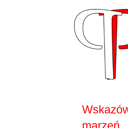
Skip
to
content
Wskazów
marzeń