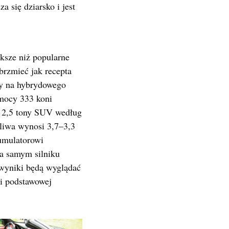
 się dziarsko i jest
sze niż popularne
brzmieć jak recepta
zmy na hybrydowego
mocy 333 koni
e 2,5 tony SUV według
aliwa wynosi 3,7–3,3
kumulatorowi
a samym silniku
 wyniki będą wyglądać
i podstawowej