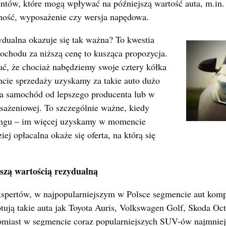
ntów, które mogą wpływać na późniejszą wartość auta, m.in.
ność, wyposażenie czy wersja napędowa.
dualna okazuje się tak ważna? To kwestia
ochodu za niższą cenę to kusząca propozycja.
ać, że chociaż nabędziemy swoje cztery kółka
ncie sprzedaży uzyskamy za takie auto dużo
 za samochód od lepszego producenta lub w
sażeniowej. To szczególnie ważne, kiedy
ingu – im więcej uzyskamy w momencie
ej opłacalna okaże się oferta, na którą się
zą wartością rezydualną
kspertów, w najpopularniejszym w Polsce segmencie aut ko
tują takie auta jak Toyota Auris, Volkswagen Golf, Skoda Oct
miast w segmencie coraz popularniejszych SUV-ów najmniej 