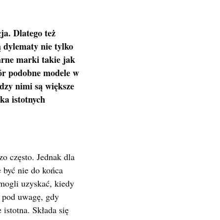
ja. Dlatego też
 dylematy nie tylko
arne marki takie jak
zór podobne modele w
dzy nimi są większe
ka istotnych
o często. Jednak dla
e być nie do końca
 mogli uzyskać, kiedy
ę pod uwagę, gdy
istotna. Składa się