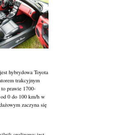
jest hybrydowa Toyota
torem trakcyjnym
 to prawie 1700-
e od 0 do 100 km/h w
edażowym zaczyna się
lnik spalinowy jest