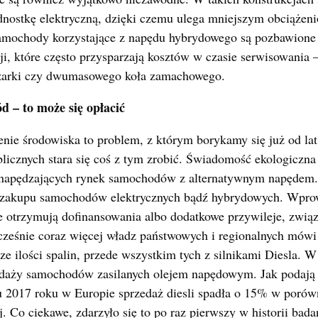
nostkę elektryczną, dzięki czemu ulega mniejszym obciążeni
amochody korzystające z napędu hybrydowego są pozbawione
ji, które często przysparzają kosztów w czasie serwisowania –
rężarki czy dwumasowego koła zamachowego.
 – to może się opłacić
nie środowiska to problem, z którym borykamy się już od lat
blicznych stara się coś z tym zrobić. Świadomość ekologiczna 
napędzających rynek samochodów z alternatywnym napędem.
 zakupu samochodów elektrycznych bądź hybrydowych. Wprow
e otrzymują dofinansowania albo dodatkowe przywileje, związ
eśnie coraz więcej władz państwowych i regionalnych mówi 
ze ilości spalin, przede wszystkim tych z silnikami Diesla. 
daży samochodów zasilanych olejem napędowym. Jak podają 
 2017 roku w Europie sprzedaż diesli spadła o 15% w porów
 Co ciekawe, zdarzyło się to po raz pierwszy w historii badań