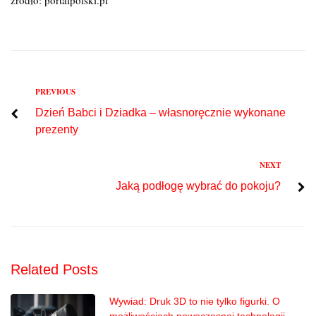
Previous
PREVIOUS
Nawigacja
Dzień Babci i Dziadka – własnoręcznie wykonane
wpisu
prezenty
Next
NEXT
Jaką podłogę wybrać do pokoju?
Related Posts
Wywiad: Druk 3D to nie tylko figurki. O
możliwościach nowoczesnej technologii