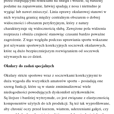
przed oślepiającymi refleksami na śniegu i wodzie, są bardziej
podatne na zaparowanie, łatwiej spadają z nosa i nietrudno je
wygiąć lub nawet zniszczyć. Linia oprawy okularowej stanowi w
nich wyraźną granicę między centralnym obszarem o dobrej
widoczności i obszarem peryferyjnym, który z natury
charakteryzuje się widocznością słabą. Zawężone pola widzenia
rozprasza i obniża czujność stanowiąc czasami bardzo poważne
zagrożenie. Z tego względu podczas uprawiania sportu wskazane
jest używanie sportowych korekcyjnych soczewek okularowych,
które są dużo bezpieczniejszym rozwiązaniem od soczewek
używanych na co dzień.
Okulary do zadań specjalnych
Okulary stricte sportowe wraz z soczewkami korekcyjnymi to
duża wygoda dla wszystkich amatorów sportu – posiadają one
szereg funkcji, które są w stanie zminimalizować wiele
niedogodności powodujących dyskomfort użytkowników.
Są lżejsze i bardziej wytrzymałe, co jest związane z elastycznością
komponentów użytych do ich produkcji. Są też tak wyprofilowane,
aby chronić oczy przed kurzem, wiatrem, uderzeniami gałęzi, czy