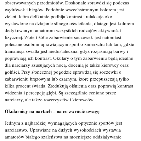
obserwowanych przedmiotów. Doskonale sprawdzi się podczas
wędrówek i biegów. Podobnie wszechstronnym kolorem jest
zieleń, która delikatnie podbija kontrast i relaksuje oko
wystawione na działanie silnego oświetlenia, dlatego jest kolorem
dedykowanym amatorom wszystkich rodzajów aktywności
fizycznej. Złote i żółte zabarwienie soczewek jest natomiast
polecane osobom uprawiającym sport o zmierzchu lub tam, gdzie
transmisja światła jest niedostateczna, gdyż rozjaśniają barwy i
poprawiają ich kontrast. Okulary o tym zabarwieniu będą idealne
dla narciarzy szusujących nocą, docenią je także kierowcy oraz
golfiści. Przy słonecznej pogodzie sprawdzą się soczewki o
zabarwieniu brązowym lub czarnym, które przepuszczają tylko
kilka procent światła. Zredukują olśnienia oraz poprawią kontrast
widzenia i percepcję głębi. Są szczególnie cenione przez
narciarzy, ale także rowerzystów i kierowców.
Okularnicy na nartach – na co zwrócić uwagę
Jednym z najbardziej wymagających optycznie sportów jest
narciarstwo. Uprawiane na dużych wysokościach wystawia
amatorów białego szaleństwa na mocniejsze oddziaływanie