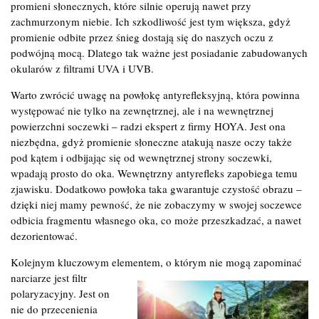
promieni słonecznych, które silnie operują nawet przy
zachmurzonym niebie. Ich szkodliwość jest tym większa, gdyż
promienie odbite przez śnieg dostają się do naszych oczu z
podwójną mocą. Dlatego tak ważne jest posiadanie zabudowanych
okularów z filtrami UVA i UVB.
Warto zwrócić uwagę na powłokę antyrefleksyjną, która powinna
występować nie tylko na zewnętrznej, ale i na wewnętrznej
powierzchni soczewki – radzi ekspert z firmy HOYA. Jest ona
niezbędna, gdyż promienie słoneczne atakują nasze oczy także
pod kątem i odbijając się od wewnętrznej strony soczewki,
wpadają prosto do oka. Wewnętrzny antyrefleks zapobiega temu
zjawisku. Dodatkowo powłoka taka gwarantuje czystość obrazu –
dzięki niej mamy pewność, że nie zobaczymy w swojej soczewce
odbicia fragmentu własnego oka, co może przeszkadzać, a nawet
dezorientować.
Kolejnym kluczowym elementem, o którym nie mogą zapominać
narciarze jest filtr
polaryzacyjny. Jest on
nie do przecenienia