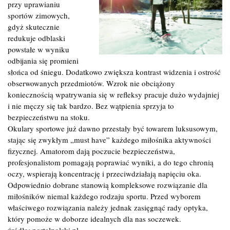
przy uprawianiu
sportów zimowych,
gdyż skutecznie
redukuje odblaski
powstałe w wyniku
odbijania się promieni
słońca od śniegu. Dodatkowo zwiększa kontrast widzenia i ostrość
obserwowanych przedmiotów. Wzrok nie obciążony
koniecznością wpatrywania się w refleksy pracuje dużo wydajniej
i nie męczy się tak bardzo. Bez wątpienia sprzyja to
bezpieczeństwu na stoku.
Okulary sportowe już dawno przestały być towarem luksusowym,
stając się zwykłym „must have” każdego miłośnika aktywności
fizycznej. Amatorom dają poczucie bezpieczeństwa,
profesjonalistom pomagają poprawiać wyniki, a do tego chronią
oczy, wspierają koncentrację i przeciwdziałają napięciu oka.
Odpowiednio dobrane stanowią kompleksowe rozwiązanie dla
miłośników niemal każdego rodzaju sportu. Przed wyborem
właściwego rozwiązania należy jednak zasięgnąć rady optyka,
który pomoże w doborze idealnych dla nas soczewek.
źródło: portalpolski.pl