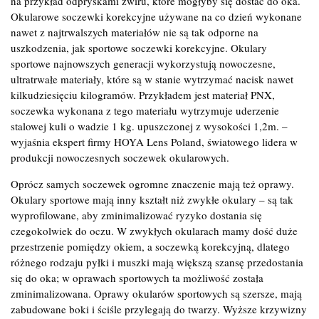
na przykład odpryskami żwiru, które mogłyby się dostać do oka.
Okularowe soczewki korekcyjne używane na co dzień wykonane
nawet z najtrwalszych materiałów nie są tak odporne na
uszkodzenia, jak sportowe soczewki korekcyjne. Okulary
sportowe najnowszych generacji wykorzystują nowoczesne,
ultratrwałe materiały, które są w stanie wytrzymać nacisk nawet
kilkudziesięciu kilogramów. Przykładem jest materiał PNX,
soczewka wykonana z tego materiału wytrzymuje uderzenie
stalowej kuli o wadzie 1 kg. upuszczonej z wysokości 1,2m. –
wyjaśnia ekspert firmy HOYA Lens Poland, światowego lidera w
produkcji nowoczesnych soczewek okularowych.
Oprócz samych soczewek ogromne znaczenie mają też oprawy.
Okulary sportowe mają inny kształt niż zwykłe okulary – są tak
wyprofilowane, aby zminimalizować ryzyko dostania się
czegokolwiek do oczu. W zwykłych okularach mamy dość duże
przestrzenie pomiędzy okiem, a soczewką korekcyjną, dlatego
różnego rodzaju pyłki i muszki mają większą szansę przedostania
się do oka; w oprawach sportowych ta możliwość została
zminimalizowana. Oprawy okularów sportowych są szersze, mają
zabudowane boki i ściśle przylegają do twarzy. Wyższe krzywizny