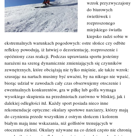
wzrok przyzwyczajony
do biurowych
świetlówek i
rozproszonego
miejskiego światła
kiepsko radzi sobie w
ekstremalnych warunkach pogodowych: ostre słońce czy odbite
refleksy powodują, iż łatwiej o dezorientację, rozproszenie i
opóźniony czas reakcji. Podczas uprawiania sportu jesteśmy
narażeni na szereg dynamicznie zmieniających się czynników
zewnętrznych, które obciążają nie tylko mięśnie, ale także wzrok:
szusując na nartach musimy być uważni, by na nikogo nie wpaść,
biorąc udział w zawodach cały czas obserwujemy otoczenie i
ewentualnych konkurentów, gra w piłkę lub golfa wymaga
wysokiego skupienia na przedmiotach zarówno w bliskiej, jak i
dalekiej odległości itd. Każdy sport posiada nieco inne
rekomendacje optyczne: okulary sportowe narciarzy, którzy mają
do czynienia przede wszystkim z ostrym słońcem i kolorem
białym mają inne wskazania, niż golfistów trenujących w
otoczeniu zieleni. Okulary używane na co dzień często nie chronią