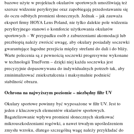
bazowe użyte w projektach okularów sportowych umożliwiają też
szersze widzenie peryferyjne oraz zapobiegają przedostawaniu się
do oczu odbitych promieni słonecznych. Jednak – jak zauważa
ekspert firmy HOYA Lens Poland, nie tylko dalekie pole widzenia
peryferyjnego stanowi o komforcie użytkowania okularów
sportowych – W przypadku osób z zaburzeniami akomodacji lub
prezbiopią należy zwrócić uwagę, aby okulary posiadały soczewki
gwarantujące łagodne przejścia między strefami do dali i do bliży.
Warte polecenia są z pewnością soczewki progresywne wykonane
w technologii TrueForm – dzięki niej każda soczewka jest
precyzyjnie dopasowywana do indywidualnych potrzeb tak, aby
zminimalizować zniekształcenia i maksymalnie podnieść
stabilność obrazu.
Ochrona na najwyższym poziomie – niezbędny filtr UV
Okulary sportowe powinny być wyposażone w filtr UV. Jest to
jeden z kluczowych elementów okularów sportowych.
Bagatelizowanie wpływu promieni słonecznych skutkować
mikrouszkodzeniami rogówki, a nawet trwałym upośledzeniem
zmysłu wzroku, dlatego szczególną wagę należy przykładać do