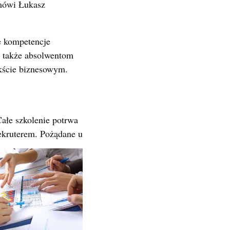
 mówi Łukasz
e kompetencje
le także absolwentom
kście biznesowym.
ałe szkolenie potrwa
ekruterem.
Pożądane u