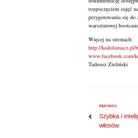
dokumentację dostępn
rozpoczęciem zajęć uc
przygotowania się do 
warsztatowej bootcam
Więcej na stronach:
http://kodolamacz.pl/
www.facebook.com/k
Tadeusz Zieliński
Previous
PREVIOUS
Nawigac
Szybka i intel
włosów
wpisu