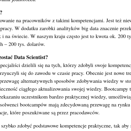
e?
bowanie na pracowników z takimi kompetencjami. Jest też ni
 pracy. W dodatku zarobki analityków big data znacznie przek
 i na świecie. W naszym kraju często jest to kwota ok. 200 ty
h – 200 tys. dolarów.
zostać Data Scientist?
ecjaliści dzielili się na tych, którzy zdobyli swoje kompeten
przyuczyli się do zawodu w czasie pracy. Obecnie jest nowe tr
przewagę alternatywnych sposobów zdobywania wiedzy w st
ieczność ciągłego aktualizowania swojej wiedzy. Bootcampy 
zekazaniu uczestnikom bardzo praktycznej wiedzy, umożliwia
solwenci bootcampów mają zdecydowaną przewagę na rynku p
ncje, które poszukiwane są przez pracodawców.
szybko zdobyć podstawowe kompetencje praktyczne, tak aby 