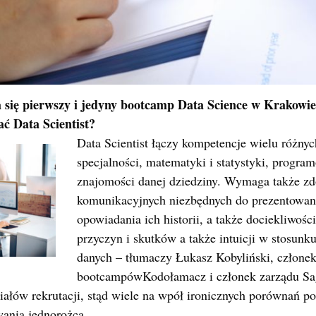
 się pierwszy i jedyny bootcamp Data Science w Krakowie.
ać Data Scientist?
Data Scientist łączy kompetencje wielu różny
specjalności, matematyki i statystyki, progra
znajomości danej dziedziny. Wymaga także zd
komunikacyjnych niezbędnych do prezentowani
opowiadania ich historii, a także dociekliwości
przyczyn i skutków a także intuicji w stosunk
danych – tłumaczy Łukasz Kobyliński, człone
bootcampówKodołamacz i członek zarządu Sag
iałów rekrutacji, stąd wiele na wpół ironicznych porównań p
wania jednorożca.