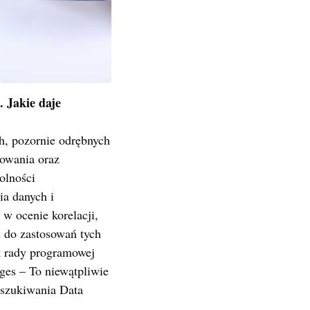
 Jakie daje
ch, pozornie odrębnych
mowania oraz
olności
a danych i
 w ocenie korelacji,
u do zastosowań tych
k rady programowej
es – To niewątpliwie
oszukiwania Data