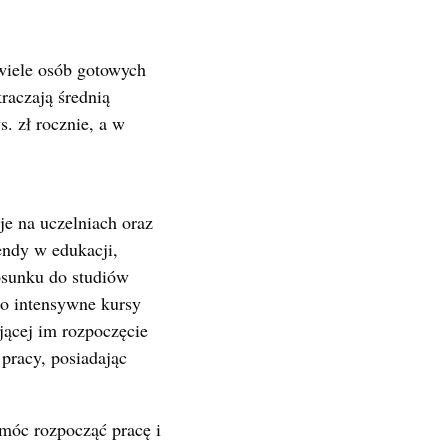
ewiele osób gotowych
raczają średnią
s. zł rocznie, a w
cje na uczelniach oraz
endy w edukacji,
osunku do studiów
to intensywne kursy
jącej im rozpoczęcie
racy, posiadając
móc rozpocząć pracę i