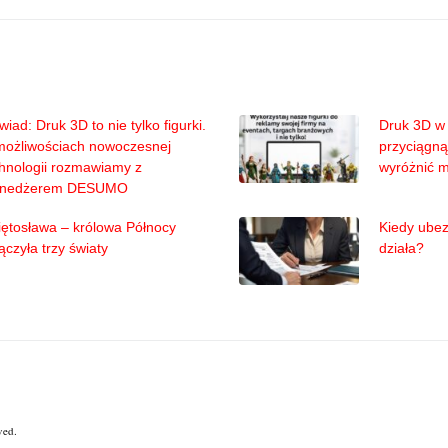
iad: Druk 3D to nie tylko figurki.
Druk 3D w 
możliwościach nowoczesnej
przyciągną
hnologii rozmawiamy z
wyróżnić 
nedżerem DESUMO
ętosława – królowa Północy
Kiedy ubez
ączyła trzy światy
działa?
ved.