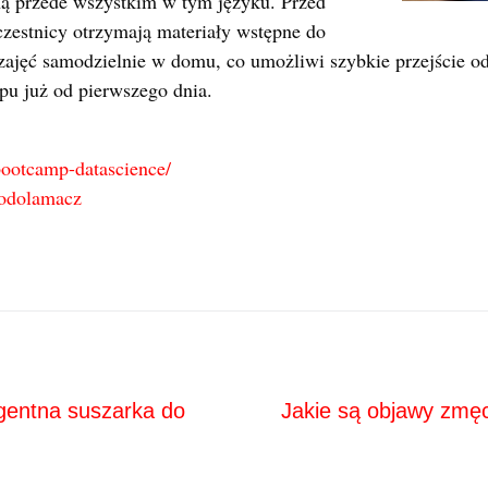
ą przede wszystkim w tym języku. Przed
zestnicy otrzymają materiały wstępne do
zajęć samodzielnie w domu, co umożliwi szybkie przejście od 
pu już od pierwszego dnia.
bootcamp-datascience/
odolamacz
Next
ja
igentna suszarka do
Jakie są objawy zmę