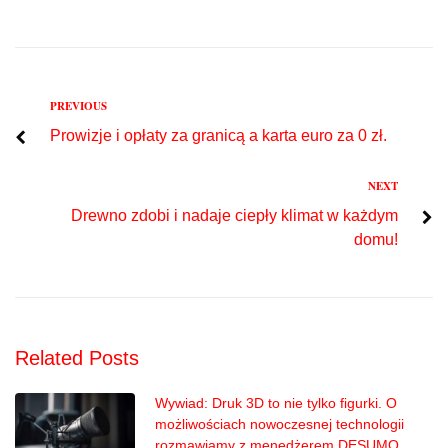
Previous
PREVIOUS
Nawigacja
Prowizje i opłaty za granicą a karta euro za 0 zł.
wpisu
Next
NEXT
Drewno zdobi i nadaje ciepły klimat w każdym
domu!
Related Posts
Wywiad: Druk 3D to nie tylko figurki. O
możliwościach nowoczesnej technologii
rozmawiamy z menedżerem DESUMO