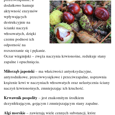
dodatkowo hamuje
aktywność enzymów
wpływających
destrukcyjnie na
ścianki naczyń
włosowatych, dzięki
czemu podnosi ich
odporność na
rozszerzanie się i pękanie.
Oczar wirginijski – zwęża naczynia krwionośne, redukuje stany
zapalne i opuchnięcia.
Miłorząb japoński
– ma właściwości antyoksydacyjne,
antyrodnikowe, przeciwwysiękowe i przeciwzapalne, usprawnia
krążenie krwi w naczyniach włosowatych oraz uelastycznia ściany
naczyń krwionośnych, zmniejszając ich kruchość.
Krwawnik pospolity
– jest znakomitym środkiem
dezynfekującym, gojącym i zmniejszającym stany zapalne.
Algi morskie
– zawierają wiele cennych substancji, które