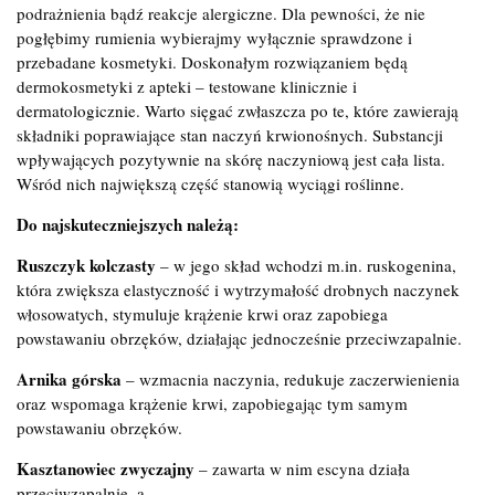
podrażnienia bądź reakcje alergiczne. Dla pewności, że nie
pogłębimy rumienia wybierajmy wyłącznie sprawdzone i
przebadane kosmetyki. Doskonałym rozwiązaniem będą
dermokosmetyki z apteki – testowane klinicznie i
dermatologicznie. Warto sięgać zwłaszcza po te, które zawierają
składniki poprawiające stan naczyń krwionośnych. Substancji
wpływających pozytywnie na skórę naczyniową jest cała lista.
Wśród nich największą część stanowią wyciągi roślinne.
Do najskuteczniejszych należą:
Ruszczyk kolczasty
– w jego skład wchodzi m.in. ruskogenina,
która zwiększa elastyczność i wytrzymałość drobnych naczynek
włosowatych, stymuluje krążenie krwi oraz zapobiega
powstawaniu obrzęków, działając jednocześnie przeciwzapalnie.
Arnika górska
– wzmacnia naczynia, redukuje zaczerwienienia
oraz wspomaga krążenie krwi, zapobiegając tym samym
powstawaniu obrzęków.
Kasztanowiec zwyczajny
– zawarta w nim escyna działa
przeciwzapalnie, a