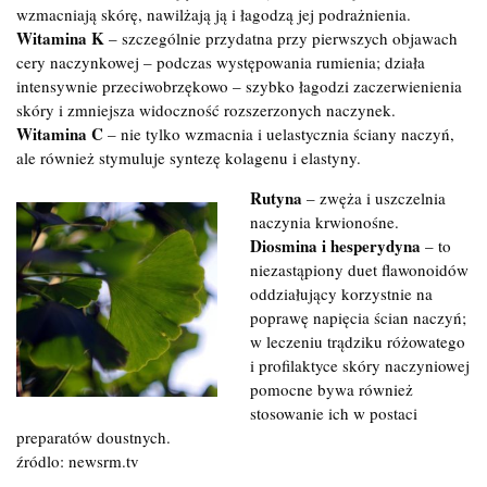
wzmacniają skórę, nawilżają ją i łagodzą jej podrażnienia.
Witamina K
– szczególnie przydatna przy pierwszych objawach
cery naczynkowej – podczas występowania rumienia; działa
intensywnie przeciwobrzękowo – szybko łagodzi zaczerwienienia
skóry i zmniejsza widoczność rozszerzonych naczynek.
Witamina C
– nie tylko wzmacnia i uelastycznia ściany naczyń,
ale również stymuluje syntezę kolagenu i elastyny.
Rutyna
– zwęża i uszczelnia
naczynia krwionośne.
Diosmina i hesperydyna
– to
niezastąpiony duet flawonoidów
oddziałujący korzystnie na
poprawę napięcia ścian naczyń;
w leczeniu trądziku różowatego
i profilaktyce skóry naczyniowej
pomocne bywa również
stosowanie ich w postaci
preparatów doustnych.
źródlo: newsrm.tv