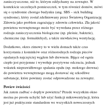
zanieczyszczone, niż to, którym oddychamy na zewnątrz. W
kontekście szczelnych pomieszczeń, w tym również domów, mówi
się o syndromie chorego budynku (ang. SBS – sick building
syndrome), który został zdefiniowany przez Światową Organizację
Zdrowia jako problem zagrażający zdrowiu człowieka. Zła jakość
powietrza wewnętrznego może być wywołana przez różnego
rodzaju zanieczyszczenia biologiczne (np. pleśnie, bakterie),
chemiczne (np. formaldehyd), a także niewłaściwą wentylację.
Dodatkowo, okres zimowy to w wielu domach także czas
korzystania z kominków oraz różnorodnych rodzaju pieców
opalanych najczęściej węglem lub drewnem. Bijące od ognia
ciepło jest przyjemne i wywołuje pozytywne odczucia, jednak
wskutek nieprawidłowego spalania opału (np. mokrego drewna)
do powietrza wewnętrznego mogą dostawać się szkodliwe
substancje, które powinny zostać odprowadzone na zewnątrz.
Powiew świeżości
Jak zatem zadbać o dopływ powietrza? Przede wszystkim okno
można po prostu uchylić lub użyć funkcji mikrowentylacji, która
jest już praktycznie standardem we wszystkich nowoczesnych