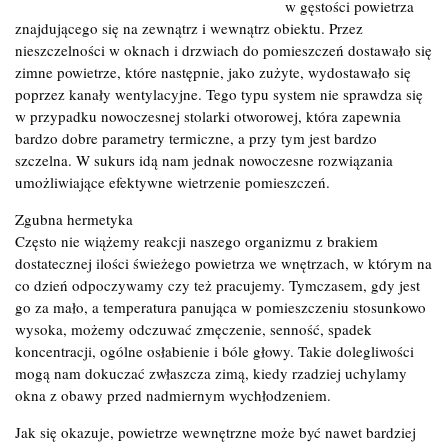
w gęstości powietrza
znajdującego się na zewnątrz i wewnątrz obiektu. Przez
nieszczelności w oknach i drzwiach do pomieszczeń dostawało się
zimne powietrze, które następnie, jako zużyte, wydostawało się
poprzez kanały wentylacyjne. Tego typu system nie sprawdza się
w przypadku nowoczesnej stolarki otworowej, która zapewnia
bardzo dobre parametry termiczne, a przy tym jest bardzo
szczelna. W sukurs idą nam jednak nowoczesne rozwiązania
umożliwiające efektywne wietrzenie pomieszczeń.
Zgubna hermetyka
Często nie wiążemy reakcji naszego organizmu z brakiem
dostatecznej ilości świeżego powietrza we wnętrzach, w którym na
co dzień odpoczywamy czy też pracujemy. Tymczasem, gdy jest
go za mało, a temperatura panująca w pomieszczeniu stosunkowo
wysoka, możemy odczuwać zmęczenie, senność, spadek
koncentracji, ogólne osłabienie i bóle głowy. Takie dolegliwości
mogą nam dokuczać zwłaszcza zimą, kiedy rzadziej uchylamy
okna z obawy przed nadmiernym wychłodzeniem.
Jak się okazuje, powietrze wewnętrzne może być nawet bardziej