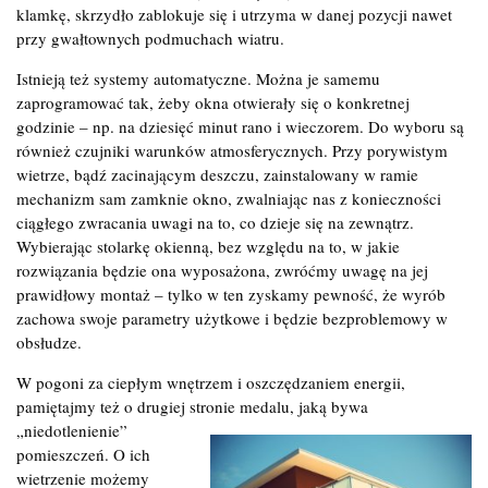
klamkę, skrzydło zablokuje się i utrzyma w danej pozycji nawet
przy gwałtownych podmuchach wiatru.
Istnieją też systemy automatyczne. Można je samemu
zaprogramować tak, żeby okna otwierały się o konkretnej
godzinie – np. na dziesięć minut rano i wieczorem. Do wyboru są
również czujniki warunków atmosferycznych. Przy porywistym
wietrze, bądź zacinającym deszczu, zainstalowany w ramie
mechanizm sam zamknie okno, zwalniając nas z konieczności
ciągłego zwracania uwagi na to, co dzieje się na zewnątrz.
Wybierając stolarkę okienną, bez względu na to, w jakie
rozwiązania będzie ona wyposażona, zwróćmy uwagę na jej
prawidłowy montaż – tylko w ten zyskamy pewność, że wyrób
zachowa swoje parametry użytkowe i będzie bezproblemowy w
obsłudze.
W pogoni za ciepłym wnętrzem i oszczędzaniem energii,
pamiętajmy też o drugiej stronie medalu, jaką bywa
„niedotlenienie”
pomieszczeń. O ich
wietrzenie możemy