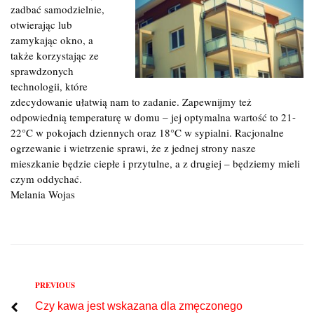
zadbać samodzielnie,
otwierając lub
zamykając okno, a
także korzystając ze
sprawdzonych
technologii, które
zdecydowanie ułatwią nam to zadanie. Zapewnijmy też
odpowiednią temperaturę w domu – jej optymalna wartość to 21-
22°C w pokojach dziennych oraz 18°C w sypialni. Racjonalne
ogrzewanie i wietrzenie sprawi, że z jednej strony nasze
mieszkanie będzie ciepłe i przytulne, a z drugiej – będziemy mieli
czym oddychać.
Melania Wojas
Previous
PREVIOUS
Nawigacja
Czy kawa jest wskazana dla zmęczonego
wpisu