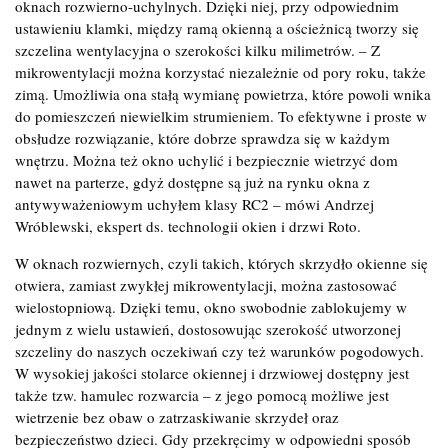
oknach rozwierno-uchylnych. Dzięki niej, przy odpowiednim
ustawieniu klamki, między ramą okienną a ościeżnicą tworzy się
szczelina wentylacyjna o szerokości kilku milimetrów. – Z
mikrowentylacji można korzystać niezależnie od pory roku, także
zimą. Umożliwia ona stałą wymianę powietrza, które powoli wnika
do pomieszczeń niewielkim strumieniem. To efektywne i proste w
obsłudze rozwiązanie, które dobrze sprawdza się w każdym
wnętrzu. Można też okno uchylić i bezpiecznie wietrzyć dom
nawet na parterze, gdyż dostępne są już na rynku okna z
antywyważeniowym uchyłem klasy RC2 – mówi Andrzej
Wróblewski, ekspert ds. technologii okien i drzwi Roto.
W oknach rozwiernych, czyli takich, których skrzydło okienne się
otwiera, zamiast zwykłej mikrowentylacji, można zastosować
wielostopniową. Dzięki temu, okno swobodnie zablokujemy w
jednym z wielu ustawień, dostosowując szerokość utworzonej
szczeliny do naszych oczekiwań czy też warunków pogodowych.
W wysokiej jakości stolarce okiennej i drzwiowej dostępny jest
także tzw. hamulec rozwarcia – z jego pomocą możliwe jest
wietrzenie bez obaw o zatrzaskiwanie skrzydeł oraz
bezpieczeństwo dzieci. Gdy przekręcimy w odpowiedni sposób