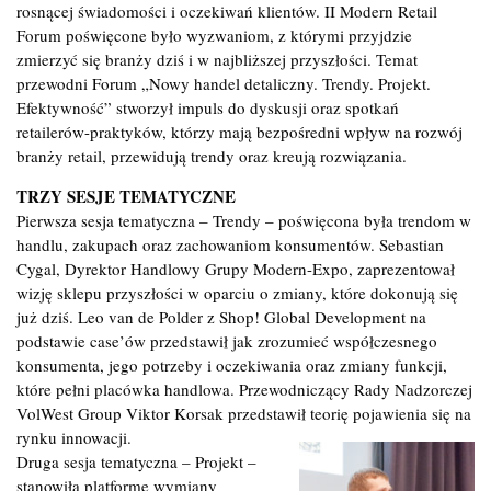
rosnącej świadomości i oczekiwań klientów. II Modern Retail
Forum poświęcone było wyzwaniom, z którymi przyjdzie
zmierzyć się branży dziś i w najbliższej przyszłości. Temat
przewodni Forum „Nowy handel detaliczny. Trendy. Projekt.
Efektywność” stworzył impuls do dyskusji oraz spotkań
retailerów-praktyków, którzy mają bezpośredni wpływ na rozwój
branży retail, przewidują trendy oraz kreują rozwiązania.
TRZY SESJE TEMATYCZNE
Pierwsza sesja tematyczna – Trendy – poświęcona była trendom w
handlu, zakupach oraz zachowaniom konsumentów. Sebastian
Cygal, Dyrektor Handlowy Grupy Modern-Expo, zaprezentował
wizję sklepu przyszłości w oparciu o zmiany, które dokonują się
już dziś. Leo van de Polder z Shop! Global Development na
podstawie case’ów przedstawił jak zrozumieć współczesnego
konsumenta, jego potrzeby i oczekiwania oraz zmiany funkcji,
które pełni placówka handlowa. Przewodniczący Rady Nadzorczej
VolWest Group Viktor Korsak przedstawił teorię pojawienia się na
rynku innowacji.
Druga sesja tematyczna – Projekt –
stanowiła platformę wymiany