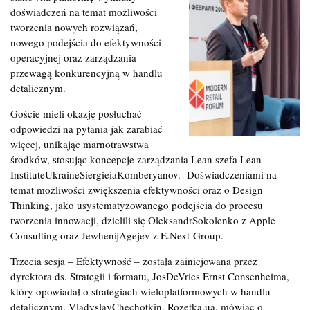
doświadczeń na temat możliwości
tworzenia nowych rozwiązań,
nowego podejścia do efektywności
operacyjnej oraz zarządzania
przewagą konkurencyjną w handlu
detalicznym.
Goście mieli okazję posłuchać
odpowiedzi na pytania jak zarabiać
więcej, unikając marnotrawstwa
środków, stosując koncepcje zarządzania Lean szefa Lean
InstituteUkraineSiergieiaKomberyanov. Doświadczeniami na
temat możliwości zwiększenia efektywności oraz o Design
Thinking, jako usystematyzowanego podejścia do procesu
tworzenia innowacji, dzielili się OleksandrSokolenko z Apple
Consulting oraz JewhenijAgejev z E.Next-Group.
Trzecia sesja – Efektywność – została zainicjowana przez
dyrektora ds. Strategii i formatu, JosDeVries Ernst Consenheima,
który opowiadał o strategiach wieloplatformowych w handlu
detalicznym. VladyslavChechotkin, Rozetka.ua, mówiąc o