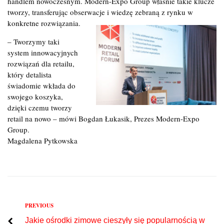
handlem nowoczesnym. Modern-Expo Group właśnie takie klucze
tworzy, transferując obserwacje i wiedzę zebraną z rynku w
konkretne rozwiązania.
– Tworzymy taki
system innowacyjnych
rozwiązań dla retailu,
który detalista
świadomie wkłada do
swojego koszyka,
dzięki czemu tworzy
retail na nowo – mówi Bogdan Łukasik, Prezes Modern-Expo
Group.
Magdalena Pytkowska
Previous
PREVIOUS
Nawigacja
Jakie ośrodki zimowe cieszyły się popularnością w