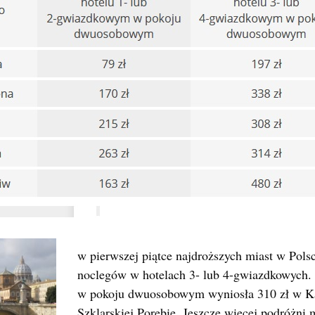
w pierwszej piątce najdroższych miast w Pol
noclegów w hotelach 3- lub 4-gwiazdkowych. 
w pokoju dwuosobowym wyniosła 310 zł w Ka
Szklarskiej Porębie. Jeszcze więcej podróżni 