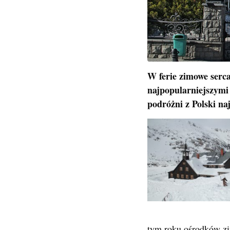
W ferie zimowe serc
najpopularniejszymi
podróżni z Polski na
tym roku ośrodków zi