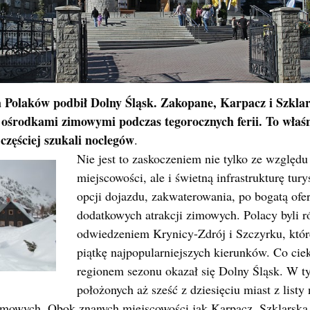
a Polaków podbił Dolny Śląsk. Zakopane, Karpacz i Szkla
 ośrodkami zimowymi podczas tegorocznych ferii. To właśn
jczęściej szukali noclegów
.
Nie jest to zaskoczeniem nie tylko ze względu
miejscowości, ale i świetną infrastrukturę tur
opcji dojazdu, zakwaterowania, po bogatą ofert
dodatkowych atrakcji zimowych. Polacy byli r
odwiedzeniem Krynicy-Zdrój i Szczyrku, któ
piątkę najpopularniejszych kierunków. Co cie
regionem sezonu okazał się Dolny Śląsk. W t
położonych aż sześć z dziesięciu miast z listy
mowych. Obok znanych miejscowości jak Karpacz, Szklarska 