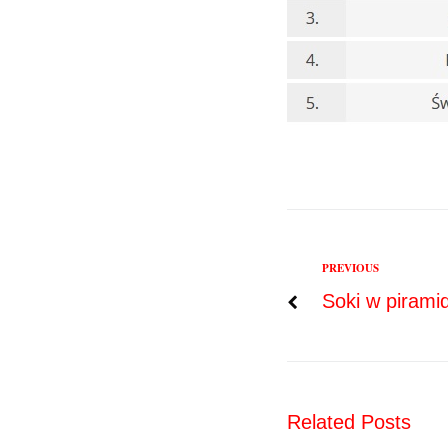
Previous
PREVIOUS
Nawigac
Soki w pirami
wpisu
Related Posts