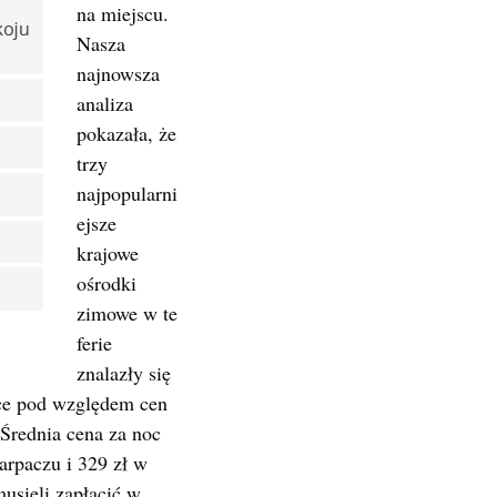
na miejscu.
Nasza
najnowsza
analiza
pokazała, że
trzy
najpopularni
ejsze
krajowe
ośrodki
zimowe w te
ferie
znalazły się
sce pod względem cen
Średnia cena za noc
rpaczu i 329 zł w
musieli zapłacić w