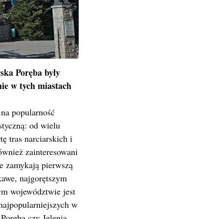
rska Poręba były
ie w tych miastach
 na popularność
ystyczną: od wielu
ę tras narciarskich i
ównież zainteresowani
re zamykają pierwszą
kawe, najgorętszym
ym województwie jest
 najpopularniejszych w
Poręba czy Jelenia