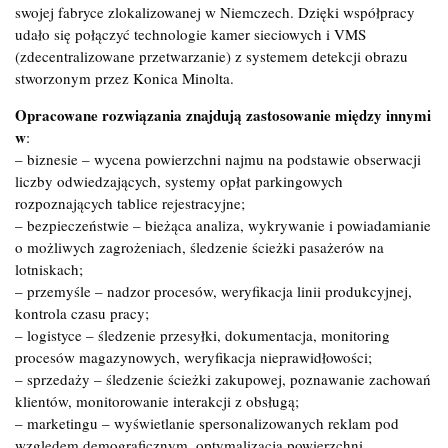
swojej fabryce zlokalizowanej w Niemczech. Dzięki współpracy
udało się połączyć technologie kamer sieciowych i VMS
(zdecentralizowane przetwarzanie) z systemem detekcji obrazu
stworzonym przez Konica Minolta.
Opracowane rozwiązania znajdują zastosowanie między innymi
w
:
– biznesie – wycena powierzchni najmu na podstawie obserwacji
liczby odwiedzających, systemy opłat parkingowych
rozpoznających tablice rejestracyjne;
– bezpieczeństwie – bieżąca analiza, wykrywanie i powiadamianie
o możliwych zagrożeniach, śledzenie ścieżki pasażerów na
lotniskach;
– przemyśle – nadzor procesów, weryfikacja linii produkcyjnej,
kontrola czasu pracy;
– logistyce – śledzenie przesyłki, dokumentacja, monitoring
procesów magazynowych, weryfikacja nieprawidłowości;
– sprzedaży – śledzenie ścieżki zakupowej, poznawanie zachowań
klientów, monitorowanie interakcji z obsługą;
– marketingu – wyświetlanie spersonalizowanych reklam pod
względem demograficznym, optymalizacja powierzchni