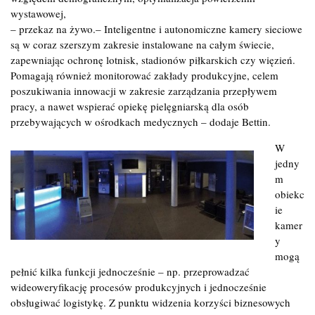
wystawowej,
– przekaz na żywo.– Inteligentne i autonomiczne kamery sieciowe
są w coraz szerszym zakresie instalowane na całym świecie,
zapewniając ochronę lotnisk, stadionów piłkarskich czy więzień.
Pomagają również monitorować zakłady produkcyjne, celem
poszukiwania innowacji w zakresie zarządzania przepływem
pracy, a nawet wspierać opiekę pielęgniarską dla osób
przebywających w ośrodkach medycznych – dodaje Bettin.
W
jedny
m
obiekc
ie
kamer
y
mogą
pełnić kilka funkcji jednocześnie – np. przeprowadzać
wideoweryfikację procesów produkcyjnych i jednocześnie
obsługiwać logistykę. Z punktu widzenia korzyści biznesowych