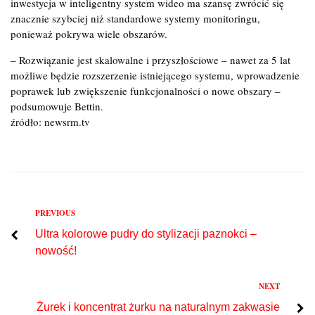
inwestycja w inteligentny system wideo ma szansę zwrócić się
znacznie szybciej niż standardowe systemy monitoringu,
ponieważ pokrywa wiele obszarów.
– Rozwiązanie jest skalowalne i przyszłościowe – nawet za 5 lat
możliwe będzie rozszerzenie istniejącego systemu, wprowadzenie
poprawek lub zwiększenie funkcjonalności o nowe obszary –
podsumowuje Bettin.
źródło: newsrm.tv
Previous
PREVIOUS
Nawigacja
Ultra kolorowe pudry do stylizacji paznokci –
wpisu
nowość!
Next
NEXT
Żurek i koncentrat żurku na naturalnym zakwasie