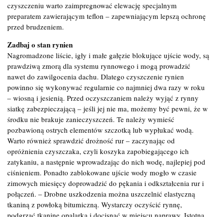
czyszczeniu warto zaimpregnować elewację specjalnym
preparatem zawierającym teflon – zapewniającym lepszą ochronę
przed brudzeniem.
Zadbaj o stan rynien
Nagromadzone liście, igły i małe gałęzie blokujące ujście wody, są
prawdziwą zmorą dla systemu rynnowego i mogą prowadzić
nawet do zawilgocenia dachu. Dlatego czyszczenie rynien
powinno się wykonywać regularnie co najmniej dwa razy w roku
– wiosną i jesienią. Przed oczyszczaniem należy wyjąć z rynny
siatkę zabezpieczającą – jeśli jej nie ma, możemy być pewni, że w
środku nie brakuje zanieczyszczeń. Te należy wymieść
pozbawioną ostrych elementów szczotką lub wypłukać wodą.
Warto również sprawdzić drożność rur – zaczynając od
opróżnienia czyszczaka, czyli koszyka zapobiegającego ich
zatykaniu, a następnie wprowadzając do nich wodę, najlepiej pod
ciśnieniem. Ponadto zablokowane ujście wody mogło w czasie
zimowych miesięcy doprowadzić do pękania i odkształcenia rur i
połączeń. – Drobne uszkodzenia można uszczelnić elastyczną
tkaniną z powłoką bitumiczną. Wystarczy oczyścić rynnę,
podgrzać tkaninę opalarką i docisnąć w miejscu naprawy. Istotna