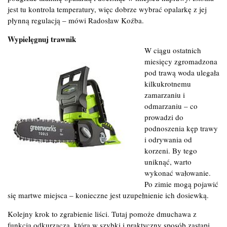
jest tu kontrola temperatury, więc dobrze wybrać opalarkę z jej
płynną regulacją – mówi Radosław Koźba.
Wypielęgnuj trawnik
W ciągu ostatnich
miesięcy zgromadzona
pod trawą woda ulegała
kilkukrotnemu
zamarzaniu i
odmarzaniu – co
prowadzi do
podnoszenia kęp trawy
i odrywania od
korzeni. By tego
uniknąć, warto
wykonać wałowanie.
Po zimie mogą pojawić
się martwe miejsca – konieczne jest uzupełnienie ich dosiewką.
Kolejny krok to zgrabienie liści. Tutaj pomoże dmuchawa z
funkcją odkurzacza, która w szybki i praktyczny sposób zastąpi