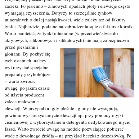
zacieki. Po jesienno – zimowych opadach płoty i elewacje często
wymagają czyszczenia. Dotyczy to szczególnie tynków
mineralnych o dużej nasiąkliwości, wiele zależy też od faktury
tynku. Najbardziej podatne na zabrudzenia są te o fakturze kornik.
Warto pamiętać, że tynki mineralne (w przeciwieństwie do
akrylowych, silikonowych i
silikatowych) nie mają zabezpieczeń
przed pleśniami i
glonami. By pozbyć się
tych ostatnich, należy
wykorzystać specjalne
preparaty grzybobójcze
– warto zwrócić
uwagę, po jakim czasie
od użycia producent
zaleca malowanie
elewacji. W przypadku, gdy pleśnie i glony nie występują,
powinno wystarczyć umycie elewacji np. przy pomocy myjki
ciśnieniowej z wykorzystaniem detergentu dedykowanego myciu
fasad. Warto zwrócić uwagę na modele pozwalające pobierać
wodę z dowolnego źródła – na przykład beczki z deszczówką. Po