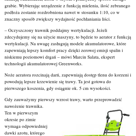
grabie. Wybierając urządzenie z funkcją mielenia, ilość zebranego
podłoża zostanie rozdrobniona nawet w stosunku 1:10, co w
znaczny sposób zwiększy wydajność pochłaniania liści.
– Oczyszczony trawnik poddajmy wertykulacji. Jeżeli
zdecydujemy się na użycie maszyny, to będzie to aerator z funkcją
wertykulacji. Na uwagę zasługują modele akumulatorowe, które
zapewniają lepszy komfort pracy dzięki zerowej emisji spalin i
niskiemu poziomowi drgań – mówi Marcin Salata, ekspert
technologii akumulatorowej Greenworks.
Noże aeratora rozcinają darń, zapewniają dostęp tlenu do korzeni i
powodują lepsze krzewienie się trawy. Ta jest gotowa do
pierwszego koszenia, gdy osiągnie ok. 5 cm wysokości.
Gdy zauważymy pierwszy wzrost trawy, warto przeprowadzić
nawożenie trawnika.
Ten w pierwszym
okresie po zimie
wymaga odpowiedniej
dawki azotu, którego