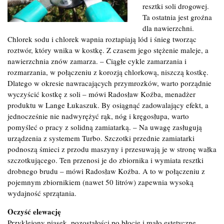
resztki soli drogowej.
Ta ostatnia jest groźna
dla nawierzchni.
Chlorek sodu i chlorek wapnia roztapiają lód i śnieg tworząc
roztwór, który wnika w kostkę. Z czasem jego stężenie maleje, a
nawierzchnia znów zamarza. – Ciągłe cykle zamarzania i
rozmarzania, w połączeniu z korozją chlorkową, niszczą kostkę.
Dlatego w okresie nawracających przymrozków, warto porządnie
wyczyścić kostkę z soli – mówi Radosław Koźba, menadżer
produktu w Lange Łukaszuk. By osiągnąć zadowalający efekt, a
jednocześnie nie nadwyrężyć rąk, nóg i kręgosłupa, warto
pomyśleć o pracy z solidną zamiatarką. – Na uwagę zasługują
urządzenia z systemem Turbo. Szczotki przednie zamiatarki
podnoszą śmieci z przodu maszyny i przesuwają je w stronę wałka
szczotkującego. Ten przenosi je do zbiornika i wymiata resztki
drobnego brudu – mówi Radosław Koźba. A to w połączeniu z
pojemnym zbiornikiem (nawet 50 litrów) zapewnia wysoką
wydajność sprzątania.
Oczyść elewację
Przyklejony piasek, pozostałości po błocie i mało estetyczne