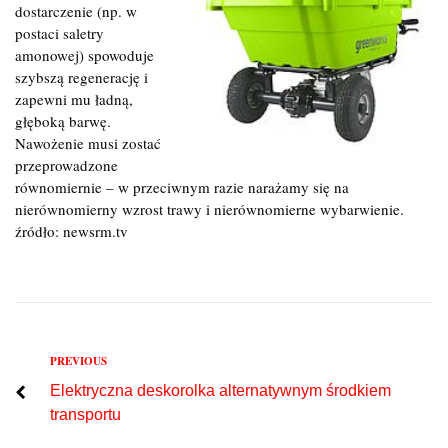
dostarczenie (np. w
postaci saletry
amonowej) spowoduje
szybszą regenerację i
zapewni mu ładną,
głęboką barwę.
Nawożenie musi zostać
przeprowadzone
równomiernie – w przeciwnym razie narażamy się na
nierównomierny wzrost trawy i nierównomierne wybarwienie.
źródło: newsrm.tv
Previous
PREVIOUS
Nawigacja
Elektryczna deskorolka alternatywnym środkiem
wpisu
transportu