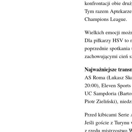
konfrontacji obie dru
Tym razem Aptekarze 
Champions League.
Wielkich emocji możn
Dla piłkarzy HSV to m
poprzednie spotkania
zachowującymi cień s
Najważniejsze transm
AS Roma (Łukasz Skor
20:00), Eleven Sports
UC Sampdoria (Bartos
Piotr Zieliński), nied
Przed kibicami Serie
Jeśli goście z Turyn
z rzędu mistrzostwo W