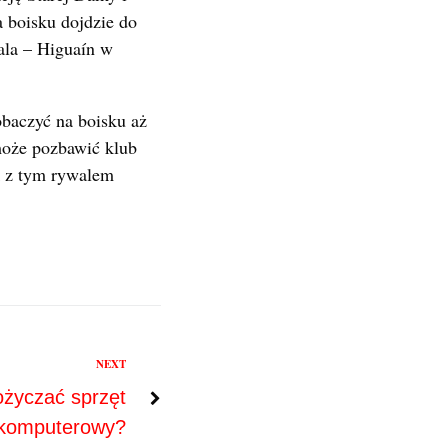
 boisku dojdzie do
ala – Higuaín w
baczyć na boisku aż
może pozbawić klub
k z tym rywalem
NEXT
życzać sprzęt
komputerowy?