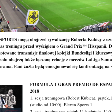
ORTS mogą obejrzeć rywalizację Roberta Kubicy z czo
s treningu przed wyścigiem o Grand Prix™ Hiszpanii. Dl
otowane transmisje finałowej kolejki Bundesligi i kluczow
olu obejrzą także łączoną relację z meczów LaLiga Sant
forama. Fani żużla będą emocjonować się konfrontacją na
FORMULA 1 GRAN PREMIO DE ESPA
2018
1. sesja treningowa (Robert Kubica), piątek,
(studio od 10:00), Eleven Sports 1
2. sesja treningowa, piątek,11 kwietnia, 14:5