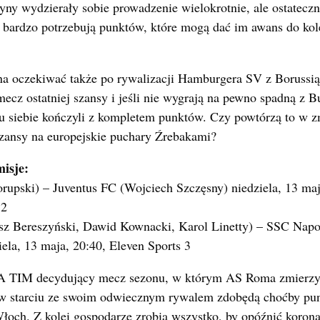
żyny wydzierały sobie prowadzenie wielokrotnie, ale ostateczn
bardzo potrzebują punktów, które mogą dać im awans do kol
a oczekiwać także po rywalizacji Hamburgera SV z Borussi
ecz ostatniej szansy i jeśli nie wygrają na pewno spadną z B
 u siebie kończyli z kompletem punktów. Czy powtórzą to w 
zansy na europejskie puchary Źrebakami?
isje:
upski) – Juventus FC (Wojciech Szczęsny) niedziela, 13 maja
 2
z Bereszyński, Dawid Kownacki, Karol Linetty) – SSC Napol
ziela, 13 maja, 20:40, Eleven Sports 3
 A TIM decydujący mecz sezonu, w którym AS Roma zmierzy 
u w starciu ze swoim odwiecznym rywalem zdobędą choćby pun
łoch. Z kolei gospodarze zrobią wszystko, by opóźnić korona