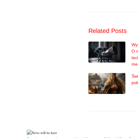
Related Posts
Wyw
O 
tec
me
Świ
poł