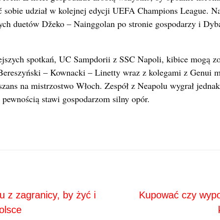
ć sobie udział w kolejnej edycji UEFA Champions League. Na
tych duetów Džeko – Nainggolan po stronie gospodarzy i Dyb
jszych spotkań, UC Sampdorii z SSC Napoli, kibice mogą zo
 Bereszyński – Kownacki – Linetty wraz z kolegami z Genui 
o szans na mistrzostwo Włoch. Zespół z Neapolu wygrał jedna
 z pewnością stawi gospodarzom silny opór.
Next
ja
ju z zagranicy, by żyć i
Kupować czy wypo
olsce