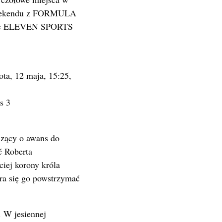
o weekendu z FORMULA
ze ELEVEN SPORTS
ta, 12 maja, 15:25,
s 3
czący o awans do
ć Roberta
iej korony króla
ara się go powstrzymać
. W jesiennej