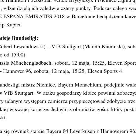
nej, gdzie dzielą ich zaledwie cztery punkty. Podczas całeg
ESPAÑA EMIRATES 2018 w Barcelonie będą dziennikar
lip Kapica
isje Bundesligi:
bert Lewandowski) – VfB Stuttgart (Marcin Kamiński), sobo
io od 15:00)
sia Mönchengladbach, sobota, 12 maja, 15:25, Eleven Sport
 Hannover 96, sobota, 12 maja, 15:25, Eleven Sports 4
Bundesligi mistrz Niemiec, Bayern Monachium, podejmie wal
w VfB Stuttgart. W ataku gospodarzy kibice powinni zobaczy
y udanym występem zamierza przypieczętować zdobycie trzec
ckiej w swojej karierze. Jednym z obrońców gości, który post
ki.
a się również starcie Bayeru 04 Leverkusen z Hannoverem 96