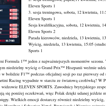
Eleven Sports 1
3. sesja treningowa, sobota, 12 kwietnia, 11:
Eleven Sports 1
Sesja kwalifikacyjna, sobota, 12 kwietnia, 14
Eleven Sports 2
Parada kierowców, niedziela, 13 kwietnia, 13
Wyścig, niedziela, 13 kwietnia, 15:05 (studi
Sports 1
cami Formula 1™ jeden z najważniejszych momentów sezonu
cym niedzielny wyścig o Grand Prix™ Hiszpanii weźmie udzia
 w bolidzie F1™ podczas oficjalnej sesji po raz pierwszy od 
rtini Racing wypadnie w starciu ze światową czołówką? W P
e widzowie ELEVEN SPORTS. Zawodnicy brytyjskiego zespołu
isują się poniżej oczekiwań, więc Polak dzięki udanej jeździe
stępy. Wielkich emocji dostarczy również niedzielny wyścig
s Hamilton i Sebastian Vettel. Brytyjczyk i Niemiec zajmuj