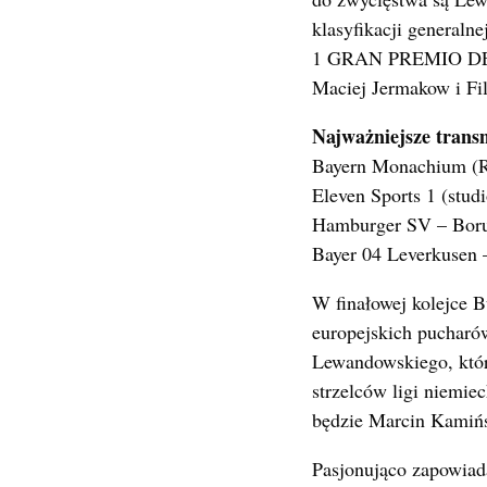
klasyfikacji general
1 GRAN PREMIO DE 
Maciej Jermakow i Fi
Najważniejsze transm
Bayern Monachium (Ro
Eleven Sports 1 (stud
Hamburger SV – Borus
Bayer 04 Leverkusen –
W finałowej kolejce 
europejskich pucharó
Lewandowskiego, któr
strzelców ligi niemie
będzie Marcin Kamińs
Pasjonująco zapowiad