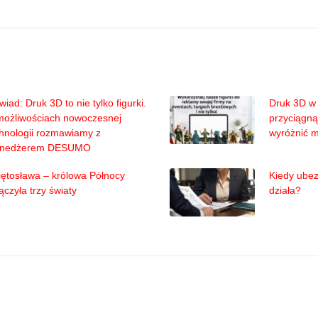
iad: Druk 3D to nie tylko figurki.
Druk 3D w 
możliwościach nowoczesnej
przyciągną
hnologii rozmawiamy z
wyróżnić 
nedżerem DESUMO
ętosława – królowa Północy
Kiedy ubez
ączyła trzy światy
działa?