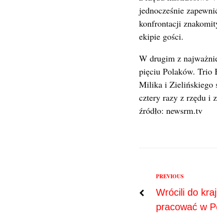
jednocześnie zapewni
konfrontacji znakomi
ekipie gości.
W drugim z najważnie
pięciu Polaków. Trio
Milika i Zielińskieg
cztery razy z rzędu i
źródło: newsrm.tv
Previous
PREVIOUS
Nawigac
Wrócili do kra
pracować w P
wpisu