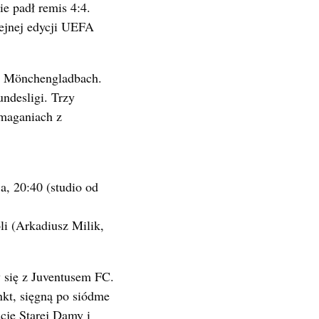
ie padł remis 4:4.
ejnej edycji UEFA
ą Mönchengladbach.
undesligi. Trzy
zmaganiach z
, 20:40 (studio od
i (Arkadiusz Milik,
się z Juventusem FC.
kt, sięgną po siódme
cję Starej Damy i