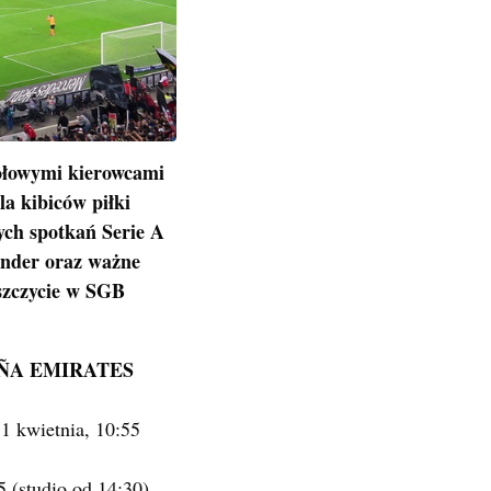
łowymi kierowcami
a kibiców piłki
ych spotkań Serie A
ander oraz ważne
 szczycie w SGB
ÑA EMIRATES
11 kwietnia, 10:55
5 (studio od 14:30),