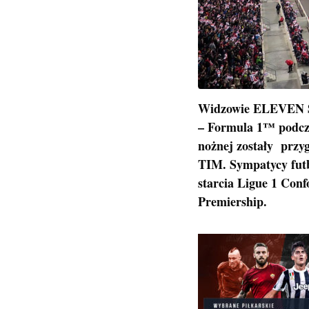
Widzowie ELEVEN SP
– Formula 1™ podcza
nożnej zostały przyg
TIM. Sympatycy futb
starcia Ligue 1 Con
Premiership.