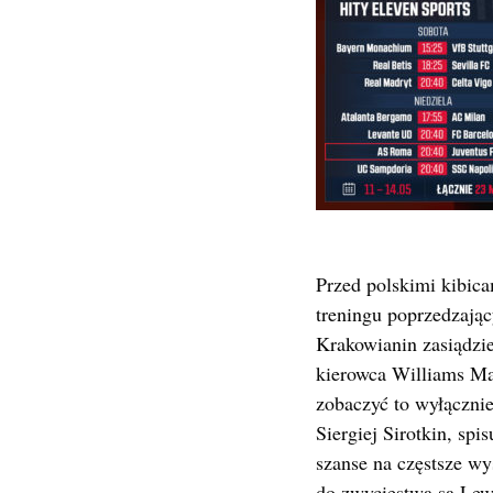
Przed polskimi kibi
treningu poprzedzają
Krakowianin zasiądzie
kierowca Williams Ma
zobaczyć to wyłączni
Siergiej Sirotkin, sp
szanse na częstsze wy
do zwycięstwa są Lewi