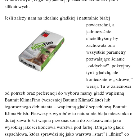
silikatowych.
Jeśli zależy nam na idealnie gładkiej i naturalnie białej
powierzchni,
a
jednocześnie
chcielibyśmy by
zachowała ona
wszystkie parametry
pozwalające ścianie
„oddychać”, pokryjmy
tynk gładzią, ale
koniecznie w „zdrowej”
wersji. Tu w zależności
od potrzeb oraz preferencji do wyboru mamy gładź wapienną
Baumit KlimaFino (wcześniej Baumit KlimaGlätte) lub
tegorocznego debiutanta – wapienną gładź szpachlową Baumit
KlimaFinish. Pierwszy z wyrobów to naturalnie biała mieszanka o
dużej zawartości wapna przeznaczona do zastosowania jako
wysokiej jakości końcowa warstwa pod farbę. Druga to gładź
szpachlowa, która sprawdzi się jako warstwa „start” i „finisz” co