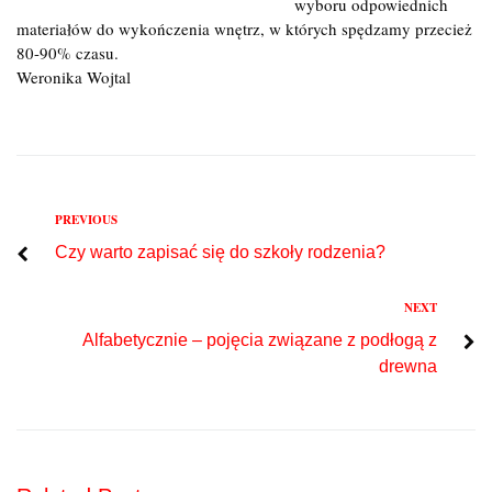
wyboru odpowiednich
materiałów do wykończenia wnętrz, w których spędzamy przecież
80-90% czasu.
Weronika Wojtal
Previous
PREVIOUS
Nawigacja
Czy warto zapisać się do szkoły rodzenia?
wpisu
Next
NEXT
Alfabetycznie – pojęcia związane z podłogą z
drewna