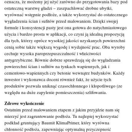
oznacza, że możemy jej użyć zarówno do przygotowania bazy pod
ostateczną warstwę gładzi – zaszpachlować drobne ubytki,
wyrównać wstępnie podłoże, a także wykorzystać do ostatecznego
wygładzenia ścian i sufitów przed malowaniem. Dzięki swojej
formule i konsystencji pasty jest ona gotowa do natychmiastowego
użycia i bardzo prosta w aplikacji, co czyni ją idealną propozycją
dla tych, którzy oprócz wysokiej jakości uzyskanych powierzchni
cenią sobie także większą wygodę i wydajność prac. Oba wyroby
cechuje wysoka paroprzepuszczalność i właściwości
antygrzybiczne. Równie dobrze sprawdzają się do wygładzania
powierzchni ścian i sufitów na tynkach wapiennych, jak i
cementowo-wapiennych czy betonie wewnątrz budynków. Każdy
inwestor i wykonawca doceni również fakt, że użycie tych
produktów pozwala uniknąć czasochłonnego i kłopotliwego (ze
względu na duże zapylenie pomieszczenia) szlifowania.
Zdrowe wykończenie
Ostatnim przed malowaniem etapem z jakim przyjdzie nam się
mierzyć jest zagruntowanie podłoża. Tu najlepiej wykorzystać
podkład gruntujący Baumit KlimaPrimer, który wyrówna
chłonność podłoża, zapewniając optymalną przyczepność