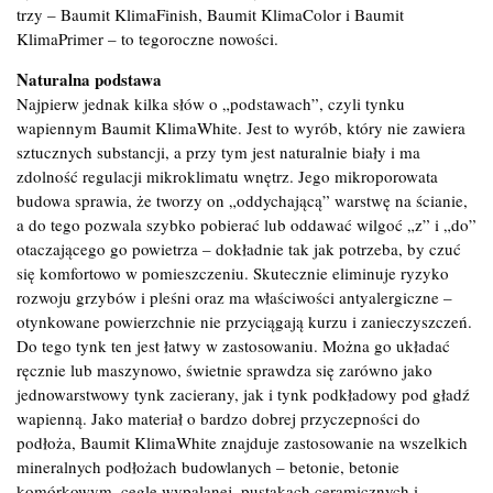
trzy – Baumit KlimaFinish, Baumit KlimaColor i Baumit
KlimaPrimer – to tegoroczne nowości.
Naturalna podstawa
Najpierw jednak kilka słów o „podstawach”, czyli tynku
wapiennym Baumit KlimaWhite. Jest to wyrób, który nie zawiera
sztucznych substancji, a przy tym jest naturalnie biały i ma
zdolność regulacji mikroklimatu wnętrz. Jego mikroporowata
budowa sprawia, że tworzy on „oddychającą” warstwę na ścianie,
a do tego pozwala szybko pobierać lub oddawać wilgoć „z” i „do”
otaczającego go powietrza – dokładnie tak jak potrzeba, by czuć
się komfortowo w pomieszczeniu. Skutecznie eliminuje ryzyko
rozwoju grzybów i pleśni oraz ma właściwości antyalergiczne –
otynkowane powierzchnie nie przyciągają kurzu i zanieczyszczeń.
Do tego tynk ten jest łatwy w zastosowaniu. Można go układać
ręcznie lub maszynowo, świetnie sprawdza się zarówno jako
jednowarstwowy tynk zacierany, jak i tynk podkładowy pod gładź
wapienną. Jako materiał o bardzo dobrej przyczepności do
podłoża, Baumit KlimaWhite znajduje zastosowanie na wszelkich
mineralnych podłożach budowlanych – betonie, betonie
komórkowym, cegle wypalanej, pustakach ceramicznych i