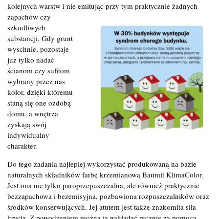
kolejnych warstw i nie emitując przy tym praktycznie żadnych
zapachów czy
szkodliwych
substancji. Gdy grunt
wyschnie, pozostaje
już tylko nadać
ścianom czy sufitom
wybrany przez nas
kolor, dzięki któremu
staną się one ozdobą
domu, a wnętrza
zyskają swój
indywidualny
charakter.
Do tego zadania najlepiej wykorzystać produkowaną na bazie
naturalnych składników farbę krzemianową Baumit KlimaColor.
Jest ona nie tylko paroprzepuszczalna, ale również praktycznie
bezzapachowa i bezemisyjna, pozbawiona rozpuszczalników oraz
środków konserwujących. Jej atutem jest także znakomita siła
krycia. Z powodzeniem można ją nakładać ręcznie za pomocą