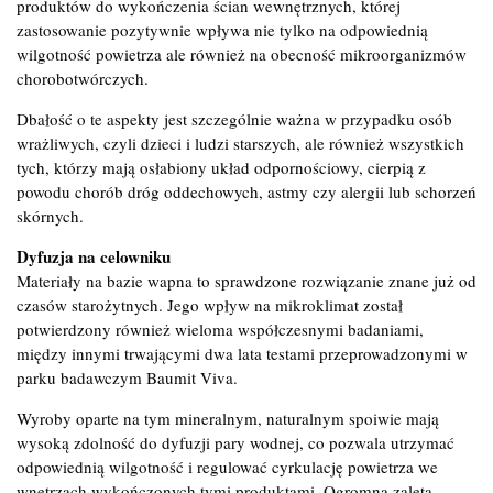
produktów do wykończenia ścian wewnętrznych, której
zastosowanie pozytywnie wpływa nie tylko na odpowiednią
wilgotność powietrza ale również na obecność mikroorganizmów
chorobotwórczych.
Dbałość o te aspekty jest szczególnie ważna w przypadku osób
wrażliwych, czyli dzieci i ludzi starszych, ale również wszystkich
tych, którzy mają osłabiony układ odpornościowy, cierpią z
powodu chorób dróg oddechowych, astmy czy alergii lub schorzeń
skórnych.
Dyfuzja na celowniku
Materiały na bazie wapna to sprawdzone rozwiązanie znane już od
czasów starożytnych. Jego wpływ na mikroklimat został
potwierdzony również wieloma współczesnymi badaniami,
między innymi trwającymi dwa lata testami przeprowadzonymi w
parku badawczym Baumit Viva.
Wyroby oparte na tym mineralnym, naturalnym spoiwie mają
wysoką zdolność do dyfuzji pary wodnej, co pozwala utrzymać
odpowiednią wilgotność i regulować cyrkulację powietrza we
wnętrzach wykończonych tymi produktami. Ogromną zaletą