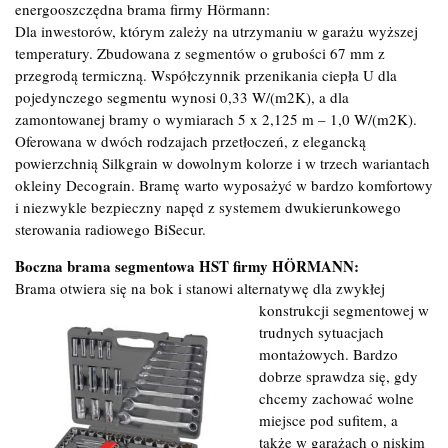
energooszczędna brama firmy Hörmann:
Dla inwestorów, którym zależy na utrzymaniu w garażu wyższej
temperatury. Zbudowana z segmentów o grubości 67 mm z
przegrodą termiczną. Współczynnik przenikania ciepła U dla
pojedynczego segmentu wynosi 0,33 W/(m2K), a dla
zamontowanej bramy o wymiarach 5 x 2,125 m – 1,0 W/(m2K).
Oferowana w dwóch rodzajach przetłoczeń, z elegancką
powierzchnią Silkgrain w dowolnym kolorze i w trzech wariantach
okleiny Decograin. Bramę warto wyposażyć w bardzo komfortowy
i niezwykle bezpieczny napęd z systemem dwukierunkowego
sterowania radiowego BiSecur.
Boczna brama segmentowa HST firmy HÖRMANN:
Brama otwiera się na bok i stanowi alternatywę dla zwykłej
konstrukcji segmentowej w
trudnych sytuacjach
montażowych. Bardzo
dobrze sprawdza się, gdy
chcemy zachować wolne
miejsce pod sufitem, a
także w garażach o niskim