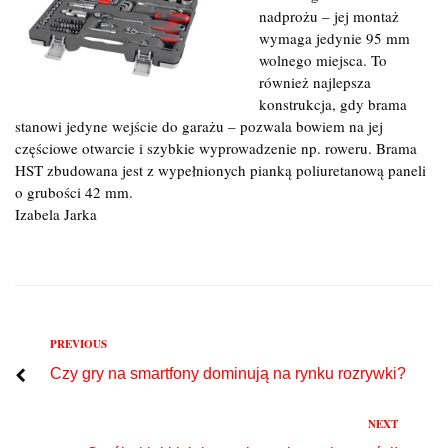
nadprożu – jej montaż
wymaga jedynie 95 mm
wolnego miejsca. To
również najlepsza
konstrukcja, gdy brama
stanowi jedyne wejście do garażu – pozwala bowiem na jej
częściowe otwarcie i szybkie wyprowadzenie np. roweru. Brama
HST zbudowana jest z wypełnionych pianką poliuretanową paneli
o grubości 42 mm.
Izabela Jarka
Previous
PREVIOUS
Nawigacja
Czy gry na smartfony dominują na rynku rozrywki?
wpisu
Next
NEXT