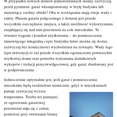
W przypadku nowych domów jednorodzinnych stoimy zazwyczaj
przed pytaniem: garaż wkomponowany w bryłę budynku lub
stanowiący osobny obiekt? Oba te rozwiązania mają swoje wady i
zalety. Plusem garażu połączonego z domem jest przede
wszystkim oszczędność miejsca, a także możliwość wykorzystania
znajdującej się nad nim przestrzeni na cele mieszkalne. To
również wygoda i komfort użytkowania – do pomieszczenia
stanowiącego integralną część budynku łatwo można się dostać,
zazwyczaj bez konieczności wychodzenia na zewnątrz. Wady tego
typu inwestycji to zaś przede wszystkim ograniczenie powierzchni
użytkowej domu oraz potrzeba wykonania dodatkowych
wykopów i izolacji przeciwwilgociowej, gdy garaż zbudowany jest
w podpiwniczeniu.
Jednocześnie optymalnie jest, jeśli garaż i pomieszczenia
mieszkalne będą rozdzielone termicznie, gdyż w mieszkaniach
panuje zazwyczaj
wyższa
temperatura. Trzeba też pamiętać,
że ogrzewanie garażowej
przestrzeni mija się z celem,
ponieważ przy otwieraniu bramy