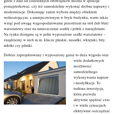
gdzie z dala od codziennych obowiązków można w spokoju
pomajsterkować, czy też samodzielnie wykonać drobne naprawy i
modernizacje. Dokonując zatem wyboru między obiektem
wolnostojącym, a umiejscowionym w bryle budynku, warto także
wziąć pod uwagę wygospodarowanie przestrzeni na stół (lub blat)
warsztatowy oraz na umieszczenie szafek i półek z narzędziami.
Na rynku dostępne są w pełni wyposażone szafki warsztatowe –
znajdziemy w nich m.in. klucze płaskie, nasadki, wkrętaki, bity,
młotki czy pilniki.
Dobrze zaprojektowany i wyposażony garaż to duża wygoda oraz
wiele dodatkowych
możliwości
samodzielnego
wykonywania napraw
i modyfikacji. To
trafiona inwestycja,
która pozwala
aktywnie spędzać czas
i w wielu sytuacjach
efektywnie oszczędzać