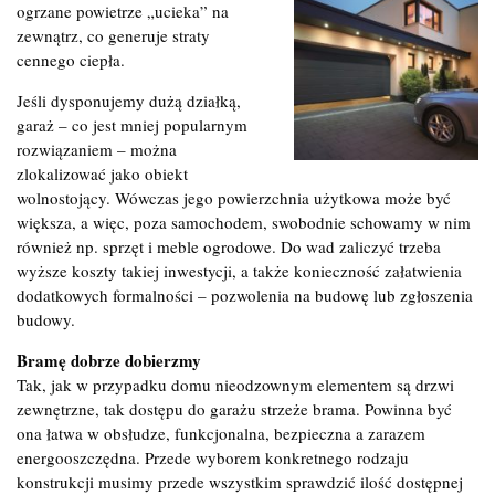
ogrzane powietrze „ucieka” na
zewnątrz, co generuje straty
cennego ciepła.
Jeśli dysponujemy dużą działką,
garaż – co jest mniej popularnym
rozwiązaniem – można
zlokalizować jako obiekt
wolnostojący. Wówczas jego powierzchnia użytkowa może być
większa, a więc, poza samochodem, swobodnie schowamy w nim
również np. sprzęt i meble ogrodowe. Do wad zaliczyć trzeba
wyższe koszty takiej inwestycji, a także konieczność załatwienia
dodatkowych formalności – pozwolenia na budowę lub zgłoszenia
budowy.
Bramę dobrze dobierzmy
Tak, jak w przypadku domu nieodzownym elementem są drzwi
zewnętrzne, tak dostępu do garażu strzeże brama. Powinna być
ona łatwa w obsłudze, funkcjonalna, bezpieczna a zarazem
energooszczędna. Przede wyborem konkretnego rodzaju
konstrukcji musimy przede wszystkim sprawdzić ilość dostępnej