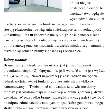
brama nie jest
dostatecznie ciepła, to
wnętrza łatwo będą się
wychładzać, co z kolei
przełoży się na wzrost rachunków za ogrzewanie. Producenci
stosują różnorodne rozwiązania zwiększające termoizolacyjność
konstrukcji – ma tu znaczenie nie tylko grubość pancerza, lecz
również pozostałe elementy, jak np. wypełnienie paneli pianką
poliuretanową oraz zastosowanie uszczelek między segmentami, a
także na łączeniach bramy z posadzką i ościeżnicą.
Dobry montaż
Brama jest tym cieplejsza, im niższy jest jej współczynnik
przenikania ciepła (U). Optymalnie, jeśli wartość ta nie jest wyższa
niż 1,4 W/(m2K). Nawet najwyższej jakości wyrób nie będzie
jednak spełniał swojej funkcji, gdy zostanie nieprawidłowo
zamontowany. – Trzeba mieć na uwadze, iż to właśnie dobry
montaż jest ostatnim etapem inwestycji w bramę garażową, drzwi
czy okna. W przypadku bramy, szczególną uwagę należy zwrócić
na odpowiednie zaizolowanie tych miejsc, które generować mogą
straty ciepła – a więc newralgicznych przestrzeni, gdzie