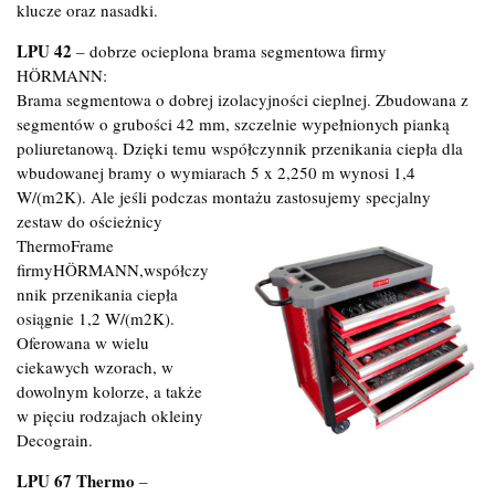
klucze oraz nasadki.
LPU 42
– dobrze ocieplona brama segmentowa firmy
HÖRMANN:
Brama segmentowa o dobrej izolacyjności cieplnej. Zbudowana z
segmentów o grubości 42 mm, szczelnie wypełnionych pianką
poliuretanową. Dzięki temu współczynnik przenikania ciepła dla
wbudowanej bramy o wymiarach 5 x 2,250 m wynosi 1,4
W/(m2K). Ale jeśli podczas montażu zastosujemy specjalny
zestaw do
ościeżnicy
ThermoFrame
firmyHÖRMANN,współczy
nnik przenikania ciepła
osiągnie 1,2 W/(m2K).
Oferowana w wielu
ciekawych wzorach, w
dowolnym kolorze, a także
w pięciu rodzajach okleiny
Decograin.
LPU 67 Thermo
–