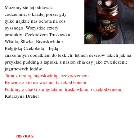
Możemy się jej oddawać
codziennie, o każdej porze, gdy
tylko najdzie nas ochota na coś
pysznego. Wszystkie cztery
produkty: Czekodżem Truskawka,
Wiśnia, Śliwka, Brzoskwinia z
Belgijską Czekoladą – będą
znakomitym dodatkiem do lekkich, letnich deserów takich jak na
przykład pudding z tapioki, z nasion chia czy jako zwieńczenie
jogurtowych lodów.
Tarta z ricottą, brzoskwinią i czekodżemem
Brownie z kokosową nutą i czekodżemem
Pudding z chałki z migdałami, truskawkami i czekodżemem
Katarzyna Dreher
Previous
PREVIOUS
Nawigacja