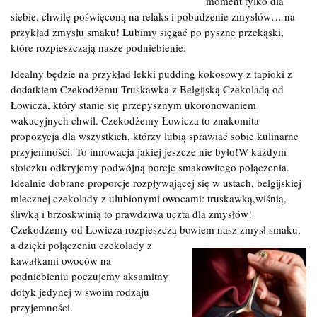
moment tylko dla
siebie, chwilę poświęconą na relaks i pobudzenie zmysłów… na
przykład zmysłu smaku! Lubimy sięgać po pyszne przekąski,
które rozpieszczają nasze podniebienie.
Idealny będzie na przykład lekki pudding kokosowy z tapioki z
dodatkiem Czekodżemu Truskawka z Belgijską Czekoladą od
Łowicza, który stanie się przepysznym ukoronowaniem
wakacyjnych chwil. Czekodżemy Łowicza to znakomita
propozycja dla wszystkich, którzy lubią sprawiać sobie kulinarne
przyjemności. To innowacja jakiej jeszcze nie było!W każdym
słoiczku odkryjemy podwójną porcję smakowitego połączenia.
Idealnie dobrane proporcje rozpływającej się w ustach, belgijskiej
mlecznej czekolady z ulubionymi owocami: truskawką,wiśnią,
śliwką i brzoskwinią to prawdziwa uczta dla zmysłów!
Czekodżemy od Łowicza rozpieszczą bowiem nasz zmysł smaku,
a dzięki połączeniu czekolady z
kawałkami owoców na
podniebieniu poczujemy aksamitny
dotyk jedynej w swoim rodzaju
przyjemności.