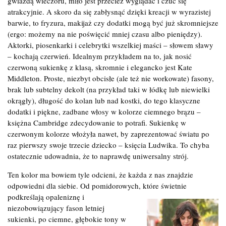
gwiazdą wieczoru, miło jest przecież wyglądać i czuć się
atrakcyjnie. A skoro da się zabłysnąć dzięki kreacji w wyrazistej
barwie, to fryzura, makijaż czy dodatki mogą być już skromniejsze
(ergo: możemy na nie poświęcić mniej czasu albo pieniędzy).
Aktorki, piosenkarki i celebrytki wszelkiej maści – słowem sławy
– kochają czerwień. Idealnym przykładem na to, jak nosić
czerwoną sukienkę z klasą, skromnie i elegancko jest Kate
Middleton. Proste, niezbyt obcisłe (ale też nie workowate) fasony,
brak lub subtelny dekolt (na przykład taki w łódkę lub niewielki
okrągły), długość do kolan lub nad kostki, do tego klasyczne
dodatki i piękne, zadbane włosy w kolorze ciemnego brązu –
księżna Cambridge zdecydowanie to potrafi. Sukienkę w
czerwonym kolorze włożyła nawet, by zaprezentować światu po
raz pierwszy swoje trzecie dziecko – księcia Ludwika. To chyba
ostatecznie udowadnia, że to naprawdę uniwersalny strój.
Ten kolor ma bowiem tyle odcieni, że każda z nas znajdzie
odpowiedni dla siebie. Od pomidorowych, które świetnie
podkreślają opaleniznę i
niezobowiązujący fason letniej
sukienki, po ciemne, głębokie tony w