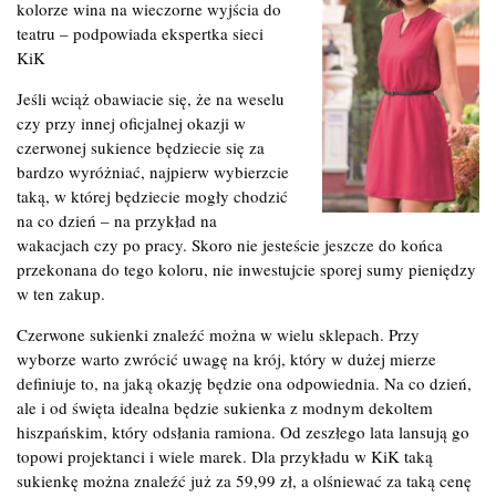
kolorze wina na wieczorne wyjścia do
teatru – podpowiada ekspertka sieci
KiK
Jeśli wciąż obawiacie się, że na weselu
czy przy innej oficjalnej okazji w
czerwonej sukience będziecie się za
bardzo wyróżniać, najpierw wybierzcie
taką, w której będziecie mogły chodzić
na co dzień – na przykład na
wakacjach czy po pracy. Skoro nie jesteście jeszcze do końca
przekonana do tego koloru, nie inwestujcie sporej sumy pieniędzy
w ten zakup.
Czerwone sukienki znaleźć można w wielu sklepach. Przy
wyborze warto zwrócić uwagę na krój, który w dużej mierze
definiuje to, na jaką okazję będzie ona odpowiednia. Na co dzień,
ale i od święta idealna będzie sukienka z modnym dekoltem
hiszpańskim, który odsłania ramiona. Od zeszłego lata lansują go
topowi projektanci i wiele marek. Dla przykładu w KiK taką
sukienkę można znaleźć już za 59,99 zł, a olśniewać za taką cenę