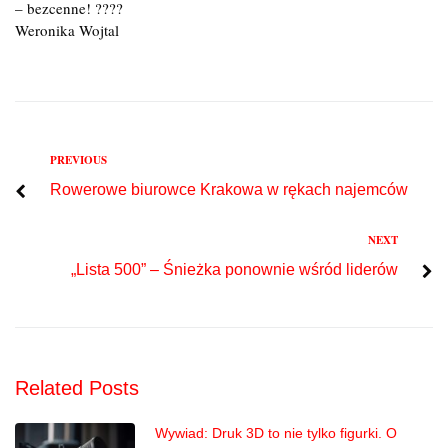
– bezcenne! ????
Weronika Wojtal
Previous
PREVIOUS
Nawigacja
Rowerowe biurowce Krakowa w rękach najemców
wpisu
Next
NEXT
„Lista 500” – Śnieżka ponownie wśród liderów
Related Posts
Wywiad: Druk 3D to nie tylko figurki. O