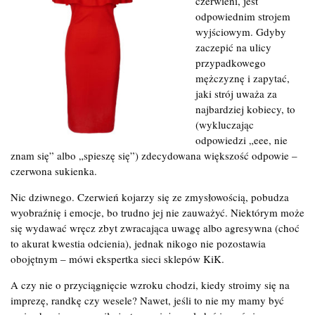
czerwieni, jest
odpowiednim strojem
wyjściowym. Gdyby
zaczepić na ulicy
przypadkowego
mężczyznę i zapytać,
jaki strój uważa za
najbardziej kobiecy, to
(wykluczając
odpowiedzi „eee, nie
znam się” albo „spieszę się”) zdecydowana większość odpowie –
czerwona sukienka.
Nic dziwnego. Czerwień kojarzy się ze zmysłowością, pobudza
wyobraźnię i emocje, bo trudno jej nie zauważyć. Niektórym może
się wydawać wręcz zbyt zwracająca uwagę albo agresywna (choć
to akurat kwestia odcienia), jednak nikogo nie pozostawia
obojętnym – mówi ekspertka sieci sklepów KiK.
A czy nie o przyciągnięcie wzroku chodzi, kiedy stroimy się na
imprezę, randkę czy wesele? Nawet, jeśli to nie my mamy być