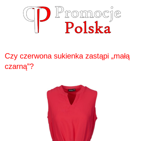
Skip
to
content
Czy czerwona sukienka zastąpi „małą
czarną”?