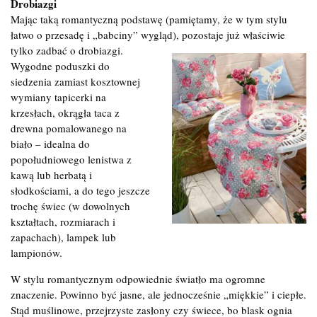
Drobiazgi
Mając taką romantyczną podstawę (pamiętamy, że w tym stylu
łatwo o przesadę i „babciny” wygląd), pozostaje już właściwie
tylko
zadbać o drobiazgi.
Wygodne poduszki do
siedzenia zamiast kosztownej
wymiany tapicerki na
krzesłach, okrągła taca z
drewna pomalowanego na
biało – idealna do
popołudniowego lenistwa z
kawą lub herbatą i
słodkościami, a do tego jeszcze
trochę świec (w dowolnych
kształtach, rozmiarach i
zapachach), lampek lub
lampionów.
W stylu romantycznym odpowiednie światło ma ogromne
znaczenie. Powinno być jasne, ale jednocześnie „miękkie” i ciepłe.
Stąd muślinowe, przejrzyste zasłony czy świece, bo blask ognia