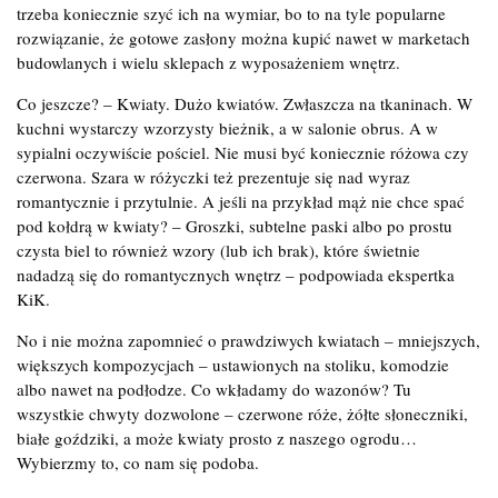
trzeba koniecznie szyć ich na wymiar, bo to na tyle popularne
rozwiązanie, że gotowe zasłony można kupić nawet w marketach
budowlanych i wielu sklepach z wyposażeniem wnętrz.
Co jeszcze? – Kwiaty. Dużo kwiatów. Zwłaszcza na tkaninach. W
kuchni wystarczy wzorzysty bieżnik, a w salonie obrus. A w
sypialni oczywiście pościel. Nie musi być koniecznie różowa czy
czerwona. Szara w różyczki też prezentuje się nad wyraz
romantycznie i przytulnie. A jeśli na przykład mąż nie chce spać
pod kołdrą w kwiaty? – Groszki, subtelne paski albo po prostu
czysta biel to również wzory (lub ich brak), które świetnie
nadadzą się do romantycznych wnętrz – podpowiada ekspertka
KiK.
No i nie można zapomnieć o prawdziwych kwiatach – mniejszych,
większych kompozycjach – ustawionych na stoliku, komodzie
albo nawet na podłodze. Co wkładamy do wazonów? Tu
wszystkie chwyty dozwolone – czerwone róże, żółte słoneczniki,
białe goździki, a może kwiaty prosto z naszego ogrodu…
Wybierzmy to, co nam się podoba.