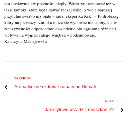
jest dosłownie i w przenośni ciepły. Warto zainwestować też w
takie lampki, które będą dawać raczej żółte, o wiele bardziej
przytulne światło niż białe – radzi ekspertka KiK. – To drobiazg,
który na pierwszy rzut oka może się wydawać nieistotny, ale w
rzeczywistości odpowiednie oświetlenie obi ogromną różnicę i
wpływa na wygląd całego wnętrza – podsumowuje.
Katarzyna Maciejewska
Previous
PREVIOUS
Nawigacja
Aromatyczne i zdrowe napary od Dilmah
wpisu
Next
NEXT
Jak stylowo urządzić mieszkanie?