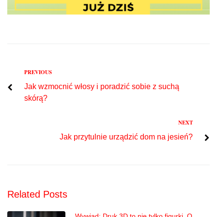
Previous
PREVIOUS
Nawigacja
Jak wzmocnić włosy i poradzić sobie z suchą
wpisu
skórą?
Next
NEXT
Jak przytulnie urządzić dom na jesień?
Related Posts
Wywiad: Druk 3D to nie tylko figurki. O