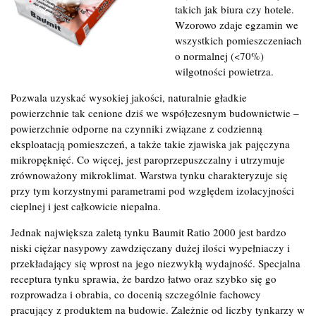
takich jak biura czy hotele.
Wzorowo zdaje egzamin we
wszystkich pomieszczeniach
o normalnej (<70%)
wilgotności powietrza.
Pozwala uzyskać wysokiej jakości, naturalnie gładkie
powierzchnie tak cenione dziś we współczesnym budownictwie –
powierzchnie odporne na czynniki związane z codzienną
eksploatacją pomieszczeń, a także takie zjawiska jak pajęczyna
mikropęknięć. Co więcej, jest paroprzepuszczalny i utrzymuje
zrównoważony mikroklimat. Warstwa tynku charakteryzuje się
przy tym korzystnymi parametrami pod względem izolacyjności
cieplnej i jest całkowicie niepalna.
Jednak największa zaletą tynku Baumit Ratio 2000 jest bardzo
niski ciężar nasypowy zawdzięczany dużej ilości wypełniaczy i
przekładający się wprost na jego niezwykłą wydajność. Specjalna
receptura tynku sprawia, że bardzo łatwo oraz szybko się go
rozprowadza i obrabia, co docenią szczególnie fachowcy
pracujący z produktem na budowie. Zależnie od liczby tynkarzy w