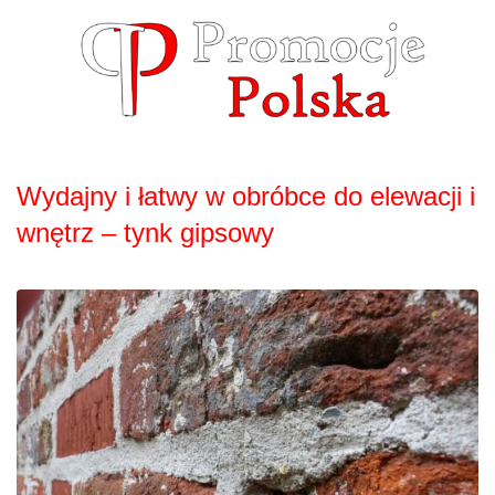
Skip
to
content
Wydajny i łatwy w obróbce do elewacji i
wnętrz – tynk gipsowy