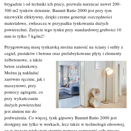
brygadzie i od techniki ich pracy, pozwala narzucać nawet 200-
300 m2 tynków dziennie. Baumit Ratio 2000 jest przy tym
niezwykle efektywny, dzięki czemu generuje oszczędności
materiałowe, zwłaszcza w przypadku tynkowania dużych
powierzchni. Zużycie tego tynku przy standardowej grubości 10
mm to tylko 7 kg/m2!
Przygotowaną masę tynkarską można nanosić na ściany i sufity z
cegieł, pustaków i betonu oraz prefabrykowane płyty i elementy
żelbetonowe, a także
beton szalunkowy.
Można ją nakładać
zarówno ręcznie, jak i
maszynowo, przy
pomocy agregatu, co
przy wykańczaniu
dużych powierzchni
jest atutem nie do
podważenia. Co więcej, tynk gipsowy Baumit Ratio 2000 jest
dostępny nie tylko w workach, lecz także w technologii silosowej,
co w jeszcze większym stopniu pomaga usprawnić cały proces