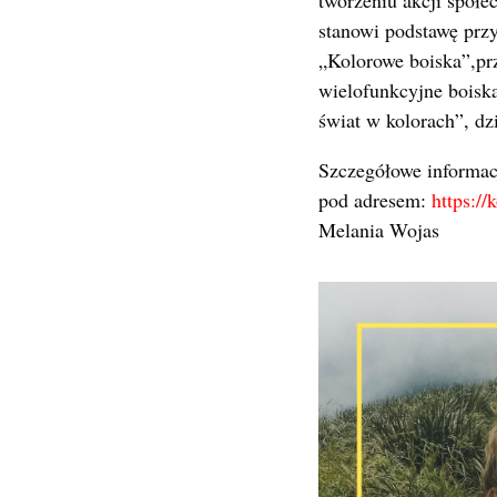
stanowi podstawę prz
„Kolorowe boiska”,pr
wielofunkcyjne boiska
świat w kolorach”, dzi
Szczegółowe informacj
pod adresem:
https://
Melania Wojas