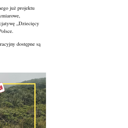
ego już projektu
wymiarowe,
icjatywę „Dziecięcy
Polsce.
racyjny dostępne są