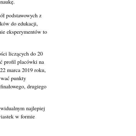
 naukę.
kół podstawowych z
nków do edukacji,
nie eksperymentów to
ści liczących do 20
ć profil placówki na
o 22 marca 2019 roku,
bywać punkty
 finałowego, drugiego
widualnym najlepiej
wiastek w formie