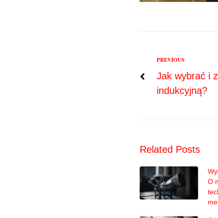
Previous
PREVIOUS
Nawigac
Jak wybrać i 
indukcyjną?
wpisu
Related Posts
Wyw
O 
tec
me