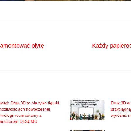
Next
ja
zamontować płytę
Każdy papieros
iad: Druk 3D to nie tylko figurki.
Druk 3D w 
możliwościach nowoczesnej
przyciągną
hnologii rozmawiamy z
wyróżnić 
nedżerem DESUMO