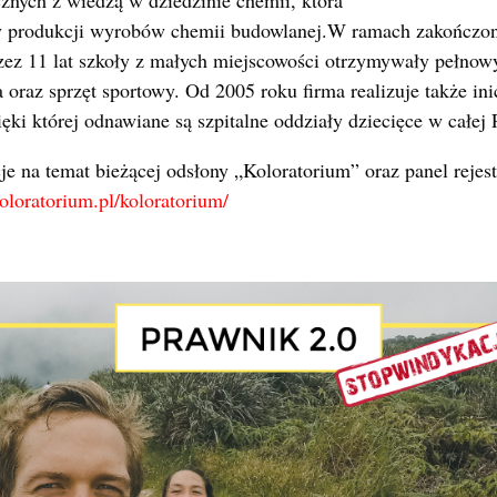
y produkcji wyrobów chemii budowlanej.W ramach zakończon
zez 11 lat szkoły z małych miejscowości otrzymywały pełno
 oraz sprzęt sportowy. Od 2005 roku firma realizuje także in
ęki której odnawiane są szpitalne oddziały dziecięce w całej 
e na temat bieżącej odsłony „Koloratorium” oraz panel rejest
koloratorium.pl/koloratorium/