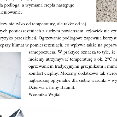
ła podłoga, a wymiana ciepła następuje
ieniowanie.
ży nie tylko od temperatury, ale także od jej
nych pomieszczeniach z suchym powietrzem, człowiek nie czuj
 ryzyko przeziębień. Ogrzewanie podłogowe zapewnia korzyst
 lepszy klimat w pomieszczeniach, co wpływa także na popra
samopoczucia. W praktyce oznacza to
tyle, ż
możemy utrzymywać temperaturę o ok. 2°C ni
ogrzewaniem tradycyjnymi grzejnikami i mim
komfort cieplny. Możemy dodatkowo tak stero
najbardziej optymalne dla siebie warunki – w
Dzierwa z firmy Baumit.
Weronika Wojtal