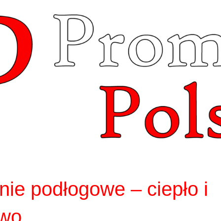
ie podłogowe – ciepło i
owo