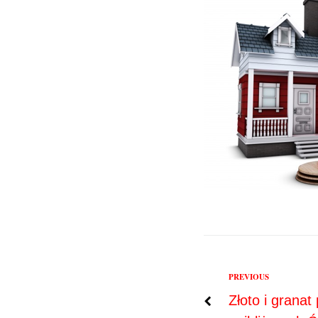
Previous
PREVIOUS
Nawigac
Złoto i granat