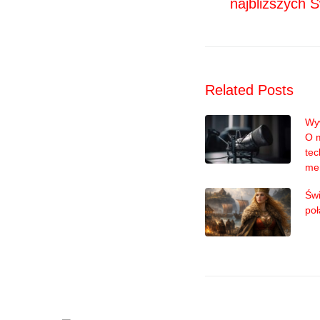
najbliższych Ś
wpisu
Related Posts
Wyw
O 
tec
me
Świ
poł