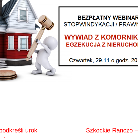
Next
ja
 podkreśli urok
Szkockie Ranczo –