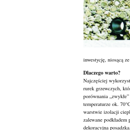
inwestycję, niosącą z
Dlaczego warto?
Najczęściej wykorzys
rurek grzewczych, któ
porównania „zwykłe” 
temperaturze ok. 70°
warstwie izolacji ciep
zalewane podkładem p
dekoracyjna posadzka,