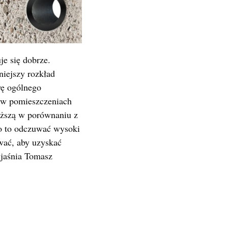
e się dobrze.
niejszy rozkład
wę ogólnego
e w pomieszczeniach
ższą w porównaniu z
o to odczuwać wysoki
wać, aby uzyskać
yjaśnia Tomasz