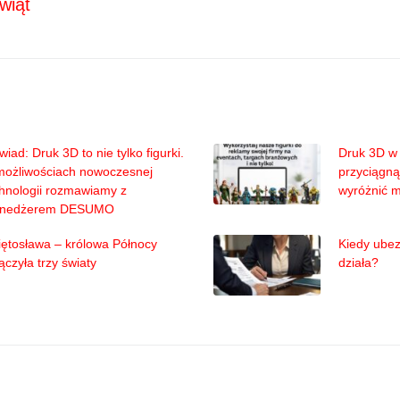
wiąt
iad: Druk 3D to nie tylko figurki.
Druk 3D w 
możliwościach nowoczesnej
przyciągną
hnologii rozmawiamy z
wyróżnić 
nedżerem DESUMO
ętosława – królowa Północy
Kiedy ubez
ączyła trzy światy
działa?