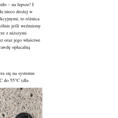
iło – na lepsze! I
da nieco drożej w
kcyjnymi, to różnica
gólnie jeśli weźmiemy
rze z niższymi
t oraz jego właściwe
rawdę opłacalną
ra się na systemie
°C do 55°C (dla