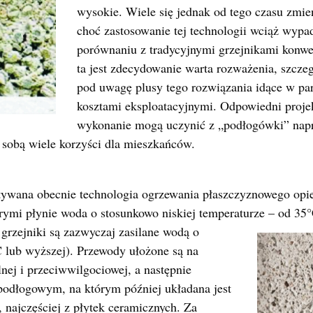
wysokie. Wiele się jednak od tego czasu zmien
choć zastosowanie tej technologii wciąż wypa
porównaniu z tradycyjnymi grzejnikami konwe
ta jest zdecydowanie warta rozważenia, szcze
pod uwagę plusy tego rozwiązania idące w pa
kosztami eksploatacyjnymi. Odpowiedni projek
wykonanie mogą uczynić z „podłogówki” nap
e sobą wiele korzyści dla mieszkańców.
tywana obecnie technologia ogrzewania płaszczyznowego opie
rymi płynie woda o stosunkowo niskiej temperaturze – od 35
grzejniki są zazwyczaj zasilane wodą o
C lub wyższej). Przewody ułożone są na
lnej i przeciwwilgociowej, a następnie
odłogowym, na którym później układana jest
 najczęściej z płytek ceramicznych. Za