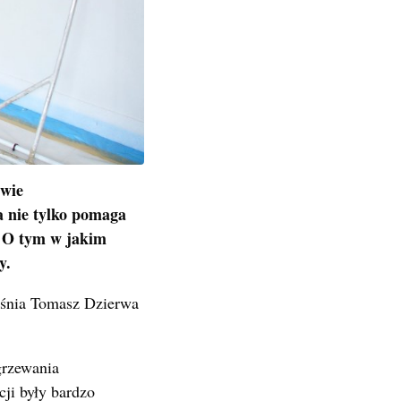
twie
a nie tylko pomaga
. O tym w jakim
y.
jaśnia Tomasz Dzierwa
grzewania
cji były bardzo