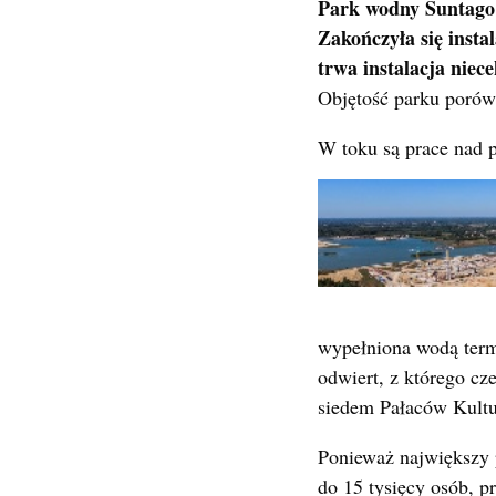
Park wodny Suntago 
Zakończyła się inst
trwa instalacja niec
Objętość parku porów
W toku są prace nad 
wypełniona wodą term
odwiert, z którego cz
siedem Pałaców Kultu
Ponieważ największy 
do 15 tysięcy osób, p