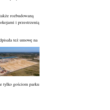
 także rozbudowaną
kojami i przestrzenią
dpisała też umowę na
e tylko gościom parku