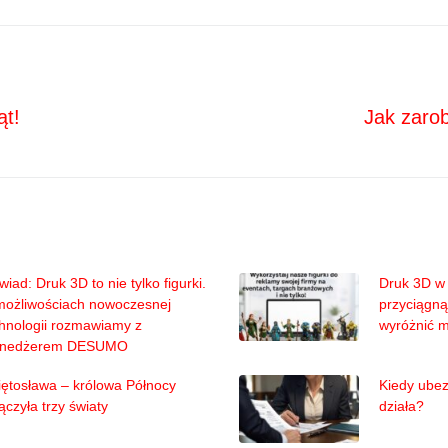
Next
ja
ąt!
Jak zarob
iad: Druk 3D to nie tylko figurki.
Druk 3D w 
możliwościach nowoczesnej
przyciągną
hnologii rozmawiamy z
wyróżnić 
nedżerem DESUMO
ętosława – królowa Północy
Kiedy ubez
ączyła trzy światy
działa?