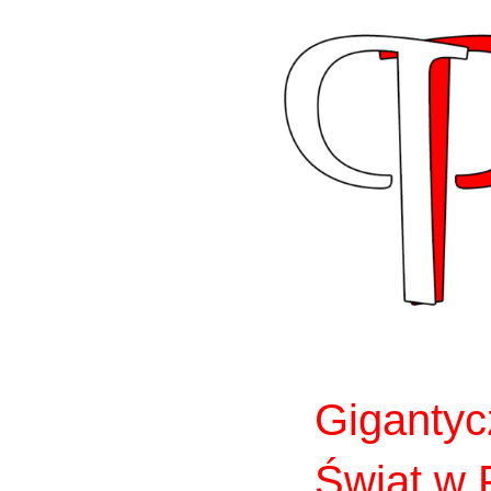
Skip
to
content
Giganty
Świat w 