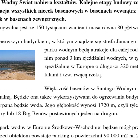
Wodny Świat nabiera kształtów. Kolejne etapy budowy zos
alacja wszystkich niecek basenowych w basenach wewnątrz
ek w basenach zewnętrznych.
nywalna jest ze 150 tysiącami wanien i masa równa 80 płetw
pierwszym budynkiem, w którym znajdzie się
strefa Jamang
parku wodnym będą atrakcje dla całej ro
nim ponad 3 km zjeżdżalni wodnych, w ty
zjeżdżalnię w Europie o długości 320 met
falami i tzw. rwącą rzeką.
Większość basenów w Suntago Wodnym Ś
alną. Będzie ona także wykorzystywana do ogrzewania budyn
erpana będzie woda. Jego głębokość wynosi 1720 m, czyli tyle
ry lub 18 Big Benów postawionych jeden na drugim.
park wodny w Europie Środkowo-Wschodniej będzie mógł prz
rzed obiektem powstaje parking o powierzchni 90 000 m2 na 