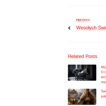
Previous
PREVIOUS
Nawigac
Wesołych Świ
wpisu
Related Posts
Wyw
O 
tec
me
Świ
poł