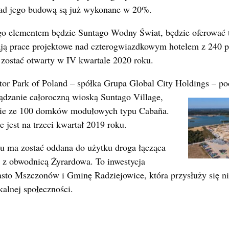
ad jego budową są już wykonane w 20%.
ego elementem będzie Suntago Wodny Świat, będzie oferować
ją prace projektowe nad czterogwiazdkowym hotelem z 240 po
 zostać otwarty w IV kwartale 2020 roku.
tor Park of Poland – spółka Grupa Global City Holdings – po
ządzanie
całoroczną wioską Suntago Village,
dzie ze 100 domków modułowych typu Cabaña.
 jest na trzeci kwartał 2019 roku.
ku ma zostać oddana do użytku droga łącząca
z obwodnicą Żyrardowa. To inwestycja
asto Mszczonów i Gminę Radziejowice, która przysłuży się ni
kalnej społeczności.