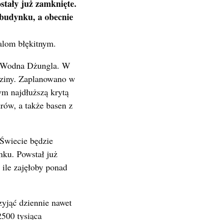
tały już zamknięte.
 budynku, a obecnie
alom błękitnym.
o Wodna Dżungla. W
dziny. Zaplanowano w
m najdłuższą krytą
rów, a także basen z
wiecie będzie
ku. Powstał już
 ile zajęłoby ponad
yjąć dziennie nawet
2500 tysiąca