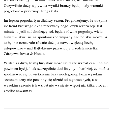
Oczywiście duży wpływ na wyniki branży będą miały warunki
pogodowe – przyznaje Kinga Łata.
Im lepsza pogoda, tym dłuższy sezon. Prognozujemy, że utrzyma
się trend krótszego okna rezerwacyjnego, czyli rezerwacje last
minute, a jeśli nadchodzący rok będzie równie pogodny, wielu
turystów skusi się na spontaniczne wyjazdy nad polskie morze. A
to będzie oznaczało równie dużą, a nawet większą liczbę
urlopowiczów nad Bałtykiem– przewiduje przedstawicielka
Zdrojowa Invest & Hotels.
W ślad za dużą liczbą turystów może iść także wzrost cen. Ten nie
powinien być jednak szczególnie dotkliwy, tym bardziej, że można
spodziewać się powiększenia bazy noclegowej. Poza wysokim
sezonem ceny nie powinny się różnić od tegorocznych, a w
wysokim sezonie ich wzrost nie wyniesie więcej niż kilka procent.
źródło: newsrm.tv