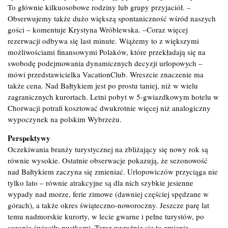
To głównie kilkuosobowe rodziny lub grupy przyjaciół. –
Obserwujemy także dużo większą spontaniczność wśród naszych
gości – komentuje Krystyna Wróblewska. –Coraz więcej
rezerwacji odbywa się last minute. Wiążemy to z większymi
możliwościami finansowymi Polaków, które przekładają się na
swobodę podejmowania dynamicznych decyzji urlopowych –
mówi przedstawicielka VacationClub. Wreszcie znaczenie ma
także cena. Nad Bałtykiem jest po prostu taniej, niż w wielu
zagranicznych kurortach. Letni pobyt w 5-gwiazdkowym hotelu w
Chorwacji potrafi kosztować dwukrotnie więcej niż analogiczny
wypoczynek na polskim Wybrzeżu.
Perspektywy
Oczekiwania branży turystycznej na zbliżający się nowy rok są
równie wysokie. Ostatnie obserwacje pokazują, że sezonowość
nad Bałtykiem zaczyna się zmieniać. Urlopowiczów przyciąga nie
tylko lato – równie atrakcyjne są dla nich szybkie jesienne
wypady nad morze, ferie zimowe (dawniej częściej spędzane w
górach), a także okres świąteczno-noworoczny. Jeszcze parę lat
temu nadmorskie kurorty, w lecie gwarne i pełne turystów, po
sezonie świeciły pustkami. Teraz wyraźnie się to zmienia. –