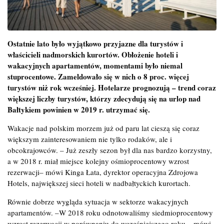
Ostatnie lato było wyjątkowo przyjazne dla turystów i
właścicieli nadmorskich kurortów. Obłożenie hoteli i
wakacyjnych apartamentów, momentami było niemal
stuprocentowe. Zameldowało się w nich o 8 proc. więcej
turystów niż rok wcześniej. Hotelarze prognozują – trend coraz
większej liczby turystów, którzy zdecydują się na urlop nad
Bałtykiem powinien w 2019 r. utrzymać się.
Wakacje nad polskim morzem już od paru lat cieszą się coraz
większym zainteresowaniem nie tylko rodaków, ale i
obcokrajowców. – Już zeszły sezon był dla nas bardzo korzystny,
a w 2018 r. miał miejsce kolejny ośmioprocentowy wzrost
rezerwacji– mówi Kinga Łata, dyrektor operacyjna Zdrojowa
Hotels, największej sieci hoteli w nadbałtyckich kurortach.
Równie dobrze wygląda sytuacja w sektorze wakacyjnych
apartamentów. –W 2018 roku odnotowaliśmy siedmioprocentowy
wzrost rezerwacji w porównaniu do wcześniejszego roku – mówi