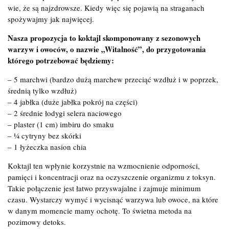
wie, że są najzdrowsze. Kiedy więc się pojawią na straganach
spożywajmy jak najwięcej.
Nasza propozycja to koktajl skomponowany z sezonowych
warzyw i owoców, o nazwie „Witalność”, do przygotowania
którego potrzebować będziemy:
– 5 marchwi (bardzo dużą marchew przeciąć wzdłuż i w poprzek,
średnią tylko wzdłuż)
– 4 jabłka (duże jabłka pokrój na części)
– 2 średnie łodygi selera naciowego
– plaster (1 cm) imbiru do smaku
– ¼ cytryny bez skórki
– 1 łyżeczka nasion chia
Koktajl ten wpłynie korzystnie na wzmocnienie odporności,
pamięci i koncentracji oraz na oczyszczenie organizmu z toksyn.
Takie połączenie jest łatwo przyswajalne i zajmuje minimum
czasu. Wystarczy wymyć i wycisnąć warzywa lub owoce, na które
w danym momencie mamy ochotę. To świetna metoda na
pozimowy detoks.