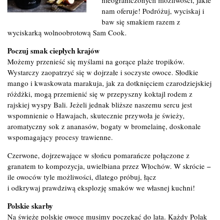
nam oferuje! Podróżuj, wyciskaj i
baw się smakiem razem z
wyciskarką wolnoobrotową Sam Cook.
Poczuj smak ciepłych krajów
Możemy przenieść się myślami na gorące plaże tropików.
Wystarczy zaopatrzyć się w dojrzałe i soczyste owoce. Słodkie
mango i kwaskowata marakuja, jak za dotknięciem czarodziejskiej
różdżki, mogą przemienić się w przepyszny koktajl rodem z
rajskiej wyspy Bali. Jeżeli jednak bliższe naszemu sercu jest
wspomnienie o Hawajach, skutecznie przywoła je świeży,
aromatyczny sok z ananasów, bogaty w bromelainę, doskonale
wspomagający procesy trawienne.
Czerwone, dojrzewające w słońcu pomarańcze połączone z
granatem to kompozycja, uwielbiana przez Włochów. W skrócie −
ile owoców tyle możliwości, dlatego próbuj, łącz
i odkrywaj prawdziwą eksplozję smaków we własnej kuchni!
Polskie skarby
Na świeże polskie owoce musimy poczekać do lata. Każdy Polak