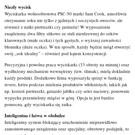
Niezły wycisk
Wyciskarka wolnoobrotowa PSC-50 marki Sam Cook, umożliwia
otrzymanie soku nie tylko z jędrnych i soczystych owoców, ale
również z natki pietruszki czy jarmużu! W wyposażeniu
znajdziemy dwa filtry sitkowe ze stali nierdzewnej do soków
klarownych (małe oczka) i tych gęstych, o wyższej zawartości
błonnika (duże oczka). W ten sposób, każdy będzie mógł stworzyć
swój „sok idealny” – również pod kątem konsystencji.
Precyzyjna i powolna praca wyciskarki (33 obroty na minutę) oraz
wydłużony mechanizm wewnętrzny (tzw. ślimak), mielą dokładnie
każdy produkt. Dodatkowo firma wyposażyła sprzęt w funkcję
revers, która podczas mielenia produktów włóknistych, takich jak
np. korzeń pietruszki, gniazdo jabłka czy seler naciowy, ponownie
wypycha przemielony miąższ w górę. Opcja ta jest bardzo
pomocna, gdy wyciskarka się zatka.
Inteligentna i łatwa w obsłudze
Inteligentny system blokujący uruchomienie nieprawidłowo
zamontowanego urządzenia oraz specjalny, obrotowy podajnik, to