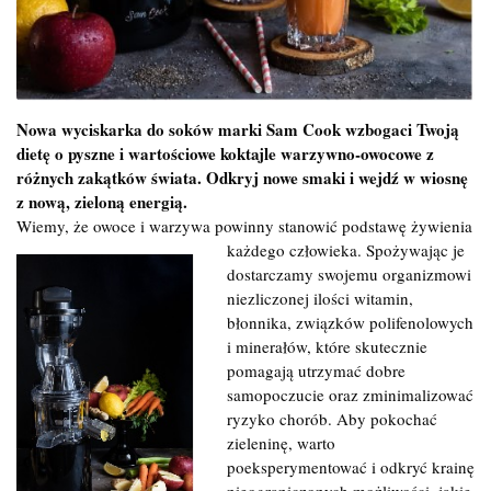
Nowa wyciskarka do soków marki Sam Cook wzbogaci Twoją
dietę o pyszne i wartościowe koktajle warzywno-owocowe z
różnych zakątków świata. Odkryj nowe smaki i wejdź w wiosnę
z nową, zieloną energią.
Wiemy, że owoce i warzywa powinny stanowić podstawę żywienia
każdego człowieka. Spożywając je
dostarczamy swojemu organizmowi
niezliczonej ilości witamin,
błonnika, związków polifenolowych
i minerałów, które skutecznie
pomagają utrzymać dobre
samopoczucie oraz zminimalizować
ryzyko chorób. Aby pokochać
zieleninę, warto
poeksperymentować i odkryć krainę
nieograniczonych możliwości, jakie