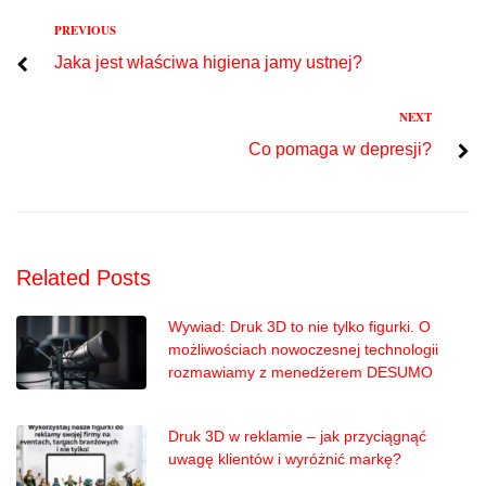
Previous
PREVIOUS
Nawigacja
Jaka jest właściwa higiena jamy ustnej?
wpisu
Next
NEXT
Co pomaga w depresji?
Related Posts
Wywiad: Druk 3D to nie tylko figurki. O
możliwościach nowoczesnej technologii
rozmawiamy z menedżerem DESUMO
Druk 3D w reklamie – jak przyciągnąć
uwagę klientów i wyróżnić markę?