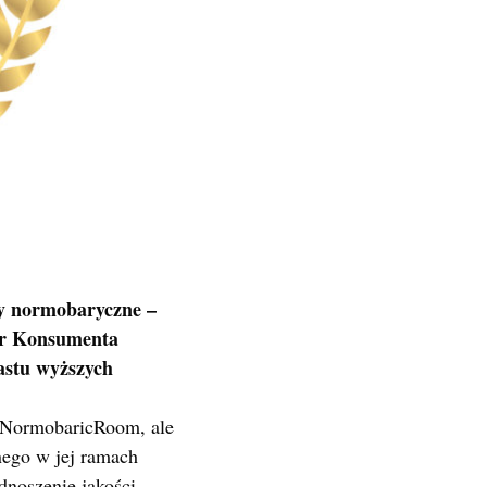
y normobaryczne –
ur Konsumenta
nastu wyższych
u NormobaricRoom, ale
anego w jej ramach
noszenie jakości,