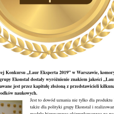
owej Konkursu „Laur Eksperta 2019” w Warszawie, komor
rupy Ekonstal dostały wyróżnienie znakiem jakości „La
wane jest przez kapitułę złożoną z przedstawicieli kilku
ośrodków naukowych.
Jest to dowód uznania nie tylko dla produkt
także dla polityki grupy Ekonstal i realizow
modelu biznesowego ukierunkowanego na pod