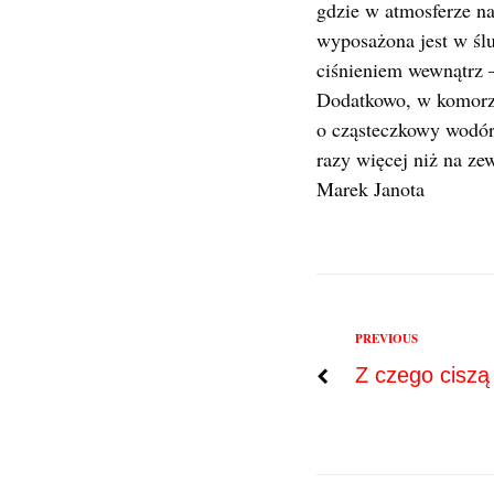
gdzie w atmosferze n
wyposażona jest w ślu
ciśnieniem wewnątrz 
Dodatkowo, w komorz
o cząsteczkowy wodór,
razy więcej niż na ze
Marek Janota
Previous
PREVIOUS
Nawigac
Z czego ciszą
wpisu