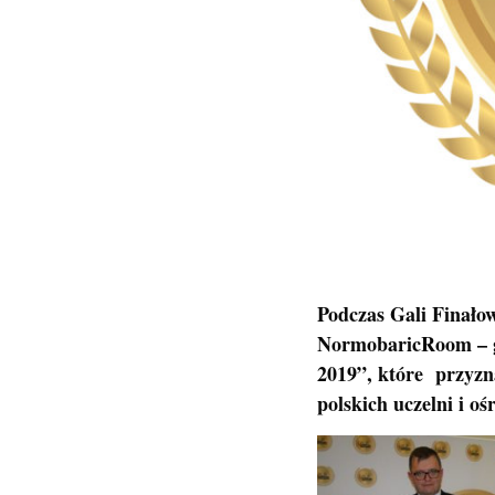
Podczas Gali Finał
NormobaricRoom – g
2019”, które przyzna
polskich uczelni i 