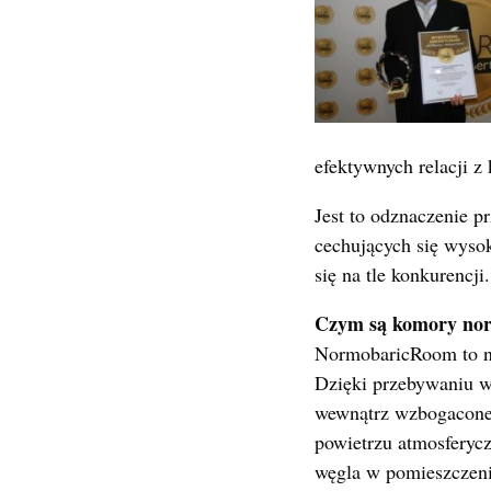
efektywnych relacji z
Jest to odznaczenie p
cechujących się wysok
się na tle konkurencji.
Czym są komory no
NormobaricRoom to n
Dzięki przebywaniu w 
wewnątrz wzbogacone 
powietrzu atmosferyc
węgla w pomieszczen