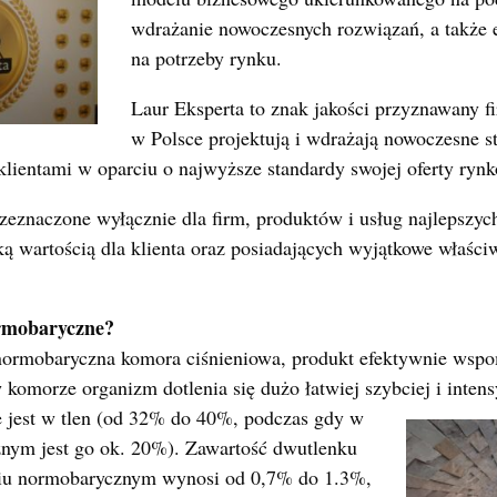
wdrażanie nowoczesnych rozwiązań, a także 
na potrzeby rynku.
Laur Eksperta to znak jakości przyznawany f
w Polsce projektują i wdrażają nowoczesne s
 klientami w oparciu o najwyższe standardy swojej oferty rynk
rzeznaczone wyłącznie dla firm, produktów i usług najlepszych
ą wartością dla klienta oraz posiadających wyjątkowe właści
rmobaryczne?
ormobaryczna komora ciśnieniowa, produkt efektywnie wspo
komorze organizm dotlenia się dużo łatwiej szybciej i inten
jest w tlen (od 32% do 40%, podczas gdy w
znym jest go ok. 20%). Zawartość dwutlenku
iu normobarycznym wynosi od 0,7% do 1.3%,