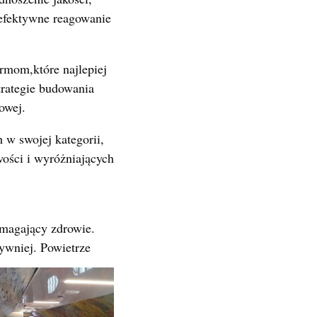
efektywne reagowanie
irmom,które najlepiej
trategie budowania
owej.
 w swojej kategorii,
wości i wyróżniających
magający zdrowie.
sywniej. Powietrze