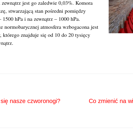
a zewnątrz jest go zaledwie 0,03%. Komora
zę, stwarzającą stan pośredni pomiędzy
– 1500 hPa i na zewnątrz – 1000 hPa.
e normobarycznej atmosfera wzbogacona jest
 którego znajduje się od 10 do 20 tysięcy
wnątrz.
Next
ja
 się nasze czworonogi?
Co zmienić na w