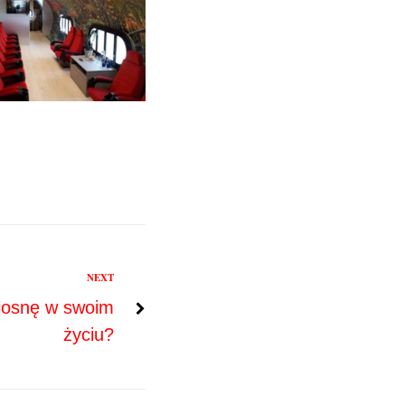
NEXT
iosnę w swoim
życiu?