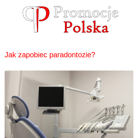
Skip
to
content
Jak zapobiec paradontozie?