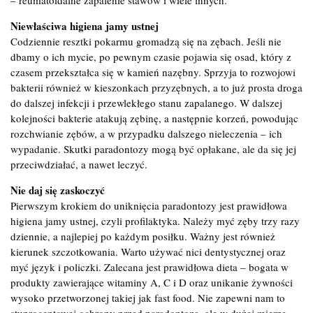
Niewłaściwa higiena jamy ustnej
Codziennie resztki pokarmu gromadzą się na zębach. Jeśli nie
dbamy o ich mycie, po pewnym czasie pojawia się osad, który z
czasem przekształca się w kamień nazębny. Sprzyja to rozwojowi
bakterii również w kieszonkach przyzębnych, a to już prosta droga
do dalszej infekcji i przewlekłego stanu zapalanego. W dalszej
kolejności bakterie atakują zębinę, a następnie korzeń, powodując
rozchwianie zębów, a w przypadku dalszego nieleczenia – ich
wypadanie. Skutki paradontozy mogą być opłakane, ale da się jej
przeciwdziałać, a nawet leczyć.
Nie daj się zaskoczyć
Pierwszym krokiem do uniknięcia paradontozy jest prawidłowa
higiena jamy ustnej, czyli profilaktyka. Należy myć zęby trzy razy
dziennie, a najlepiej po każdym posiłku. Ważny jest również
kierunek szczotkowania. Warto używać nici dentystycznej oraz
myć język i policzki. Zalecana jest prawidłowa dieta – bogata w
produkty zawierające witaminy A, C i D oraz unikanie żywności
wysoko przetworzonej takiej jak fast food. Nie zapewni nam to
stuprocentowej ochrony przed paradontozą, ale w dużej mierze