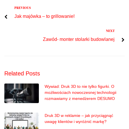
Previous
PREVIOUS
Nawigacja
Jak majówka – to grillowanie!
wpisu
Next
NEXT
Zawód- monter stolarki budowlanej
Related Posts
Wywiad: Druk 3D to nie tylko figurki. O
możliwościach nowoczesnej technologii
rozmawiamy z menedżerem DESUMO
Druk 3D w reklamie – jak przyciągnąć
uwagę klientów i wyróżnić markę?