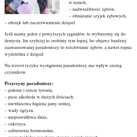
w ustach,
– nadwrażliwość zębów,
– obnażanie szyjek zębowych,
– obrzęk lub zaczerwienienie dziąseł
Jeśli mamy jeden z powyższych sygnałów, to wybierzmy się do
dentysty. Im szybciej to zrobimy tym lepiej, bo objawy bardziej
zaawansowanej paradontozy to rozchwianie zębów, a nawet ropna
wydzielina z dziąseł.
Na wzrost ryzyka wystąpienia paradontozy ma wpływ szereg
czynników.
Przyczyny paradontozy:
– palenie i rzucie tytoniu,
– picie alkoholu w dużych ilościach,
– niewłaściwa higiena jamy ustnej,
– wady zgryzu,
– nieprawidłowa dieta,
– cukrzyca,
– zaburzenia hormonalne,
– reumatoidalne zapalenie stawów i wiele innych.