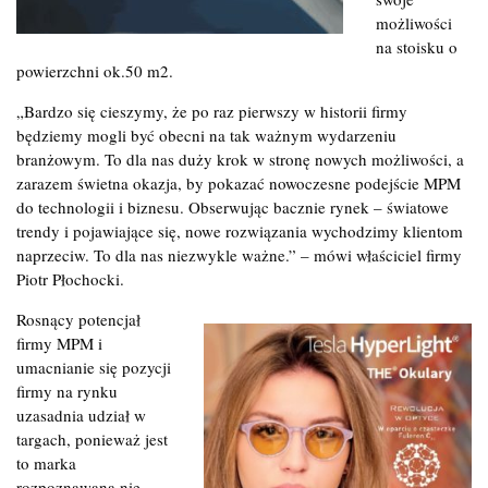
możliwości
na stoisku o
powierzchni ok.50 m2.
„Bardzo się cieszymy, że po raz pierwszy w historii firmy
będziemy mogli być obecni na tak ważnym wydarzeniu
branżowym. To dla nas duży krok w stronę nowych możliwości, a
zarazem świetna okazja, by pokazać nowoczesne podejście MPM
do technologii i biznesu. Obserwując bacznie rynek – światowe
trendy i pojawiające się, nowe rozwiązania wychodzimy klientom
naprzeciw. To dla nas niezwykle ważne.” – mówi właściciel firmy
Piotr Płochocki.
Rosnący potencjał
firmy MPM i
umacnianie się pozycji
firmy na rynku
uzasadnia udział w
targach, ponieważ jest
to marka
rozpoznawana nie