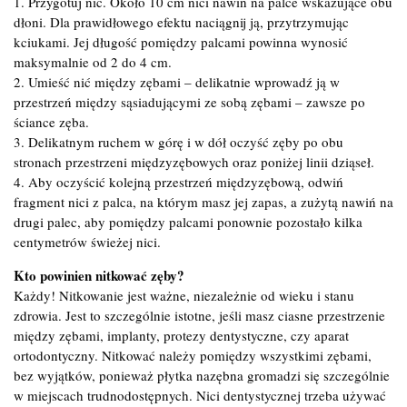
1. Przygotuj nić. Około 10 cm nici nawiń na palce wskazujące obu
dłoni. Dla prawidłowego efektu naciągnij ją, przytrzymując
kciukami. Jej długość pomiędzy palcami powinna wynosić
maksymalnie od 2 do 4 cm.
2. Umieść nić między zębami – delikatnie wprowadź ją w
przestrzeń między sąsiadującymi ze sobą zębami – zawsze po
ściance zęba.
3. Delikatnym ruchem w górę i w dół oczyść zęby po obu
stronach przestrzeni międzyzębowych oraz poniżej linii dziąseł.
4. Aby oczyścić kolejną przestrzeń międzyzębową, odwiń
fragment nici z palca, na którym masz jej zapas, a zużytą nawiń na
drugi palec, aby pomiędzy palcami ponownie pozostało kilka
centymetrów świeżej nici.
Kto powinien nitkować zęby?
Każdy! Nitkowanie jest ważne, niezależnie od wieku i stanu
zdrowia. Jest to szczególnie istotne, jeśli masz ciasne przestrzenie
między zębami, implanty, protezy dentystyczne, czy aparat
ortodontyczny. Nitkować należy pomiędzy wszystkimi zębami,
bez wyjątków, ponieważ płytka nazębna gromadzi się szczególnie
w miejscach trudnodostępnych. Nici dentystycznej trzeba używać