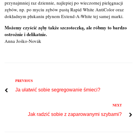
przynajmniej raz dziennie, najlepiej po wieczornej pielęgnacji
zębów, np. po myciu zębów pastą Rapid White AntiColor oraz
dokładnym płukaniu płynem Extend-A-White tej samej marki.
Możemy czyścić zęby także szczoteczką, ale róbmy to bardzo
ostrożnie i delikatnie.
Anna Jośko-Novák
Previous
PREVIOUS
Nawigacja
Ja ułatwić sobie segregowanie śmieci?
wpisu
Next
NEXT
Jak radzić sobie z zaparowanymi szybami?