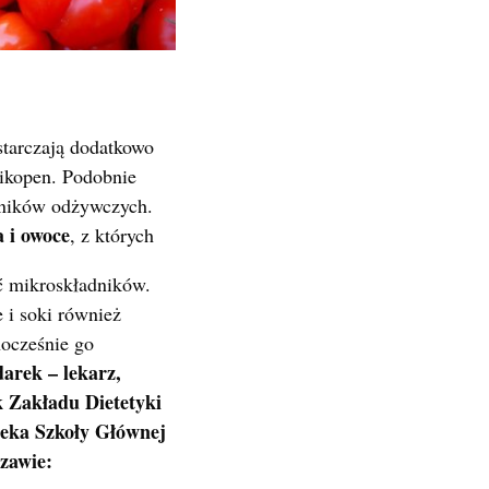
starczają dodatkowo
likopen. Podobnie
dników odżywczych.
 i owoce
, z których
ć mikroskładników.
 i soki również
ocześnie go
arek – lekarz,
k Zakładu Dietetyki
ieka Szkoły Głównej
zawie: