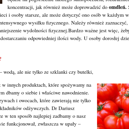
omdleń.
koncentracji, jak również może doprowadzić do
zieci i osoby starsze, ale może dotyczyć ono osób w każdym 
 intensywnego wysiłku fizycznego. Należy również zaznaczyć,
niejszenie wydolności fizycznej.Bardzo ważne jest więc, żeby
dostarczaniu odpowiedniej ilości wody. U osoby dorosłej dz
?
 wodą, ale nie tylko ze szklanki czy butelki,
ż w innych produktach, które spożywamy na
rym dbamy o siebie i właściwe nawodnienie.
ywach i owocach, które zawierają nie tylko
składników odżywczych. Dr Dariusz
e w ten sposób najlepiej zadbamy o nasz
wie funkcjonował, zwłaszcza w upały –