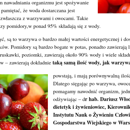
m nawadniania organizmu jest spożywanie
pamiętać, że woda dostarczana jest
 zwłaszcza z warzywami i owocami. Takie
czy pomidory,w ponad 95% składają się z wody.
ć, są to warzywa o bardzo małej wartości energetycznej i do
ków. Pomidory są bardzo bogate w potas, ponadto zawierają 
truskawki, poziomki, zawierają około 90% wody i wiele skła
taką samą ilość wody, jak warzywa
w – zawierają dokładnie
powstają, i mają porównywalną iloś
Dlatego sięgając po warzywa, owoce
pomagamy nawodnić organizm, jedn
r hab. Dariusz Włod
odżywiając – d
dietetyk i żywieniowiec, Kierowni
Instytutu Nauk o Żywieniu Człow
Gospodarstwa Wiejskiego w Wars