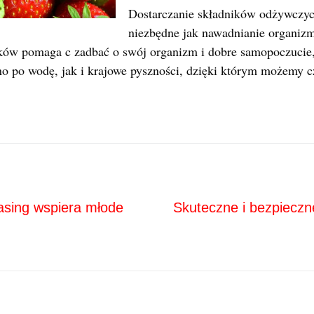
Dostarczanie składników odżywczyc
niezbędne jak nawadnianie organiz
ów pomaga c zadbać o swój organizm i dobre samopoczucie, 
o po wodę, jak i krajowe pyszności, dzięki którym możemy cz
Next
ja
asing wspiera młode
Skuteczne i bezpieczn