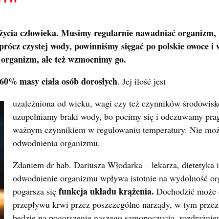
życia człowieka. Musimy regularnie nawadniać organizm, 
rócz czystej wody, powinniśmy sięgać po polskie owoce i
 organizm, ale też wzmocnimy go.
60% masy ciała osób dorosłych
. Jej ilość jest
uzależniona od wieku, wagi czy też czynników środowis
uzupełniamy braki wody, bo pocimy się i odczuwamy prag
ważnym czynnikiem w regulowaniu temperatury. Nie mo
odwodnienia organizmu.
Zdaniem dr hab. Dariusza Włodarka – lekarza, dietetyka 
odwodnienie organizmu wpływa istotnie na wydolność or
funkcja układu krążenia.
pogarsza się
Dochodzić może 
przepływu krwi przez poszczególne narządy, w tym prze
będzie na pogorszenie naszego samopoczucia, rozdrażnien