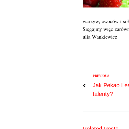
warzyw, owoców i sok
Sięgajmy więc zarówn
ulia Wankiewicz
Previous
PREVIOUS
Nawigac
Jak Pekao Le
talenty?
wpisu
Related Posts