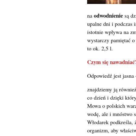
odwodnienie
na
są d
upalne dni i podczas
istotnie wpływa na zm
wystarczy pamiętać o 
to ok. 2,5 l.
Czym się nawadniać
Odpowiedź jest jasna –
znajdziemy ją równie
co dzień i dzięki któ
Mowa o polskich warz
wodę, ale i mnóstwo 
Włodarek podkreśla, ż
organizm, aby właści