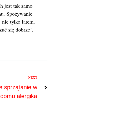
h jest tak samo
mu. Spożywanie
nie tylko latem.
uć się dobrze!J
NEXT
e sprzątanie w
domu alergika