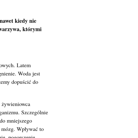
nawet kiedy nie
 warzywa, którymi
kowych. Latem
nienie. Woda jest
żemy dopuścić do
i żywieniowca
ganizmu. Szczególnie
do mniejszego
z mózg. Wpływać to
ie, pogorszenie