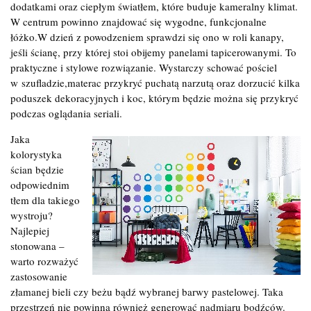
dodatkami oraz ciepłym światłem, które buduje kameralny klimat.
W centrum powinno znajdować się wygodne, funkcjonalne
łóżko.W dzień z powodzeniem sprawdzi się ono w roli kanapy,
jeśli ścianę, przy której stoi obijemy panelami tapicerowanymi. To
praktyczne i stylowe rozwiązanie. Wystarczy schować pościel
w szufladzie,materac przykryć puchatą narzutą oraz dorzucić kilka
poduszek dekoracyjnych i koc, którym będzie można się przykryć
podczas oglądania seriali.
Jaka
kolorystyka
ścian będzie
odpowiednim
tłem dla takiego
wystroju?
Najlepiej
stonowana –
warto rozważyć
zastosowanie
złamanej bieli czy beżu bądź wybranej barwy pastelowej. Taka
przestrzeń nie powinna również generować nadmiaru bodźców.