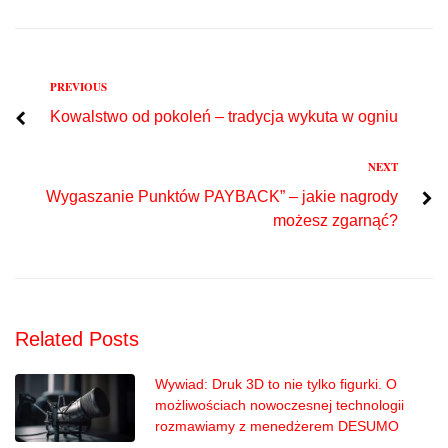
Previous
PREVIOUS
Nawigacja
Kowalstwo od pokoleń – tradycja wykuta w ogniu
wpisu
Next
NEXT
Wygaszanie Punktów PAYBACK” – jakie nagrody
możesz zgarnąć?
Related Posts
Wywiad: Druk 3D to nie tylko figurki. O
możliwościach nowoczesnej technologii
rozmawiamy z menedżerem DESUMO