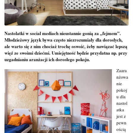
Nastolatki
w social mediach
nieustannie gonią za „fejmem”.
Młodzieżowy język bywa często niezrozumiały dla dorosłych,
ale warto się z nim chociaż trochę oswoić, żeby nawiązać lepszą
więź ze swoimi dziećmi. Umiejętność będzie przydatna np. przy
uzgadnianiu aranżacji ich dorosłego pokoju.
Zaara
nżowa
nie
pokoj
u dla
nastol
atka
jest z
pewn
ością