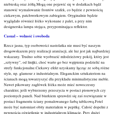
niebieską oraz żółtą.Mogą one pojawić się w dodatkach bądź
stanowić wymalowanie frontów szafek, co będzie z pewnością
ciekawym, patchworkowym zabiegiem. Oryginalnie będzie
wyglądało również łóżko wykonane z palet, a przy nim
designerska lampa stojąca, przypominająca reflektor.
Casual – wolność i swoboda
Rzecz jasna, typ osobowości nastolatka nie musi być naszym
drogowskazem przy realizacji aranżacji, ale luz jest jak najbardziej
wskazany. Trudno sobie wyobrazić młodzieżowy pokój, który jest
„sztywny”, od linijki, choć warto go bez wątpienia podzielić na
strefy funkcjonalne.Ciekawy efekt uzyskamy łącząc ze sobą różne
style, np. glamour z industrialnym. Eleganckim sztukateriom na
ścianach mogą towarzyszyć dla przykładu minimalistyczne meble.
Nawet pikowany zagłówek łóżka może mieć nowoczesny
charakter, jeśli wybierzemy przeszycia w postaci pionowych czy
poziomych paneli. Nad biurkiem sprawdzi się zaś rozwiązanie w
postaci fragmentu ściany pomalowanego farbą tablicową.Fotel
może być natomiast obity materiałem w pepitkę. Całość dopełni z
pewnością oświetlenie w industrialnym klimacie. Przy dużej