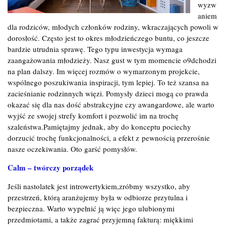
wyzw
aniem
dla rodziców, młodych członków rodziny, wkraczających powoli w
dorosłość. Często jest to okres młodzieńczego buntu, co jeszcze
bardzie utrudnia sprawę. Tego typu inwestycja wymaga
zaangażowania młodzieży. Nasz gust w tym momencie o9dchodzi
na plan dalszy. Im więcej rozmów o wymarzonym projekcie,
wspólnego poszukiwania inspiracji, tym lepiej. To też szansa na
zacieśnianie rodzinnych więzi. Pomysły dzieci mogą co prawda
okazać się dla nas dość abstrakcyjne czy awangardowe, ale warto
wyjść ze swojej strefy komfort i pozwolić im na trochę
szaleństwa.Pamiętajmy jednak, aby do konceptu pociechy
dorzucić trochę funkcjonalności, a efekt z pewnością przerośnie
nasze oczekiwania. Oto garść pomysłów.
Calm – twórczy porządek
Jeśli nastolatek jest introwertykiem,zróbmy wszystko, aby
przestrzeń, którą aranżujemy była w odbiorze przytulna i
bezpieczna. Warto wypełnić ją więc jego ulubionymi
przedmiotami, a także zagrać przyjemną fakturą: miękkimi