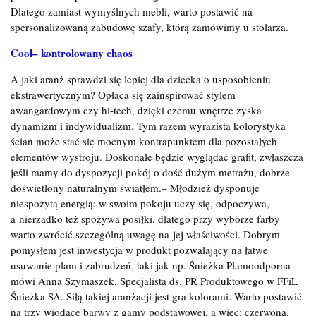
Dlatego zamiast wymyślnych mebli, warto postawić na
spersonalizowaną zabudowę szafy, którą zamówimy u stolarza.
Cool– kontrolowany chaos
A jaki aranż sprawdzi się lepiej dla dziecka o usposobieniu
ekstrawertycznym? Opłaca się zainspirować stylem
awangardowym czy hi-tech, dzięki czemu wnętrze zyska
dynamizm i indywidualizm. Tym razem wyrazista kolorystyka
ścian może stać się mocnym kontrapunktem dla pozostałych
elementów wystroju. Doskonale będzie wyglądać grafit, zwłaszcza
jeśli mamy do dyspozycji pokój o dość dużym metrażu, dobrze
doświetlony naturalnym światłem.– Młodzież dysponuje
niespożytą energią: w swoim pokoju uczy się, odpoczywa,
a nierzadko też spożywa posiłki, dlatego przy wyborze farby
warto zwrócić szczególną uwagę na jej właściwości. Dobrym
pomysłem jest inwestycja w produkt pozwalający na łatwe
usuwanie plam i zabrudzeń, taki jak np. Śnieżka Plamoodporna–
mówi Anna Szymaszek, Specjalista ds. PR Produktowego w FFiL
Śnieżka SA. Siłą takiej aranżacji jest gra kolorami. Warto postawić
na trzy wiodące barwy z gamy podstawowej, a więc: czerwoną,