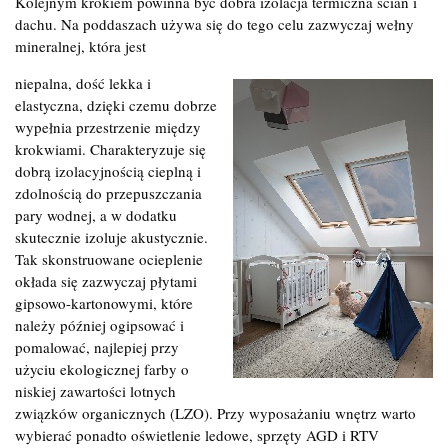
Kolejnym krokiem powinna być dobra izolacja termiczna ścian i
dachu. Na poddaszach używa się do tego celu zazwyczaj wełny
mineralnej, która jest
niepalna, dość lekka i
elastyczna, dzięki czemu dobrze
wypełnia przestrzenie między
krokwiami. Charakteryzuje się
dobrą izolacyjnością cieplną i
zdolnością do przepuszczania
pary wodnej, a w dodatku
skutecznie izoluje akustycznie.
Tak skonstruowane ocieplenie
okłada się zazwyczaj płytami
gipsowo-kartonowymi, które
należy później ogipsować i
pomalować, najlepiej przy
użyciu ekologicznej farby o
niskiej zawartości lotnych
związków organicznych (LZO). Przy wyposażaniu wnętrz warto
wybierać ponadto oświetlenie ledowe, sprzęty AGD i RTV