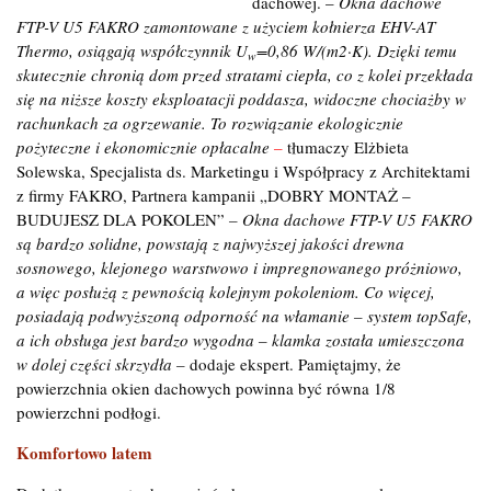
dachowej. –
Okna dachowe
FTP-V U5 FAKRO zamontowane z użyciem kołnierza EHV-AT
Thermo, osiągają współczynnik U
=0,86
W/(m2·K). Dzięki temu
w
skutecznie chronią dom przed stratami ciepła, co z kolei przekłada
się na niższe koszty eksploatacji poddasza, widoczne chociażby w
rachunkach za ogrzewanie. To rozwiązanie ekologicznie
pożyteczne i ekonomicznie opłacalne
–
tłumaczy Elżbieta
Solewska, Specjalista ds. Marketingu i Współpracy z Architektami
z firmy FAKRO, Partnera kampanii „DOBRY MONTAŻ –
BUDUJESZ DLA POKOLEN” ­
–
Okna dachowe FTP-V U5 FAKRO
są bardzo solidne, powstają z najwyższej jakości drewna
sosnowego, klejonego warstwowo i impregnowanego próżniowo,
a więc posłużą z pewnością kolejnym pokoleniom.
Co więcej,
posiadają podwyższoną odporność na włamanie – system topSafe,
a ich obsługa jest bardzo wygodna – klamka została umieszczona
w dolej części skrzydła –
dodaje ekspert. Pamiętajmy, że
powierzchnia okien dachowych powinna być równa 1/8
powierzchni podłogi.
Komfortowo latem