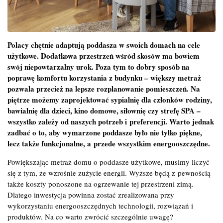
Polacy chętnie adaptują poddasza w swoich domach na cele
użytkowe. Dodatkowa przestrzeń wśród skosów ma bowiem
swój niepowtarzalny urok. Poza tym to dobry sposób na
poprawę komfortu korzystania z budynku – większy metraż
pozwala przecież na lepsze rozplanowanie pomieszczeń. Na
piętrze możemy zaprojektować sypialnię dla członków rodziny,
bawialnię dla dzieci, kino domowe, siłownię czy strefę SPA –
wszystko zależy od naszych potrzeb i preferencji. Warto jednak
zadbać o to, aby wymarzone poddasze było nie tylko piękne,
lecz także funkcjonalne, a przede wszystkim energooszczędne.
Powiększając metraż domu o poddasze użytkowe, musimy liczyć
się z tym, że wzrośnie zużycie energii. Wyższe będą z pewnością
także koszty ponoszone na ogrzewanie tej przestrzeni zimą.
Dlatego inwestycja powinna zostać zrealizowana przy
wykorzystaniu energooszczędnych technologii, rozwiązań i
produktów. Na co warto zwrócić szczególnie uwagę?