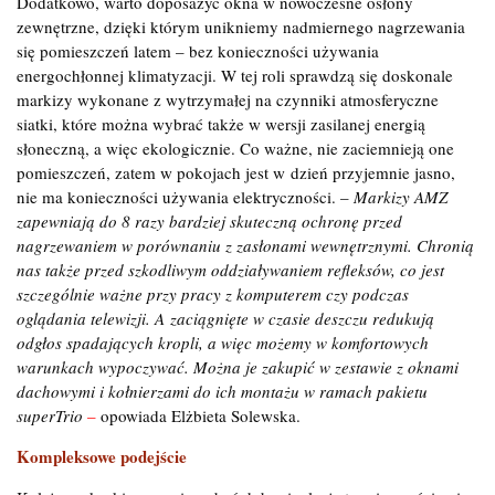
Dodatkowo, warto doposażyć okna w nowoczesne osłony
zewnętrzne, dzięki którym unikniemy nadmiernego nagrzewania
się pomieszczeń latem – bez konieczności używania
energochłonnej klimatyzacji. W tej roli sprawdzą się doskonale
markizy wykonane z wytrzymałej na czynniki atmosferyczne
siatki, które można wybrać także w wersji zasilanej energią
słoneczną, a więc ekologicznie. Co ważne, nie zaciemnieją one
pomieszczeń, zatem w pokojach jest w dzień przyjemnie jasno,
nie ma konieczności używania elektryczności. –
Markizy AMZ
zapewniają do 8 razy bardziej skuteczną ochronę przed
nagrzewaniem w porównaniu z zasłonami wewnętrznymi. Chronią
nas także przed szkodliwym oddziaływaniem refleksów, co jest
szczególnie ważne przy pracy z komputerem czy podczas
oglądania telewizji. A zaciągnięte w czasie deszczu redukują
odgłos spadających kropli, a więc możemy w komfortowych
warunkach wypoczywać. Można je zakupić w zestawie z oknami
dachowymi i kołnierzami do ich montażu w ramach pakietu
superTrio
–
opowiada Elżbieta Solewska.
Kompleksowe podejście