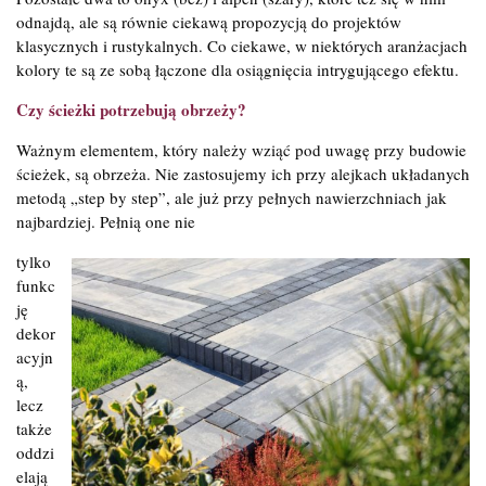
odnajdą, ale są równie ciekawą propozycją do projektów
klasycznych i rustykalnych. Co ciekawe, w niektórych aranżacjach
kolory te są ze sobą łączone dla osiągnięcia intrygującego efektu.
Czy ścieżki potrzebują obrzeży?
Ważnym elementem, który należy wziąć pod uwagę przy budowie
ścieżek, są obrzeża. Nie zastosujemy ich przy alejkach układanych
metodą „step by step”, ale już przy pełnych nawierzchniach jak
najbardziej. Pełnią one nie
tylko
funkc
ję
dekor
acyjn
ą,
lecz
także
oddzi
elają