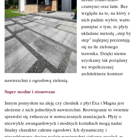
czarnym) oraz latte. Bez
względu na to, na który z
nich padnie wybór, warto
pamiętać o tym, że płyty
układane metodą „step by
step” najlepiej prezentują
się na tle zielonego
trawnika. Dzięki niemu
uzyskamy tak pożądany
we współczesnej
architekturze kontrast
nawierzchni z ogrodową zielenią.
Super modne i stonowane
Innym pomysłem na aleję czy chodnik z płyt Exa i Magna jest
ułożenie z nich jednolitych nawierzchni. Rozwiązanie to świetnie
sprawdzi się zwłaszcza w nowoczesnych aranżacjach. Płyty o
niezwykle awangardowych i modnych kształtach mogą nadać
finalny charakter całemu ogrodowi. Ich dynamiczny i
nieszablonowy design nadaje nawierzchni ciekawy wygląd, w