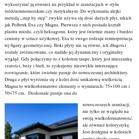
wykorzystać ją również na przykład w aranżacjach w stylu
śródziemnomorskim czy rustykalnym. Do wykonania alejki
metodą „step by step” zwykle używa się dość dużych płyt, takich
jak Polbruk Exa czy Magna. Pierwsza z nich posiada kształt
plastra miodu, czyli heksagonu, który jest świetnie znany i bardzo
ceniony w sztuce użytkowej. Exa to swego rodzaju reinterpretacja
tej figury geometrycznej. Boki płyty nie są równe, ich długości
zostały zróżnicowane, co nadało jej dynamiczny i oryginalny
wygląd. Gdy połączymy to z kolorem taupe, który jest mieszanką
szarości, beży i bieli, to zyskujemy niezwykle interesujące
rozwiązanie, które świetnie pasuje do nowoczesnej architektury.
Druga z płyt wyróżnia się z kolei dość unikatową wielkością.
Magna to wielkoformatowe elementy o wymiarach: 75×100 cm i
50×75 cm. Doskonale pasuje ona do
nowoczesnych aranżacji,
nie tylko ze względu na
swoją wielkoformatowość,
ale również kolorystykę.
Jest dostępna w kolorach
nerino (biało-szaro-