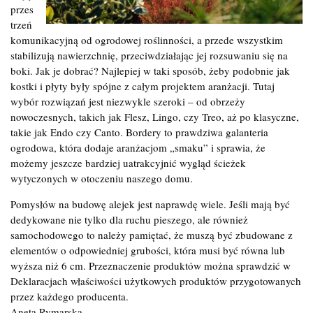
przes
trzeń
komunikacyjną od ogrodowej roślinności, a przede wszystkim
stabilizują nawierzchnię, przeciwdziałając jej rozsuwaniu się na
boki. Jak je dobrać? Najlepiej w taki sposób, żeby podobnie jak
kostki i płyty były spójne z całym projektem aranżacji. Tutaj
wybór rozwiązań jest niezwykle szeroki – od obrzeży
nowoczesnych, takich jak Flesz, Lingo, czy Treo, aż po klasyczne,
takie jak Endo czy Canto. Bordery to prawdziwa galanteria
ogrodowa, która dodaje aranżacjom „smaku” i sprawia, że
możemy jeszcze bardziej uatrakcyjnić wygląd ścieżek
wytyczonych w otoczeniu naszego domu.
Pomysłów na budowę alejek jest naprawdę wiele. Jeśli mają być
dedykowane nie tylko dla ruchu pieszego, ale również
samochodowego to należy pamiętać, że muszą być zbudowane z
elementów o odpowiedniej grubości, która musi być równa lub
wyższa niż 6 cm. Przeznaczenie produktów można sprawdzić w
Deklaracjach właściwości użytkowych produktów przygotowanych
przez każdego producenta.
Aneta Rymarska