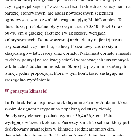
czym „specjalizuje się” zwłaszcza Exa. Jeśli jednak zależy nam na
bardziej stonowanych, ale nadal nowoczesnych ścieżkach
ogrodowych, warto zwrócić uwagę na płytę MultiComplex. To
dość duże, prostokątne płyty o wymiarach 20×40, 40×40 oraz
60×40 cm o gładkiej fakturze i w aż sześciu wersjach
kolorystycznych. Do nowoczesnej architektury najlepiej pasują
trzy szarości, czyli nerino, stalowy i bazaltowy, zaś do stylu
klasycznego – latte, ivory oraz cortado. Natomiast cortado i masala
to dobry pomysł na realizację ścieżki w aranżacjach utrzymanych
w klimacie śródziemnomorskim. Skoro już przy nim jesteśmy, to
istnieje jedna propozycja, która w tym kontekście zasługuje na
szczególne wyróżnienie.
W gorącym klimacie!
To Polbruk Petra inspirowana skalnym miastem w Jordanii, która
swoim designem przypomina popękaną od suszy ziemię.
Pojedynczy element posiada wymiar 36,4×26,8 cm. Petra
występuje w trzech kolorach. Pierwszy z nich to sahara, który jest
dedykowany aranżacjom w klimacie śródziemnomorskim.
Pozostałe dwa to onyx (beż) i alpen (szary), które też się w nim