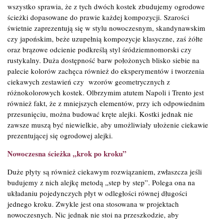
wszystko sprawia, że z tych dwóch kostek zbudujemy ogrodowe
ścieżki dopasowane do prawie każdej kompozycji. Szarości
świetnie zaprezentują się w stylu nowoczesnym, skandynawskim
czy japońskim, beże uzupełnią kompozycje klasyczne, zaś żółte
oraz brązowe odcienie podkreślą styl śródziemnomorski czy
rustykalny. Duża dostępność barw położonych blisko siebie na
palecie kolorów zachęca również do eksperymentów i tworzenia
ciekawych zestawień czy wzorów geometrycznych z
różnokolorowych kostek. Olbrzymim atutem Napoli i Trento jest
również fakt, że z mniejszych elementów, przy ich odpowiednim
przesunięciu, można budować kręte alejki. Kostki jednak nie
zawsze muszą być niewielkie, aby umożliwiały ułożenie ciekawie
prezentującej się ogrodowej alejki.
Nowoczesna ścieżka „krok po kroku”
Duże płyty są również ciekawym rozwiązaniem, zwłaszcza jeśli
budujemy z nich alejkę metodą „step by step”. Polega ona na
układaniu pojedynczych płyt w odległości równej długości
jednego kroku. Zwykle jest ona stosowana w projektach
nowoczesnych. Nic jednak nie stoi na przeszkodzie, aby