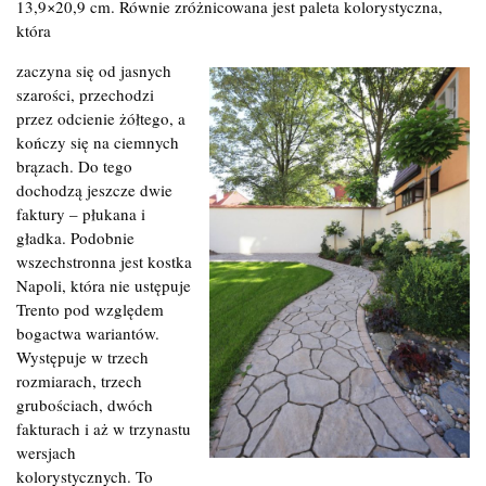
13,9×20,9 cm. Równie zróżnicowana jest paleta kolorystyczna,
która
zaczyna się od jasnych
szarości, przechodzi
przez odcienie żółtego, a
kończy się na ciemnych
brązach. Do tego
dochodzą jeszcze dwie
faktury – płukana i
gładka. Podobnie
wszechstronna jest kostka
Napoli, która nie ustępuje
Trento pod względem
bogactwa wariantów.
Występuje w trzech
rozmiarach, trzech
grubościach, dwóch
fakturach i aż w trzynastu
wersjach
kolorystycznych. To