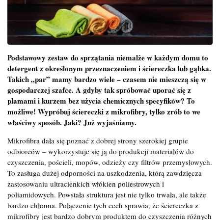
Podstawowy zestaw do sprzątania niemalże w każdym domu to
detergent z określonym przeznaczeniem i ściereczka lub gąbka.
Takich „par” mamy bardzo wiele – czasem nie mieszczą się w
gospodarczej szafce. A gdyby tak spróbować uporać się z
plamami i kurzem bez użycia chemicznych specyfików? To
możliwe! Wypróbuj ściereczki z mikrofibry, tylko zrób to we
właściwy sposób. Jaki? Już wyjaśniamy.
Mikrofibra dała się poznać z dobrej strony szerokiej grupie
odbiorców – wykorzystuje się ją do produkcji materiałów do
czyszczenia, pościeli, mopów, odzieży czy filtrów przemysłowych.
To zasługa dużej odporności na uszkodzenia, którą zawdzięcza
zastosowaniu ultracienkich włókien poliestrowych i
poliamidowych. Powstała struktura jest nie tylko trwała, ale także
bardzo chłonna. Połączenie tych cech sprawia, że ściereczka z
mikrofibry jest bardzo dobrym produktem do czyszczenia różnych