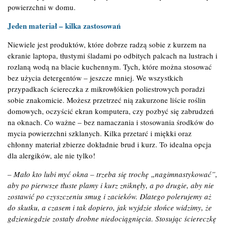
powierzchni w domu.
Jeden materiał – kilka zastosowań
Niewiele jest produktów, które dobrze radzą sobie z kurzem na
ekranie laptopa, tłustymi śladami po odbitych palcach na lustrach i
rozlaną wodą na blacie kuchennym. Tych, które można stosować
bez użycia detergentów – jeszcze mniej. We wszystkich
przypadkach ściereczka z mikrowłókien poliestrowych poradzi
sobie znakomicie. Możesz przetrzeć nią zakurzone liście roślin
domowych, oczyścić ekran komputera, czy pozbyć się zabrudzeń
na oknach. Co ważne – bez namaczania i stosowania środków do
mycia powierzchni szklanych. Kilka przetarć i miękki oraz
chłonny materiał zbierze dokładnie brud i kurz. To idealna opcja
dla alergików, ale nie tylko!
– Mało kto lubi myć okna – trzeba się trochę „nagimnastykować”,
aby po pierwsze tłuste plamy i kurz zniknęły, a po drugie, aby nie
zostawić po czyszczeniu smug i zacieków. Dlatego polerujemy aż
do skutku, a czasem i tak dopiero, jak wyjdzie słońce widzimy, że
gdzieniegdzie zostały drobne niedociągnięcia. Stosując ściereczkę