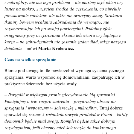
z mikrofibry, nie ma tego problemu – nie musimy myć okien czy
luster na mokro, z użyciem środka do czyszczenia, co niweluje
powstawanie zacieków, ale także nie tworzymy smug. Struktura
tkaniny bowiem wchłania zabrudzenia do wewnątrz, nie
rozsmarowując ich po swojej powierzchni. Podobny efekt
osiągniemy przy oczyszczaniu ekranu telewizora czy laptopa z
kurzu – po zabrudzeniach nie zostanie żaden ślad, także naszego
Marta Krokowicz.
działania –
mówi
Czas na wielkie sprzątanie
Biorąc pod uwagę to, ile powierzchni wymaga systematycznego
sprzątania, warto wspomóc się domownikami, zaopatrując ich w
praktyczne ściereczki bez użycia wody.
– Porządki w większym gronie zdecydowanie idą sprawniej.
Pamiętajmy o tzw. rozprowadzeniu – przydzielmy obszar do
sprzątania i wyposażmy w ściereczkę z mikrofibry.
Tutaj dobrze
sprawdzi się
zestaw 5 różnokolorowych produktów Practi – każdy
domownik będzie miał swoją. Komplet będzie także dobrym
rozwiązaniem, jeśli chcemy mieć ściereczkę do konkretnego