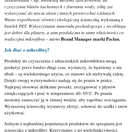
zastosowania – np. niebieską możemy zarezerwować do
czyszczenia blatów kuchennych i zbierania wody, żółtą zaś
wykorzystać do mycia okien i innych powierzchni szklanych.
Warto wypróbować również ekologiczną
ściereczkę wykonaną z
butelek PET. Wykorzystanie materiału pochodzącego z recyklingu
jest dobre dla planety, a sam produkt ma te same właściwości co
Brand Manager marki Paclan.
tradycyjna mikrofibra
– mówi
Jak dbać o mikrofibrę?
Produkty do czyszczenia z ultracienkich mikrowłókien mogą
posłużyć przez bardzo długi czas, wystarczy, że będziemy o nie
dbali – są wielokrotnego użycia, co stanowi ich niebywałą zaletę.
Dzięki swojej wytrzymałości nadają się do prania w pralce.
Najlepiej stosować delikatne proszki, zrezygnować z płynów
zmiękczających i prać w temperaturze 40–50°C. Po praniu
możemy zamoczyć ją w zimnej wodzie, aby zapobiec rozciąganiu.
Wysuszoną ściereczkę wystarczy złożyć, schować do szafki i znów
użytkować.
Jednym z najbardziej popularnych produktów do sprzątania jest
ściereczka z mikrofibry. Korzystajmy z jej wielofunkcyjności,