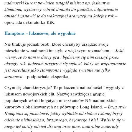
nadmorski kurort powinien ustąpić miejsca np. jesiennym
klimatom, wystarczy zebrać dodatki do pudełka, odpowiednio
opisać i zostawić je do wakacyjnej aranżacji na kolejny rok –
opowiada dekoratorka KiK.
Hamptons –
luksusowo, ale wygodnie
Nie brakuje jednak osób, które chciałyby urządzić swoje
mieszkanie w nadmorskim stylu z większym rozmachem. –
Jeśli
wiemy, że to nam w duszy gra i będziemy się nim cieszyć przez
okrągły rok, polecam przyjrzeć się stylowi, który we wnętrzarstwie
jest określany jako Hamptons i wygląda świetnie nie tylko
sezonowo
– podpowiada ekspertka.
Czym się charakteryzuje? To połączenie naturalności i wygody z
luksusem nowojorskich elit. Nazwę zawdzięcza grupie
popularnych wśród bogatych mieszkańców NY nadmorskich
kurortów zlokalizowanych na półwyspie Long Island. –
Bazą stylu
Hamptons są pastelowe, jakby wyblakłe od słońca i słonej bryzy
odcienie niebieskiego, brązowego, beżowego i biel. Wpisuje się w
niego też każdy odcień drewna oraz inne, naturalne materiały –