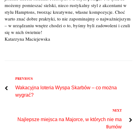
możemy pomieszać sielski, nieco rustykalny styl z akcentami w
stylu Hamptons, tworząc kreatywne, własne kompozycje. Choć
warto znać dobre praktyki, to nie zapominajmy o najważniejszym
– w urządzaniu wnętrz chodzi o to, byśmy byli zadowoleni i czuli
się w nich świetnie!
Katarzyna Maciejewska
Previous
PREVIOUS
Nawigacja
Wakacyjna loteria Wyspa Skarbów – co można
wpisu
wygrać?
Next
NEXT
Najlepsze miejsca na Majorce, w których nie ma
tłumów