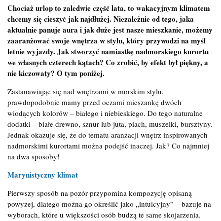
Chociaż urlop to zaledwie część lata, to wakacyjnym klimatem
chcemy się cieszyć jak najdłużej. Niezależnie od tego, jaka
aktualnie panuje aura i jak duże jest nasze mieszkanie, możemy
zaaranżować swoje wnętrza w stylu, który przywodzi na myśl
letnie wyjazdy. Jak stworzyć namiastkę nadmorskiego kurortu
we własnych czterech kątach? Co zrobić, by efekt był piękny, a
nie kiczowaty? O tym poniżej.
Zastanawiając się nad wnętrzami w morskim stylu,
prawdopodobnie mamy przed oczami mieszankę dwóch
wiodących kolorów – białego i niebieskiego. Do tego naturalne
dodatki – białe drewno, sznur lub juta, piach, muszelki, bursztyny.
Jednak okazuje się, że do tematu aranżacji wnętrz inspirowanych
nadmorskimi kurortami można podejść inaczej. Jak? Co najmniej
na dwa sposoby!
Marynistyczny klimat
Pierwszy sposób na pozór przypomina kompozycję opisaną
powyżej, dlatego można go określić jako „intuicyjny” – bazuje na
wyborach, które u większości osób budzą te same skojarzenia.