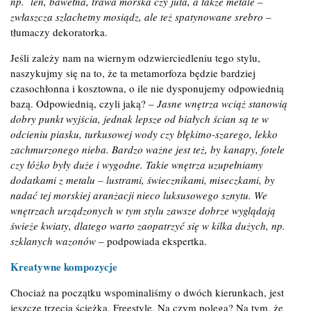
np. len, bawełna, trawa morska czy juta, a także metale –
zwłaszcza szlachetny mosiądz, ale też spatynowane srebro
–
tłumaczy dekoratorka.
Jeśli zależy nam na wiernym odzwierciedleniu tego stylu,
naszykujmy się na to, że ta metamorfoza będzie bardziej
czasochłonna i kosztowna, o ile nie dysponujemy odpowiednią
bazą. Odpowiednią, czyli jaką? –
Jasne wnętrza wciąż stanowią
dobry punkt wyjścia, jednak lepsze od białych ścian są te w
odcieniu piasku, turkusowej wody czy błękitno-szarego, lekko
zachmurzonego nieba. Bardzo ważne jest też, by kanapy, fotele
czy łóżko były duże i wygodne. Takie wnętrza uzupełniamy
dodatkami z metalu – lustrami, świecznikami, miseczkami, by
nadać tej morskiej aranżacji nieco luksusowego sznytu. We
wnętrzach urządzonych w tym stylu zawsze dobrze wyglądają
świeże kwiaty, dlatego warto zaopatrzyć się w kilka dużych, np.
szklanych wazonów
– podpowiada ekspertka.
Kreatywne kompozycje
Chociaż na początku wspominaliśmy o dwóch kierunkach, jest
jeszcze trzecia ścieżka. Freestyle. Na czym polega? Na tym, że