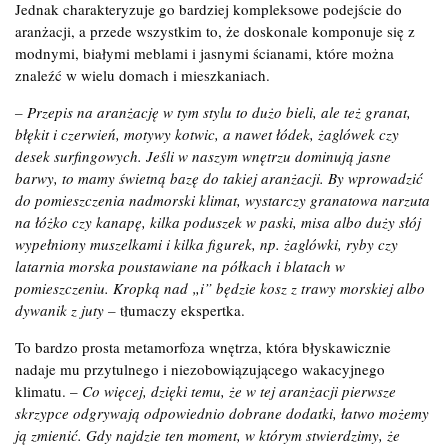
Jednak charakteryzuje go bardziej kompleksowe podejście do
aranżacji, a przede wszystkim to, że doskonale komponuje się z
modnymi, białymi meblami i jasnymi ścianami, które można
znaleźć w wielu domach i mieszkaniach.
– Przepis na aranżację w tym stylu to dużo bieli, ale też granat,
błękit i czerwień, motywy kotwic, a nawet łódek, żaglówek czy
desek surfingowych. Jeśli w naszym wnętrzu dominują jasne
barwy, to mamy świetną bazę do takiej aranżacji. By wprowadzić
do pomieszczenia nadmorski klimat, wystarczy granatowa narzuta
na łóżko czy kanapę, kilka poduszek w paski, misa albo duży słój
wypełniony muszelkami i kilka figurek, np. żaglówki, ryby czy
latarnia morska poustawiane na półkach i blatach w
pomieszczeniu. Kropką nad „i” będzie kosz z trawy morskiej albo
dywanik z juty
–
tłumaczy ekspertka.
To bardzo prosta metamorfoza wnętrza, która błyskawicznie
nadaje mu przytulnego i niezobowiązującego wakacyjnego
klimatu. –
Co więcej, dzięki temu, że w tej aranżacji pierwsze
skrzypce odgrywają odpowiednio dobrane dodatki, łatwo możemy
ją zmienić. Gdy najdzie ten moment, w którym stwierdzimy, że